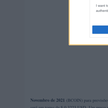
I want t
authenti
Novembro de 2021
(BCOIN) para previsões
será em torno de $ 0,3223 USD. Um preço 