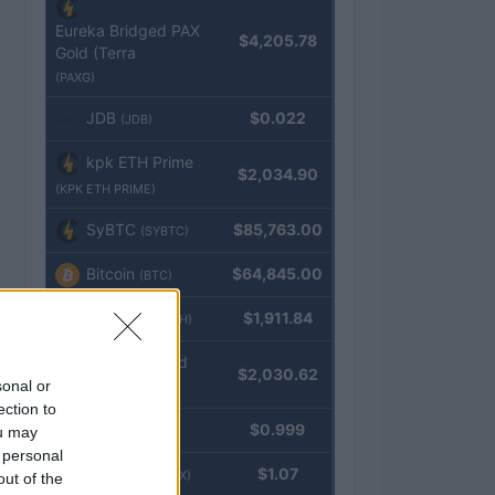
Eureka Bridged PAX
$4,205.78
Gold (Terra
(PAXG)
JDB
$0.022
(JDB)
kpk ETH Prime
$2,034.90
(KPK ETH PRIME)
SyBTC
$85,763.00
(SYBTC)
Bitcoin
$64,845.00
(BTC)
Ethereum
$1,911.84
(ETH)
kpk ETH Yield
$2,030.62
sonal or
(KPK ETH YIELD)
ection to
Tether
$0.999
ou may
(USDT)
 personal
USDEX
$1.07
(USDEX)
out of the