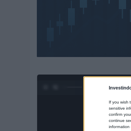
0:28 / 3:09
1
/
4
Investind
If you wish 
sensitive in
confirm you
continue se
information 