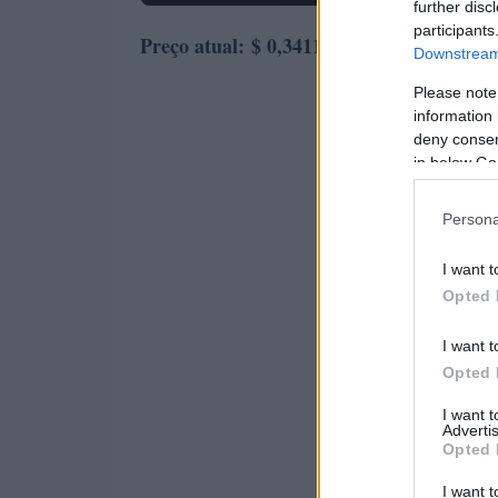
further disc
participants
Preço atual:
$ 0,3411
Downstream 
Please note
information 
deny consent
in below Go
Persona
I want t
Opted 
I want t
Opted 
I want 
Advertis
Opted 
I want t