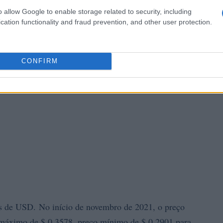
o allow Google to enable storage related to security, including
cation functionality and fraud prevention, and other user protection.
CONFIRM
 de USD. No início de novembro de 2021, o preço
máximo de $ 0,3578, preço mínimo de $ 0,2901 para