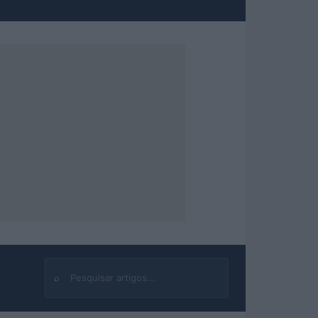
⌕
Buscar