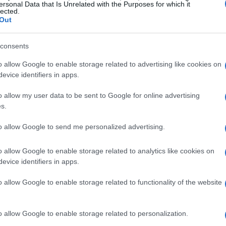
ersonal Data that Is Unrelated with the Purposes for which it
lected.
0
ão de mercado de
e está sendo negociado em torno de
Out
de criptografia do mundo. Estas são nossas previsões
consents
o allow Google to enable storage related to advertising like cookies on
ra 2021, 2022, 2023, 2024, 2025
evice identifiers in apps.
o allow my user data to be sent to Google for online advertising
a USD. No início de setembro de 2021, o preço será
s.
o de $ 0,3499, preço mínimo de $ 0,2740 para
to allow Google to send me personalized advertising.
s de setembro de 2021 é $ 0,3119. previsão de preços
iação para setembro de 2021 -3%.
o allow Google to enable storage related to analytics like cookies on
evice identifiers in apps.
 USD. No início de outubro de 2021, o preço será
o allow Google to enable storage related to functionality of the website
o de $ 0,3500, preço mínimo de $ 0,2732 para
de outubro de 2021 é $ 0,3116. previsão de preço no
o allow Google to enable storage related to personalization.
o para outubro de 2021 -7%.