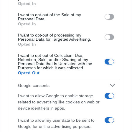
grant or deny consent to Google and its third-party tags to
Opted In
resistência e suporte, médias móveis, vários indicadores e
use your data for below specified purposes in below Google
consent section.
outras técnicas, você pode fazer uma previsão de preço
I want to opt-out of the Sale of my
Personal Data.
informada sobre se o preço vai subir ou descer nos
Opted In
próximos dias, semanas e meses.
I want to opt-out of processing my
Personal Data for Targeted Advertising.
O mercado de criptomoedas é extremamente volátil e
Opted In
difícil de prever a longo prazo, portanto, pesquisar os
I want to opt-out of Collection, Use,
Retention, Sale, and/or Sharing of my
fundamentos e o progresso do Unizen é uma tarefa
Personal Data that Is Unrelated with the
Purposes for which it was collected.
essencial antes de decidir investir qualquer quantia de
Opted Out
fundos a longo prazo com o objetivo de mantê-los por
meses ou anos. Ao analisar o preço do Unizen para formar
Google consents
uma previsão de preço para o curto ou longo prazo, é
I want to allow Google to enable storage
essencial levar em consideração a análise técnica e
related to advertising like cookies on web or
device identifiers in apps.
fundamental.
I want to allow my user data to be sent to
Google for online advertising purposes.