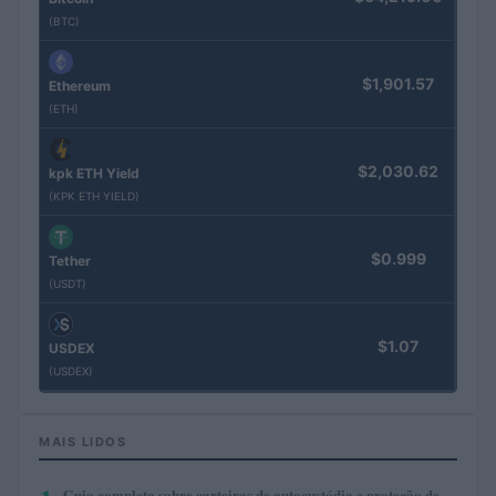
(BTC)
$1,901.57
Ethereum
(ETH)
$2,030.62
kpk ETH Yield
(KPK ETH YIELD)
$0.999
Tether
(USDT)
$1.07
USDEX
(USDEX)
MAIS LIDOS
Guia completo sobre carteiras de autocustódia e proteção de