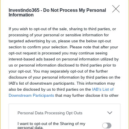
possível em 2022-2025 dados os fundamentos do Unizen e
Investindo365 -
Do Not Process My Personal
dados de preços anteriores do token ZCX.
Information
Unizen (ZCX) é um bom investimento?
If you wish to opt-out of the sale, sharing to third parties, or
processing of your personal or sensitive information for
Ao decidir se Unizen (ZCX) é um bom investimento para
targeted advertising by us, please use the below opt-out
section to confirm your selection. Please note that after your
você, levar em consideração o risco e a recompensa é
opt-out request is processed you may continue seeing
crucial. Podemos prever o preço da ZCX tanto no curto
interest-based ads based on personal information utilized by
quanto no longo prazo, mas as expectativas precisam ser
us or personal information disclosed to third parties prior to
your opt-out. You may separately opt-out of the further
razoáveis ​​para cada um. Acreditamos que a longo prazo a
disclosure of your personal information by third parties on the
ZCX apreciará os fundamentos do projeto Unizen e o
IAB’s list of downstream participants. This information may
progresso que a equipe está fazendo em relação aos
also be disclosed by us to third parties on the
IAB’s List of
Downstream Participants
that may further disclose it to other
objetivos e marcos do roteiro.
third parties.
Usando a Análise Técnica, podemos prever qual pode ser o
Please note that this website/app uses one or more Google
Personal Data Processing Opt Outs
services and may gather and store information including but
preço da ZCX no curto prazo e calcular nossos tamanhos
not limited to your visit or usage behaviour. You may click to
I want to opt-out of the Sharing of my
de investimento de acordo. Usando níveis horizontais de
personal data.