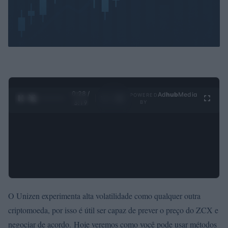
0:29 /
Ad
hub
Media
POWERED
1
/
4
3:19
BY
O Unizen experimenta alta volatilidade como qualquer outra
criptomoeda, por isso é útil ser capaz de prever o preço do ZCX e
negociar de acordo. Hoje veremos como você pode usar métodos