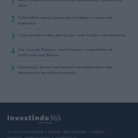
1
ativos
2
Cold wallets: passo a passo para configurar e usar com
segurança
3
Como escolher redes, ajustar gas e usar bridges com eficiência
4
Lite Loan da Binance: como funciona o empréstimo de
stablecoins com Bitcoin
5
Cooperação direta com emissores de stablecoins e seus
impactos nas investigações penais
O novo portal para o mundo das finanças. Insights,
notícias, comparações e estatísticas.