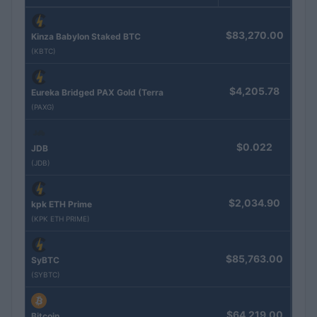
$83,270.00
Kinza Babylon Staked BTC
(KBTC)
$4,205.78
Eureka Bridged PAX Gold (Terra
(PAXG)
$0.022
JDB
(JDB)
$2,034.90
kpk ETH Prime
(KPK ETH PRIME)
$85,763.00
SyBTC
(SYBTC)
$64,219.00
Bitcoin