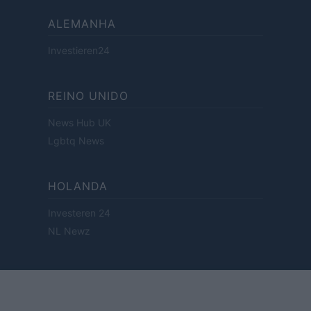
ALEMANHA
Investieren24
REINO UNIDO
News Hub UK
Lgbtq News
HOLANDA
Investeren 24
NL Newz