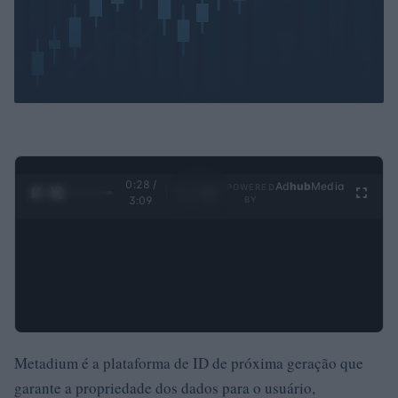
0:29 /
Ad
hub
Media
POWERED
1
/
4
3:09
BY
Metadium é a plataforma de ID de próxima geração que
garante a propriedade dos dados para o usuário,