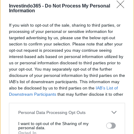
Investindo365 -
Do Not Process My Personal
Information
If you wish to opt-out of the sale, sharing to third parties, or
processing of your personal or sensitive information for
targeted advertising by us, please use the below opt-out
section to confirm your selection. Please note that after your
opt-out request is processed you may continue seeing
interest-based ads based on personal information utilized by
us or personal information disclosed to third parties prior to
your opt-out. You may separately opt-out of the further
disclosure of your personal information by third parties on the
O Metadium é um bom investimento?
IAB’s list of downstream participants. This information may
also be disclosed by us to third parties on the
IAB’s List of
O ecossistema de metádio está crescendo, como a adoção
Downstream Participants
that may further disclose it to other
recente relatou e seu crescimento significa que, a longo
third parties.
prazo, este projeto será uma boa escolha.
Please note that this website/app uses one or more Google
Personal Data Processing Opt Outs
services and may gather and store information including but
Conclusão
not limited to your visit or usage behaviour. You may click to
I want to opt-out of the Sharing of my
personal data.
grant or deny consent to Google and its third-party tags to
Opted In