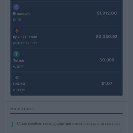
$1,912.00
Ethereum
(ETH)
$2,030.62
kpk ETH Yield
(KPK ETH YIELD)
$0.999
Tether
(USDT)
$1.07
USDEX
(USDEX)
MAIS LIDOS
1
Como escolher redes, ajustar gas e usar bridges com eficiência