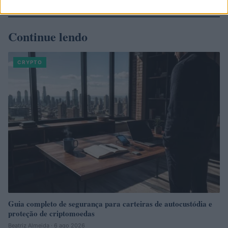
Continue lendo
CRYPTO
Guia completo de segurança para carteiras de autocustódia e
proteção de criptomoedas
Beatriz Almeida · 6 ago 2026