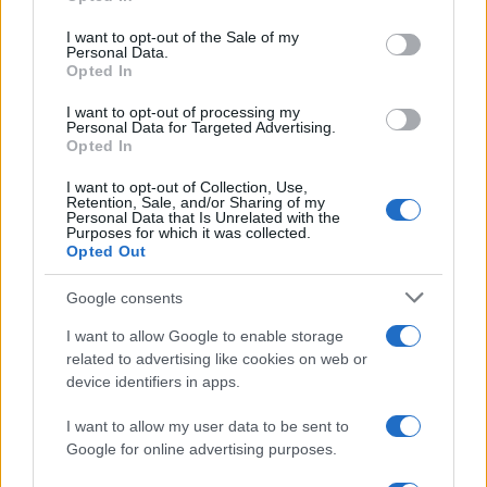
O Metadium é uma inovação em blockchain que tem como
use your data for below specified purposes in below Google
consent section.
alvo um grande problema no crescente mundo
I want to opt-out of the Sale of my
Personal Data.
digital. conhecemos muitos ecommerce, compras, mídia e
Opted In
outros que enfrentam grandes hacks, onde dados de
I want to opt-out of processing my
milhões de usuários estão em risco. Metadium com
Personal Data for Targeted Advertising.
Opted In
solução que implementa ecossistema descentralizado,
onde apenas o proprietário terá acesso total e direitos de
I want to opt-out of Collection, Use,
Retention, Sale, and/or Sharing of my
gerenciamento juntamente com nenhum envolvimento de
Personal Data that Is Unrelated with the
Purposes for which it was collected.
terceiros. No momento em que está escrito, o Metadium
Opted Out
entra no top 200 dos maiores criptográficos, como sua
Google consents
comunidade trabalhando duro para criar vários projetos
I want to allow Google to enable storage
úteis que resolvem o problema de segurança e
related to advertising like cookies on web or
armazenamento de dados.
device identifiers in apps.
I want to allow my user data to be sent to
Google for online advertising purposes.
AUTOR