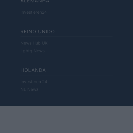
ALEMANHA
Investieren24
REINO UNIDO
News Hub UK
Lgbtq News
HOLANDA
Investeren 24
NL Newz