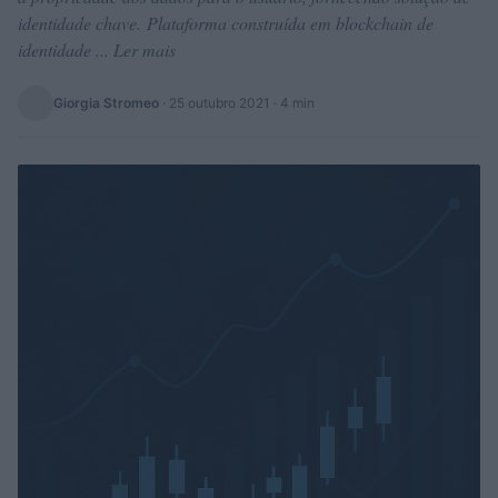
identidade chave. Plataforma construída em blockchain de
identidade ... Ler mais
Giorgia Stromeo
·
25 outubro 2021
· 4 min