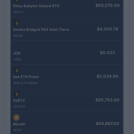
$83,270.00
Kinza Babylon Staked BTC
(KBTC)
$4,205.78
Eureka Bridged PAX Gold (Terra
(PAXG)
$0.022
JDB
(JDB)
$2,034.90
kpk ETH Prime
(KPK ETH PRIME)
$85,763.00
SyBTC
(SYBTC)
$64,887.00
Bitcoin
(BTC)