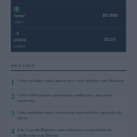
$0.999
Tether
(USDT)
$1.07
USDEX
(USDEX)
MAIS LIDOS
1
Como escolher redes, ajustar gas e usar bridges com eficiência
2
Cold wallets: passo a passo para configurar e usar com
segurança
3
Guia completo sobre carteiras de autocustódia e proteção de
ativos
4
Lite Loan da Binance: como funciona o empréstimo de
stablecoins com Bitcoin