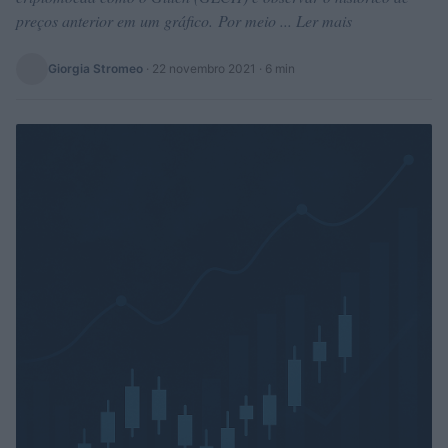
preços anterior em um gráfico. Por meio ... Ler mais
Giorgia Stromeo
·
22 novembro 2021
· 6 min