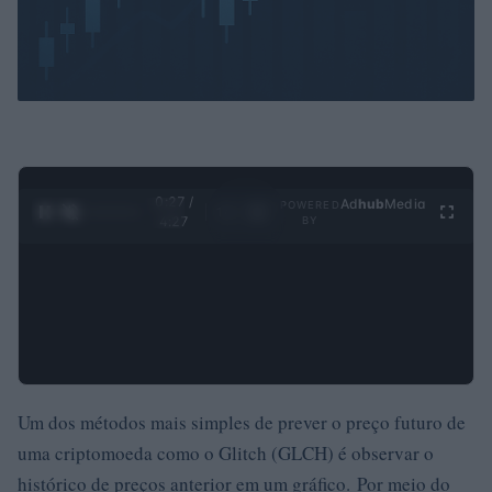
0:28 /
Ad
hub
Media
POWERED
1
/
4
4:27
BY
Um dos métodos mais simples de prever o preço futuro de
uma criptomoeda como o Glitch (GLCH) é observar o
histórico de preços anterior em um gráfico. Por meio do