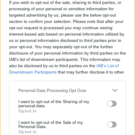
If you wish to opt-out of the sale, sharing to third parties, or
crucial. Podemos prever o preço do GLCH tanto no curto
processing of your personal or sensitive information for
quanto no longo prazo, mas as expectativas precisam ser
targeted advertising by us, please use the below opt-out
razoáveis ​​para cada um. A longo prazo, acreditamos que o
section to confirm your selection. Please note that after your
opt-out request is processed you may continue seeing
GLCH apreciará com base nos fundamentos do projeto
interest-based ads based on personal information utilized by
Glitch e no progresso que a equipe está fazendo em
us or personal information disclosed to third parties prior to
relação aos objetivos e marcos do roadmap.
your opt-out. You may separately opt-out of the further
disclosure of your personal information by third parties on the
IAB’s list of downstream participants. This information may
Usando a Análise Técnica, podemos prever qual pode ser o
also be disclosed by us to third parties on the
IAB’s List of
preço do GLCH no curto prazo e calcular nossos tamanhos
Downstream Participants
that may further disclose it to other
de investimento de acordo. Usando níveis horizontais de
third parties.
resistência e suporte, médias móveis, vários indicadores e
Please note that this website/app uses one or more Google
Personal Data Processing Opt Outs
outras técnicas, você pode fazer uma previsão de preço
services and may gather and store information including but
not limited to your visit or usage behaviour. You may click to
I want to opt-out of the Sharing of my
informada sobre se o preço vai subir ou descer nos
personal data.
grant or deny consent to Google and its third-party tags to
próximos dias, semanas e meses.
Opted In
use your data for below specified purposes in below Google
consent section.
I want to opt-out of the Sale of my
O mercado de criptomoedas é extremamente volátil e
Personal Data.
Opted In
difícil de prever a longo prazo, portanto, pesquisar os