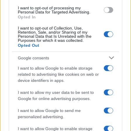
fundamentos e o progresso do Glitch é uma tarefa
I want to opt-out of processing my
Personal Data for Targeted Advertising.
essencial antes de decidir investir qualquer quantia de
Opted In
fundos a longo prazo com o objetivo de mantê-los por
I want to opt-out of Collection, Use,
meses ou anos. Ao analisar o preço do Glitch para formar
Retention, Sale, and/or Sharing of my
Personal Data that Is Unrelated with the
uma previsão de preço para o curto ou longo prazo, é
Purposes for which it was collected.
Opted Out
essencial levar em consideração a análise técnica e
fundamental.
Google consents
I want to allow Google to enable storage
related to advertising like cookies on web or
device identifiers in apps.
AUTOR
Giorgia Stromeo
I want to allow my user data to be sent to
Google for online advertising purposes.
I want to allow Google to send me
personalized advertising.
I want to allow Google to enable storage