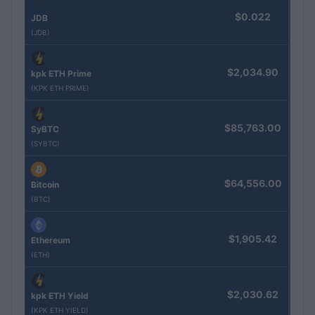
$0.022
JDB
(JDB)
$2,034.90
kpk ETH Prime
(KPK ETH PRIME)
$85,763.00
SyBTC
(SYBTC)
$64,556.00
Bitcoin
(BTC)
$1,905.42
Ethereum
(ETH)
$2,030.62
kpk ETH Yield
(KPK ETH YIELD)