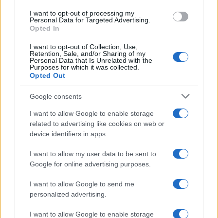
fundamentos e o progresso do Aurory é uma tarefa
I want to opt-out of processing my
Personal Data for Targeted Advertising.
essencial antes de decidir investir qualquer quantia de
Opted In
fundos a longo prazo com o objetivo de mantê-los por
I want to opt-out of Collection, Use,
meses ou anos. Ao analisar o preço do Aurory para formar
Retention, Sale, and/or Sharing of my
Personal Data that Is Unrelated with the
uma previsão de preço para o curto ou longo prazo, é
Purposes for which it was collected.
Opted Out
essencial levar em consideração a análise técnica e
fundamental.
Google consents
I want to allow Google to enable storage
related to advertising like cookies on web or
device identifiers in apps.
AUTOR
Giorgia Stromeo
I want to allow my user data to be sent to
Google for online advertising purposes.
I want to allow Google to send me
personalized advertising.
I want to allow Google to enable storage