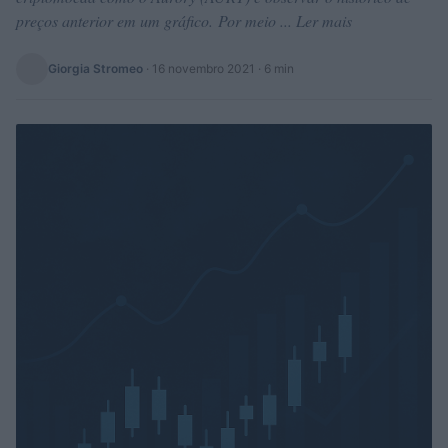
preços anterior em um gráfico. Por meio ... Ler mais
Giorgia Stromeo
·
16 novembro 2021
· 6 min