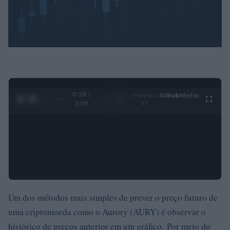
0:29 /
Ad
hub
Media
POWERED
1
/
4
3:09
BY
Um dos métodos mais simples de prever o preço futuro de
uma criptomoeda como o Aurory (AURY) é observar o
histórico de preços anterior em um gráfico. Por meio do