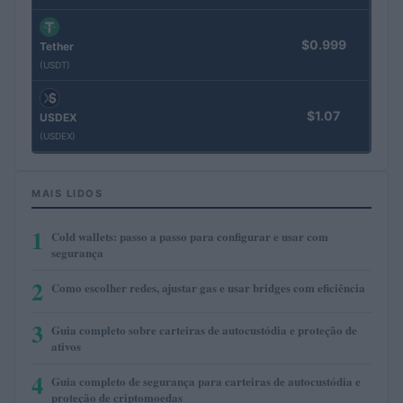
$0.999
Tether
(USDT)
$1.07
USDEX
(USDEX)
MAIS LIDOS
1
Cold wallets: passo a passo para configurar e usar com
segurança
2
Como escolher redes, ajustar gas e usar bridges com eficiência
3
Guia completo sobre carteiras de autocustódia e proteção de
ativos
4
Guia completo de segurança para carteiras de autocustódia e
proteção de criptomoedas