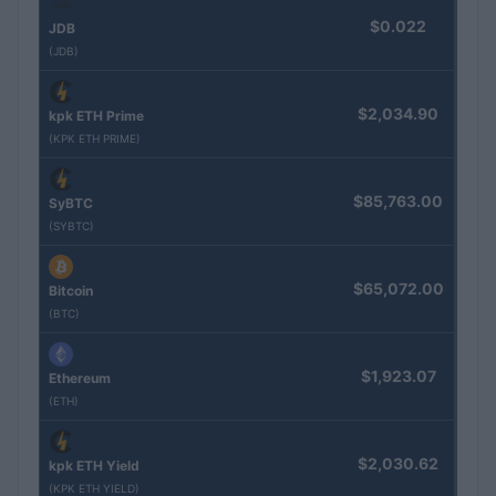
$0.022
JDB
(JDB)
$2,034.90
kpk ETH Prime
(KPK ETH PRIME)
$85,763.00
SyBTC
(SYBTC)
$65,072.00
Bitcoin
(BTC)
$1,923.07
Ethereum
(ETH)
$2,030.62
kpk ETH Yield
(KPK ETH YIELD)