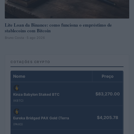
Lite Loan da Binance: como funciona o empréstimo de
stablecoins com Bitcoin
Bruno Costa · 5 ago 2026
COTAÇÕES CRYPTO
Nome
Preço
$83,270.00
Kinza Babylon Staked BTC
(KBTC)
$4,205.78
Eureka Bridged PAX Gold (Terra
(PAXG)