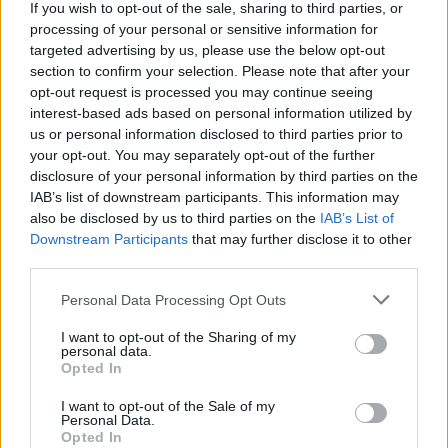
If you wish to opt-out of the sale, sharing to third parties, or
crucial. Podemos prever o preço do AURY tanto no curto
processing of your personal or sensitive information for
quanto no longo prazo, mas as expectativas precisam ser
targeted advertising by us, please use the below opt-out
razoáveis ​​para cada um. A longo prazo, acreditamos que o
section to confirm your selection. Please note that after your
opt-out request is processed you may continue seeing
AURY apreciará com base nos fundamentos do projeto
interest-based ads based on personal information utilized by
Aurory e no progresso que a equipe está fazendo em
us or personal information disclosed to third parties prior to
relação aos objetivos e marcos do roteiro.
your opt-out. You may separately opt-out of the further
disclosure of your personal information by third parties on the
IAB’s list of downstream participants. This information may
Usando a Análise Técnica, podemos prever qual pode ser o
also be disclosed by us to third parties on the
IAB’s List of
preço do AURY no curto prazo e calcular nossos
Downstream Participants
that may further disclose it to other
investimentos de acordo. Usando níveis horizontais de
third parties.
resistência e suporte, médias móveis, vários indicadores e
Please note that this website/app uses one or more Google
Personal Data Processing Opt Outs
outras técnicas, você pode fazer uma previsão de preço
services and may gather and store information including but
not limited to your visit or usage behaviour. You may click to
I want to opt-out of the Sharing of my
informada sobre se o preço vai subir ou descer nos
personal data.
grant or deny consent to Google and its third-party tags to
próximos dias, semanas e meses.
Opted In
use your data for below specified purposes in below Google
consent section.
I want to opt-out of the Sale of my
O mercado de criptomoedas é extremamente volátil e
Personal Data.
Opted In
difícil de prever a longo prazo, portanto, pesquisar os