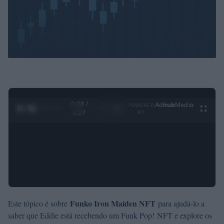
0:29 /
Ad
hub
Media
POWERED
1
/
4
4:27
BY
Funko Iron Maiden NFT
Este tópico é sobre
para ajudá-lo a
saber que Eddie está recebendo um Funk Pop! NFT e explore os