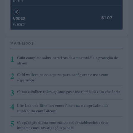
(USDT)
$1.07
USDEX
(USDEX)
MAIS LIDOS
1
Guia completo sobre carteiras de autocustódia e proteção de
ativos
2
Cold wallets: passo a passo para configurar e usar com
segurança
3
Como escolher redes, ajustar gas e usar bridges com eficiência
4
Lite Loan da Binance: como funciona o empréstimo de
stablecoins com Bitcoin
5
Cooperação direta com emissores de stablecoins e seus
impactos nas investigações penais