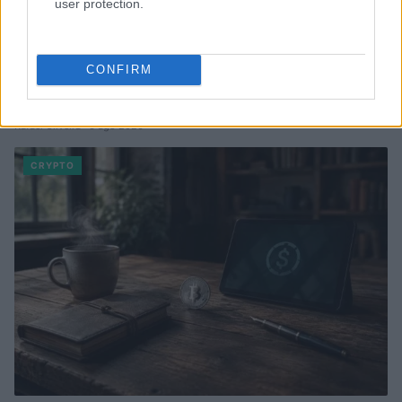
user protection.
CONFIRM
Como escolher e usar carteiras de autocustódia para
segurança de criptoativos
Rafael Oliveira · 6 ago 2026
CRYPTO