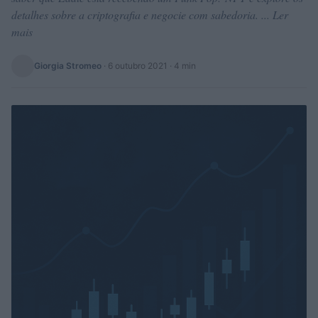
detalhes sobre a criptografia e negocie com sabedoria. ... Ler
mais
Giorgia Stromeo
·
6 outubro 2021
· 4 min