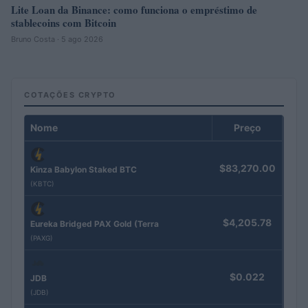
Lite Loan da Binance: como funciona o empréstimo de
stablecoins com Bitcoin
Bruno Costa · 5 ago 2026
COTAÇÕES CRYPTO
Nome
Preço
$83,270.00
Kinza Babylon Staked BTC
(KBTC)
$4,205.78
Eureka Bridged PAX Gold (Terra
(PAXG)
$0.022
JDB
(JDB)