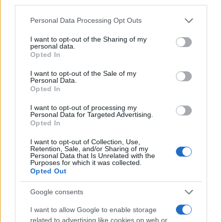
third parties.
Please note that this website/app uses one or more Google
Personal Data Processing Opt Outs
services and may gather and store information including but
not limited to your visit or usage behaviour. You may click to
I want to opt-out of the Sharing of my
personal data.
grant or deny consent to Google and its third-party tags to
Opted In
use your data for below specified purposes in below Google
consent section.
I want to opt-out of the Sale of my
Personal Data.
Opted In
I want to opt-out of processing my
Personal Data for Targeted Advertising.
Opted In
I want to opt-out of Collection, Use,
Continue lendo
Retention, Sale, and/or Sharing of my
Personal Data that Is Unrelated with the
Purposes for which it was collected.
Opted Out
CRYPTO
Google consents
I want to allow Google to enable storage
related to advertising like cookies on web or