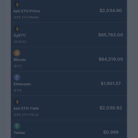
$2,034.90
kpk ETH Prime
(KPK ETH PRIME)
$85,763.00
SyBTC
(SYBTC)
$64,219.00
Bitcoin
(BTC)
$1,901.57
Ethereum
(ETH)
$2,030.62
kpk ETH Yield
(KPK ETH YIELD)
$0.999
Tether