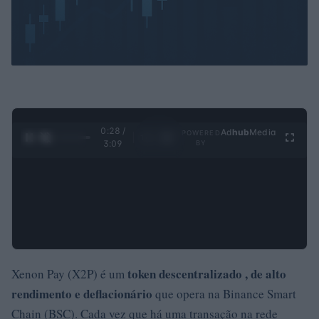
0:29 /
Ad
hub
Media
POWERED
1
/
4
3:09
BY
token
descentralizado
, de alto
Xenon Pay (X2P) é um
rendimento e
deflacionário
que opera na Binance Smart
Chain (BSC). Cada vez que há uma transação na rede