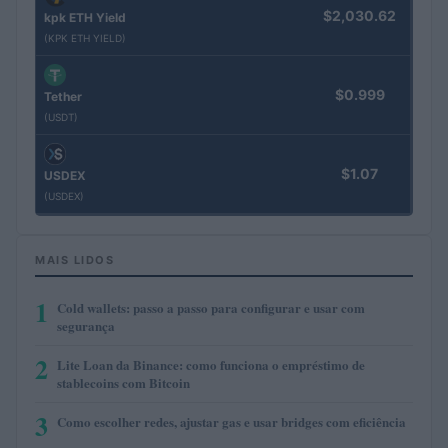
$2,030.62
kpk ETH Yield
(KPK ETH YIELD)
$0.999
Tether
(USDT)
$1.07
USDEX
(USDEX)
MAIS LIDOS
1
Cold wallets: passo a passo para configurar e usar com
segurança
2
Lite Loan da Binance: como funciona o empréstimo de
stablecoins com Bitcoin
3
Como escolher redes, ajustar gas e usar bridges com eficiência