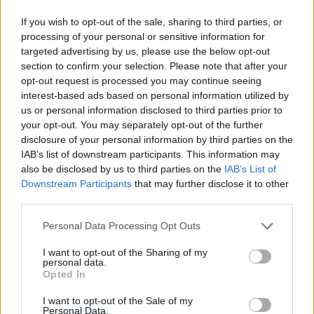
grandes investidores pode aumentar significativamente o
If you wish to opt-out of the sale, sharing to third parties, or
preço do token.
processing of your personal or sensitive information for
targeted advertising by us, please use the below opt-out
Ao contrário de muitos outros tokens / moedas no mundo
section to confirm your selection. Please note that after your
roteiro claro
criptográfico, o Xenon Pay (X2P) tem um
e,
opt-out request is processed you may continue seeing
interest-based ads based on personal information utilized by
o mais importante, um plano de marketing em vigor. A
us or personal information disclosed to third parties prior to
começar com o marketing
equipe do token X2P planeja
your opt-out. You may separately opt-out of the further
de mídia social local
e expandir seu horizonte,
disclosure of your personal information by third parties on the
IAB’s list of downstream participants. This information may
contratando influenciadores de criptografia
. Eles
also be disclosed by us to third parties on the
IAB’s List of
também têm como objetivo fornecer vários lançamentos
Downstream Participants
that may further disclose it to other
escalar
aéreos e recompensas aos portadores de X2P e
third parties.
seus esforços de marketing
em um nível internacional, o
Please note that this website/app uses one or more Google
Personal Data Processing Opt Outs
que lhes dará exposição suficiente no mundo criptográfico.
services and may gather and store information including but
not limited to your visit or usage behaviour. You may click to
I want to opt-out of the Sharing of my
personal data.
grant or deny consent to Google and its third-party tags to
O token X2P é deflacionário, o que significa que, a cada
Opted In
use your data for below specified purposes in below Google
gravação, o fornecimento do token diminuirá e a demanda
consent section.
I want to opt-out of the Sale of my
modelo deflacionário
aumentará. O
pode atrair muitos
Personal Data.