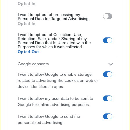
Opted In
investidores para investir no início do projeto, o que pode
token X2P a $ 1
levar o preço do
em um futuro próximo.
I want to opt-out of processing my
Personal Data for Targeted Advertising.
Opted In
experimentado um aumento
Embora o token X2P tenha
I want to opt-out of Collection, Use,
de 26,26% nas últimas 24 horas
, o mercado ainda não
Retention, Sale, and/or Sharing of my
Personal Data that Is Unrelated with the
está em alta. Na verdade, é extremamente volátil, portanto,
Purposes for which it was collected.
você deve procurar indicadores técnicos e consultar
Opted Out
especialistas em criptografia antes de investir nele ou em
Google consents
qualquer outra criptomoeda por aí.
I want to allow Google to enable storage
related to advertising like cookies on web or
device identifiers in apps.
AUTOR
Giorgia Stromeo
I want to allow my user data to be sent to
Google for online advertising purposes.
I want to allow Google to send me
personalized advertising.