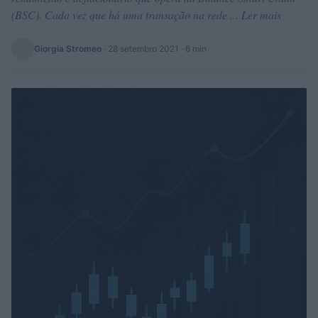
(BSC). Cada vez que há uma transação na rede ... Ler mais
Giorgia Stromeo
·
28 setembro 2021
· 6 min