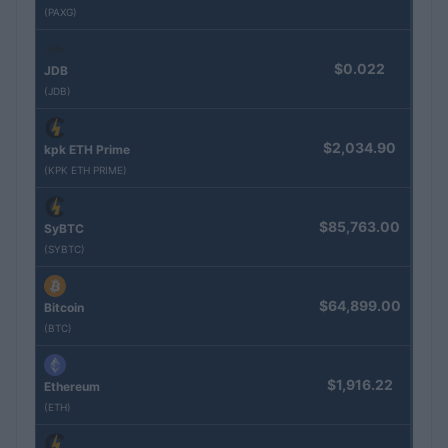
(PAXG)
$0.022
JDB
(JDB)
$2,034.90
kpk ETH Prime
(KPK ETH PRIME)
$85,763.00
SyBTC
(SYBTC)
$64,899.00
Bitcoin
(BTC)
$1,916.22
Ethereum
(ETH)