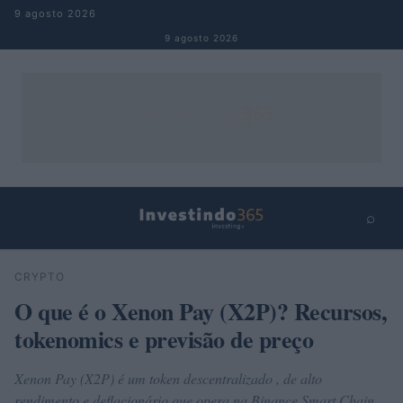
Pular para o conteúdo
9 agosto 2026
9 agosto 2026
⌕
×
⌕
CRYPTO
Buscar
O que é o Xenon Pay (X2P)? Recursos,
tokenomics e previsão de preço
Xenon Pay (X2P) é um token descentralizado , de alto
rendimento e deflacionário que opera na Binance Smart Chain