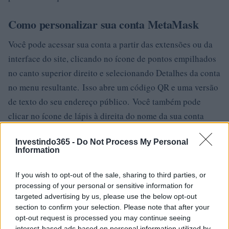
Como personalizar sua conta MetaMask
Você pode acessar sua conta a partir das extensões ou da
interface do site, clicando no ícone de pontos empilhados
no canto superior direito e selecionando Detalhes da conta
no menu resultante. Isso abre um código QR e uma versão
de texto do seu endereço público. Você também pode
clicar no ícone de lápis à direita do nome da sua conta
para alterá-lo a qualquer momento.
Investindo365 -
Do Not Process My Personal
Information
Em qualquer uma das interfaces, você também pode alterar
qual rede MetaMask está usando para que possa suportar
If you wish to opt-out of the sale, sharing to third parties, or
blockchains adicionais. Clique no campo Ethereum
processing of your personal or sensitive information for
Mainnet (a rede MetaMask padrão) para abrir um menu
targeted advertising by us, please use the below opt-out
section to confirm your selection. Please note that after your
suspenso de outras redes suportadas. O item inferior, RPC
opt-out request is processed you may continue seeing
personalizado, permite adicionar redes que não fazem
interest-based ads based on personal information utilized by