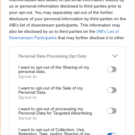
parte da lista de suporte padrão.
us or personal information disclosed to third parties prior to
your opt-out. You may separately opt-out of the further
disclosure of your personal information by third parties on the
É hora de colocar o MetaMask?
IAB’s list of downstream participants. This information may
also be disclosed by us to third parties on the
IAB’s List of
MetaMask não é o passaporte para a internet que aspira
Downstream Participants
that may further disclose it to other
ser. Pelo menos ainda não. MetaMask é um dos primeiros
third parties.
a chegar a um campo nascente de design de internet. Um
Please note that this website/app uses one or more Google
Personal Data Processing Opt Outs
dia, isso realmente poderia resolver nossos problemas de
services and may gather and store information including but
identidade, segurança e finanças na web.
not limited to your visit or usage behaviour. You may click to
I want to opt-out of the Sharing of my
personal data.
grant or deny consent to Google and its third-party tags to
Opted In
use your data for below specified purposes in below Google
O fato de o MetaMask não fazer todas essas coisas ainda
consent section.
I want to opt-out of the Sale of my
não significa que ainda não valha a pena ter. Mesmo
Personal Data.
Opted In
enquanto esperamos pela próxima geração da Internet,
MetaMask já é uma carteira acessível e fácil de usar,
I want to opt-out of processing my
Personal Data for Targeted Advertising.
dando a você tudo que você precisa para mergulhar no
Opted In
futuro do blockchain e aplicativos descentralizados.
I want to opt-out of Collection, Use,
Retention, Sale, and/or Sharing of my