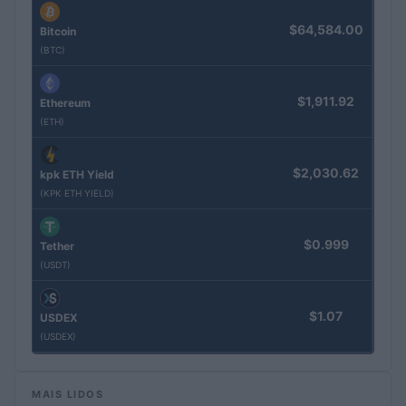
$64,584.00
Bitcoin
(BTC)
$1,911.92
Ethereum
(ETH)
$2,030.62
kpk ETH Yield
(KPK ETH YIELD)
$0.999
Tether
(USDT)
$1.07
USDEX
(USDEX)
MAIS LIDOS