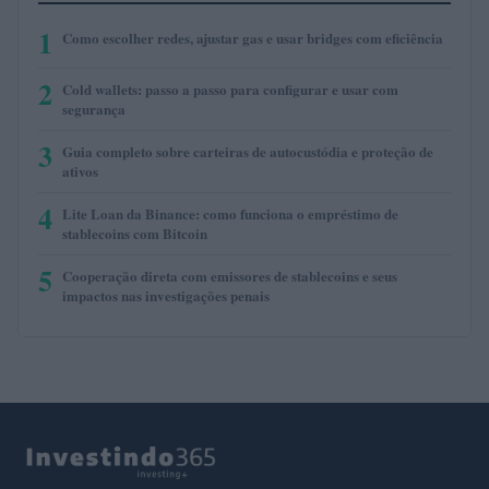
1
Como escolher redes, ajustar gas e usar bridges com eficiência
2
Cold wallets: passo a passo para configurar e usar com
segurança
3
Guia completo sobre carteiras de autocustódia e proteção de
ativos
4
Lite Loan da Binance: como funciona o empréstimo de
stablecoins com Bitcoin
5
Cooperação direta com emissores de stablecoins e seus
impactos nas investigações penais