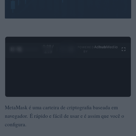
0:29 /
Ad
hub
Media
POWERED
1
/
4
3:19
BY
MetaMask é uma carteira de criptografia baseada em
navegador.
É rápido e fácil de usar e é assim que você o
configura.