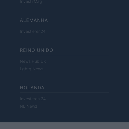
InvestirMag
ALEMANHA
Investieren24
REINO UNIDO
News Hub UK
Lgbtq News
HOLANDA
Investeren 24
NL Newz