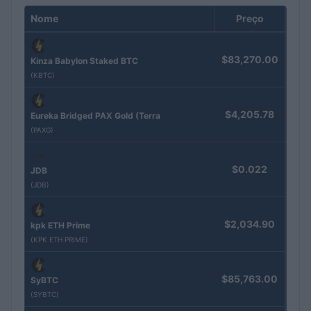
Nome
Preço
$83,270.00
Kinza Babylon Staked BTC
(KBTC)
$4,205.78
Eureka Bridged PAX Gold (Terra
(PAXG)
$0.022
JDB
(JDB)
$2,034.90
kpk ETH Prime
(KPK ETH PRIME)
$85,763.00
SyBTC
(SYBTC)