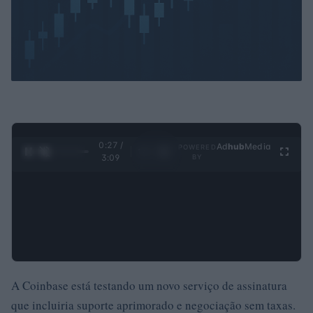
0:28 /
Ad
hub
Media
POWERED
1
/
4
3:09
BY
A Coinbase está testando um novo serviço de assinatura
que incluiria suporte aprimorado e negociação sem taxas.