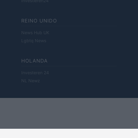
Investieren24
REINO UNIDO
News Hub UK
Lgbtq News
HOLANDA
Investeren 24
NL Newz