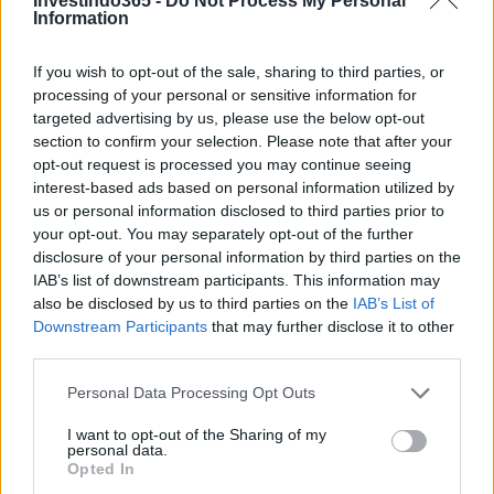
Investindo365 -
Do Not Process My Personal
Information
If you wish to opt-out of the sale, sharing to third parties, or
processing of your personal or sensitive information for
targeted advertising by us, please use the below opt-out
section to confirm your selection. Please note that after your
opt-out request is processed you may continue seeing
interest-based ads based on personal information utilized by
us or personal information disclosed to third parties prior to
your opt-out. You may separately opt-out of the further
disclosure of your personal information by third parties on the
IAB’s list of downstream participants. This information may
Como criar uma carteira de investimentos diversificada e
also be disclosed by us to third parties on the
IAB’s List of
equilibrada
Downstream Participants
that may further disclose it to other
Bruno Costa · 4 ago 2026
third parties.
Please note that this website/app uses one or more Google
Personal Data Processing Opt Outs
INVESTIMENTOS
services and may gather and store information including but
not limited to your visit or usage behaviour. You may click to
I want to opt-out of the Sharing of my
personal data.
grant or deny consent to Google and its third-party tags to
Opted In
use your data for below specified purposes in below Google