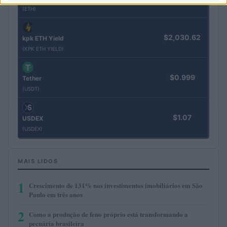
(ETH)
$2,030.62
kpk ETH Yield
(KPK ETH YIELD)
$0.999
Tether
(USDT)
$1.07
USDEX
(USDEX)
MAIS LIDOS
1
Crescimento de 131% nos investimentos imobiliários em São
Paulo em três anos
2
Como a produção de feno próprio está transformando a
pecuária brasileira