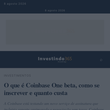
Pular para o conteúdo
8 agosto 2026
8 agosto 2026
⌕
×
⌕
INVESTIMENTOS
Buscar
O que é Coinbase One beta, como se
inscrever e quanto custa
A Coinbase está testando um novo serviço de assinatura que
incluiria suporte aprimorado e negociação sem taxas. Coinbase,