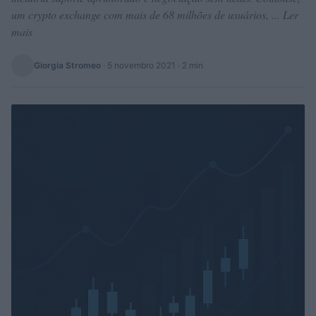
um crypto exchange com mais de 68 milhões de usuários, ... Ler
mais
Giorgia Stromeo
·
5 novembro 2021
· 2 min