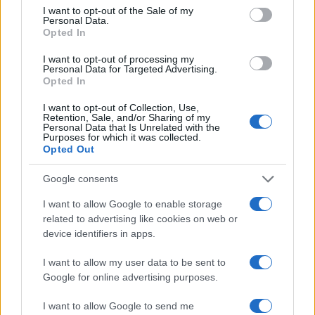
consent section.
I want to opt-out of the Sale of my
Personal Data.
Opted In
I want to opt-out of processing my
Personal Data for Targeted Advertising.
Opted In
I want to opt-out of Collection, Use,
Retention, Sale, and/or Sharing of my
Personal Data that Is Unrelated with the
FIIs de tijolo e papel: guia para investir em imóveis sem ser
Purposes for which it was collected.
proprietário
Opted Out
Rafael Oliveira · 4 ago 2026
Google consents
I want to allow Google to enable storage
related to advertising like cookies on web or
COTAÇÕES CRYPTO
device identifiers in apps.
Nome
Preço
I want to allow my user data to be sent to
Google for online advertising purposes.
$83,270.00
Kinza Babylon Staked BTC
I want to allow Google to send me
(KBTC)