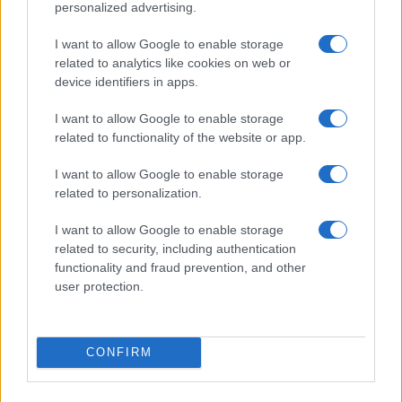
personalized advertising.
$4,205.78
I want to allow Google to enable storage
Eureka Bridged PAX Gold (Terra
related to analytics like cookies on web or
(PAXG)
device identifiers in apps.
$0.022
JDB
I want to allow Google to enable storage
(JDB)
related to functionality of the website or app.
I want to allow Google to enable storage
$2,034.90
kpk ETH Prime
related to personalization.
(KPK ETH PRIME)
I want to allow Google to enable storage
related to security, including authentication
$85,763.00
SyBTC
functionality and fraud prevention, and other
(SYBTC)
user protection.
$65,111.00
Bitcoin
(BTC)
CONFIRM
$1,922.95
Ethereum