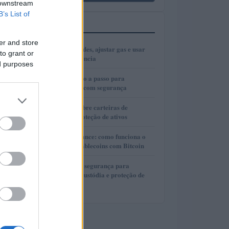
 downstream
B’s List of
MAIS LIDOS
er and store
1
Como escolher redes, ajustar gas e usar
to grant or
bridges com eficiência
ed purposes
2
Cold wallets: passo a passo para
configurar e usar com segurança
3
Guia completo sobre carteiras de
autocustódia e proteção de ativos
4
Lite Loan da Binance: como funciona o
empréstimo de stablecoins com Bitcoin
5
Guia completo de segurança para
carteiras de autocustódia e proteção de
criptomoedas