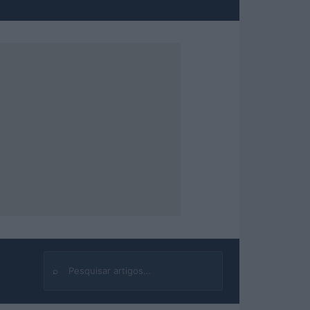
⌕
Buscar