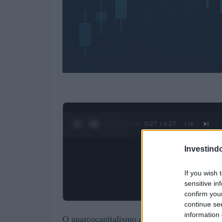
0:28 / 4:27
1
/
4
Investind
If you wish 
sensitive in
confirm you
continue se
information 
O anarcocapitalismo defende a abolição dos 