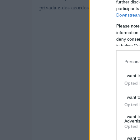
further disc
privada e dos acordos contratuais no siste
participants
Downstream 
Please note
information 
deny consent
in below Go
Persona
I want t
Opted 
I want t
Opted 
I want 
Advertis
Opted 
I want t