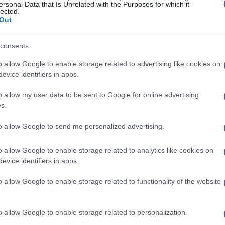
tado como é concebido atualmente é um impedimento ao
ersonal Data that Is Unrelated with the Purposes for which it
lected.
e que a existência de estados nas sociedades
Out
o.
consents
 livre é a pedra angular de uma sociedade
o allow Google to enable storage related to advertising like cookies on
m ser livres para se engajarem por meio de acordos
evice identifiers in apps.
o do Estado.
o allow my user data to be sent to Google for online advertising
s.
contratos e a resolução de queixas, as agências
to allow Google to send me personalized advertising.
e assumiriam o controle.
o allow Google to enable storage related to analytics like cookies on
evice identifiers in apps.
o allow Google to enable storage related to functionality of the website
o allow Google to enable storage related to personalization.