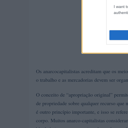
I want t
authenti
Os anarcocapitalistas acreditam que os mei
o trabalho e as mercadorias devem ser organ
O conceito de “apropriação original” permit
de propriedade sobre qualquer recurso que 
é outro princípio importante, e isso se refe
corpo. Muitos anarco-capitalistas considera