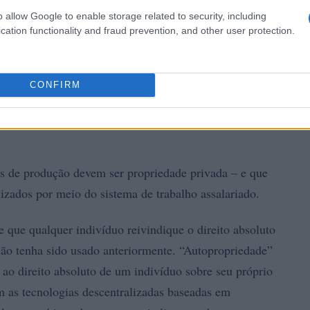
o allow Google to enable storage related to security, including
cation functionality and fraud prevention, and other user protection.
CONFIRM
os de produção devem ser propriedade privada – e que
izados por meio do sistema de trabalho assalariado.
e que qualquer indivíduo reivindique o direito absoluto
não tenha sido usado anteriormente. “Autopropriedade”
re ao direito absoluto de um indivíduo sobre seu próprio
m as tecnologias descentralizadas baseadas em