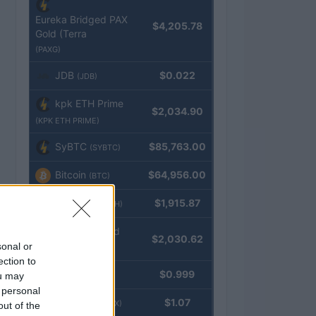
Eureka Bridged PAX
$4,205.78
Gold (Terra
(PAXG)
JDB
$0.022
(JDB)
kpk ETH Prime
$2,034.90
(KPK ETH PRIME)
SyBTC
$85,763.00
(SYBTC)
Bitcoin
$64,956.00
(BTC)
Ethereum
$1,915.87
(ETH)
kpk ETH Yield
$2,030.62
sonal or
(KPK ETH YIELD)
ection to
Tether
$0.999
ou may
(USDT)
 personal
USDEX
$1.07
(USDEX)
out of the