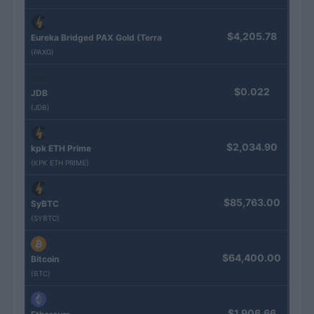
$4,205.78
Eureka Bridged PAX Gold (Terra
(PAXG)
$0.022
JDB
(JDB)
$2,034.90
kpk ETH Prime
(KPK ETH PRIME)
$85,763.00
SyBTC
(SYBTC)
$64,400.00
Bitcoin
(BTC)
$1,906.66