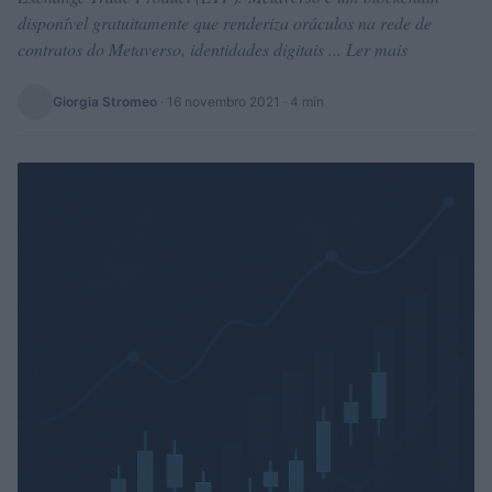
disponível gratuitamente que renderiza oráculos na rede de
contratos do Metaverso, identidades digitais ... Ler mais
Giorgia Stromeo
·
16 novembro 2021
· 4 min