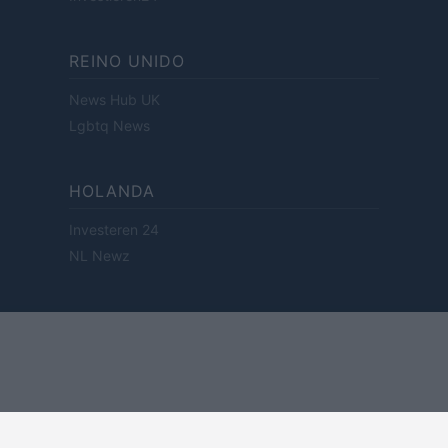
REINO UNIDO
News Hub UK
Lgbtq News
HOLANDA
Investeren 24
NL Newz