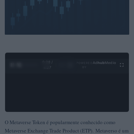
0:29 /
Ad
hub
Media
POWERED
1
/
4
4:27
BY
O Metaverse Token é popularmente conhecido como
Metaverse Exchange Trade Product (ETP). Metaverso é um