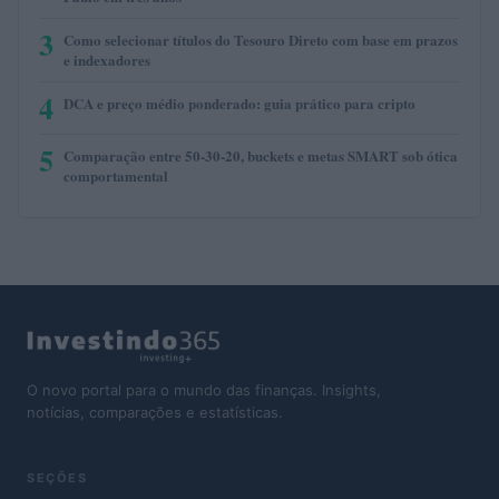
3
Como selecionar títulos do Tesouro Direto com base em prazos
e indexadores
4
DCA e preço médio ponderado: guia prático para cripto
5
Comparação entre 50-30-20, buckets e metas SMART sob ótica
comportamental
O novo portal para o mundo das finanças. Insights,
notícias, comparações e estatísticas.
SEÇÕES