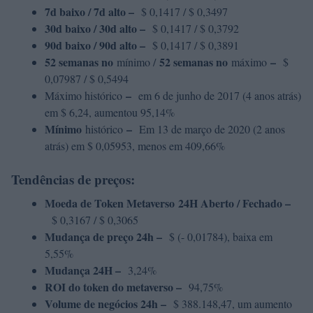
7d baixo / 7d alto –
$ 0,1417 / $ 0,3497
30d baixo / 30d alto –
$ 0,1417 / $ 0,3792
90d baixo / 90d alto –
$ 0,1417 / $ 0,3891
52 semanas no
52 semanas no
–
mínimo /
máximo
$
0,07987 / $ 0,5494
–
Máximo histórico
em 6 de junho de 2017 (4 anos atrás)
em $ 6,24, aumentou 95,14%
Mínimo
–
histórico
Em 13 de março de 2020 (2 anos
atrás) em $ 0,05953, menos em 409,66%
Tendências de preços:
Moeda de Token Metaverso
24H Aberto / Fechado –
$ 0,3167 / $ 0,3065
Mudança de preço 24h –
$ (- 0,01784), baixa em
5,55%
Mudança 24H –
3,24%
ROI do token do metaverso –
94,75%
Volume de negócios 24h –
$ 388.148,47, um aumento