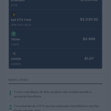
Ethereum
(ETH)
$2,030.62
kpk ETH Yield
(KPK ETH YIELD)
$0.999
Tether
(USDT)
$1.07
USDEX
(USDEX)
MAIS LIDOS
1
Como a produção de feno próprio está transformando a
pecuária brasileira
2
Crescimento de 131% nos investimentos imobiliários em São
Paulo em três anos