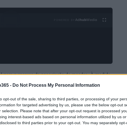
Ad
hub
Media
POWERED BY
ial para o sucesso da negociação de moedas. À medida
e Forex continua evoluindo, oferecendo aos
o365 -
Do Not Process My Personal Information
 artigo explorará algumas das melhores corretoras de
as distintivas, os serviços oferecidos e como elas
to opt-out of the sale, sharing to third parties, or processing of your per
formation for targeted advertising by us, please use the below opt-out s
 negociadores. Se você é um iniciante em busca de
r selection. Please note that after your opt-out request is processed y
experiente em busca de ferramentas avançadas de
eing interest-based ads based on personal information utilized by us or
disclosed to third parties prior to your opt-out. You may separately opt-
isponíveis