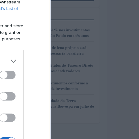
 downstream
B’s List of
MAIS LIDOS
er and store
1
Crescimento de 131% nos investimentos
to grant or
imobiliários em São Paulo em três anos
ed purposes
2
Como a produção de feno próprio está
transformando a pecuária brasileira
3
Como selecionar títulos do Tesouro Direto
com base em prazos e indexadores
4
Como alocar investimentos conforme a
idade e horizonte de investimento
5
Carteira recomendada da Terra
Investimentos supera Ibovespa em julho de
2026