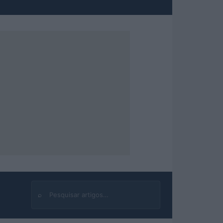
⌕
Buscar