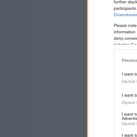
further disc
participants
Downstream 
Please note
information 
deny consent
in below Go
Persona
I want t
Opted 
I want t
Opted 
I want 
Advertis
Opted 
.
I want t