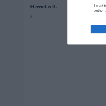
Mercados IG
I want t
authenti
A