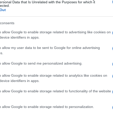
ersonal Data that Is Unrelated with the Purposes for which it
lected.
orretor de Forex
Out
rex, é importante considerar os critérios nos quais
consents
o allow Google to enable storage related to advertising like cookies on
evice identifiers in apps.
amentação confiável é essencial para a segurança dos fundos e
o allow my user data to be sent to Google for online advertising
s.
omissões e taxas de swap, que podem afetar significativamente
to allow Google to send me personalized advertising.
e a usabilidade das plataformas de negociação são essenciais
o allow Google to enable storage related to analytics like cookies on
mentas avançadas de análise, sinais de negociação e materiais
evice identifiers in apps.
a de negociação.
ssível é vital, especialmente para traders menos experientes.
o allow Google to enable storage related to functionality of the website
x de 2024
o allow Google to enable storage related to personalization.