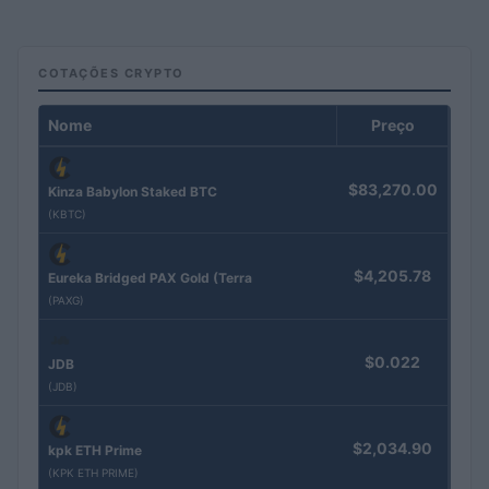
COTAÇÕES CRYPTO
Nome
Preço
$83,270.00
Kinza Babylon Staked BTC
(KBTC)
$4,205.78
Eureka Bridged PAX Gold (Terra
(PAXG)
$0.022
JDB
(JDB)
$2,034.90
kpk ETH Prime
(KPK ETH PRIME)