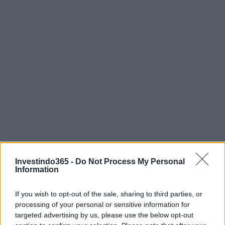
Investindo365 -
Do Not Process My Personal
Information
Lazio definitivamente está entre os 50 principais Token
If you wish to opt-out of the sale, sharing to third parties, or
Baseado em fãs e com isso pode valer 50x do preço da
processing of your personal or sensitive information for
plataforma de lançamento em 2030.
targeted advertising by us, please use the below opt-out