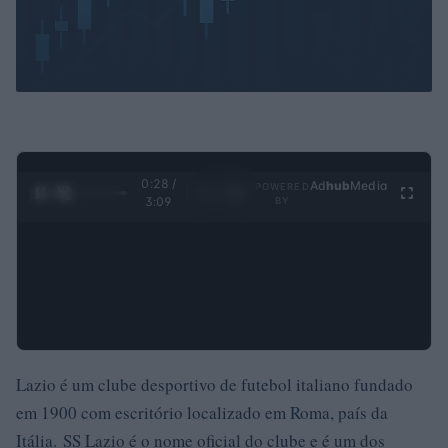
0:29 /
Ad
hub
Media
POWERED
1
/
4
3:09
BY
Lazio é um clube desportivo de futebol italiano fundado
em 1900 com escritório localizado em Roma, país da
Itália. SS Lazio é o nome oficial do clube e é um dos