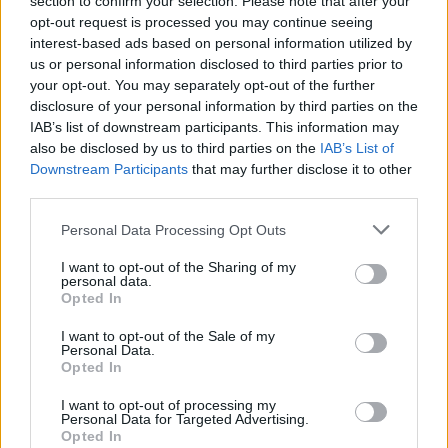
section to confirm your selection. Please note that after your
Lazio Fan Token é um bom investimento?
opt-out request is processed you may continue seeing
interest-based ads based on personal information utilized by
us or personal information disclosed to third parties prior to
Se você é fã de SS Lazio, então definitivamente pode
your opt-out. You may separately opt-out of the further
pensar em investir, mas nosso conselho não considere
disclosure of your personal information by third parties on the
como investimento primário.
IAB’s list of downstream participants. This information may
also be disclosed by us to third parties on the
IAB’s List of
Conclusão
Downstream Participants
that may further disclose it to other
third parties.
SS Lazio é um clube italiano popular com mais de 1,5
Please note that this website/app uses one or more Google
Personal Data Processing Opt Outs
milhão de fãs da Itália e mais de 3 milhões de seguidores
services and may gather and store information including but
not limited to your visit or usage behaviour. You may click to
I want to opt-out of the Sharing of my
nas redes sociais.
sabemos que token de fã de clubes de
personal data.
grant or deny consent to Google and its third-party tags to
Opted In
futebol como PSG, Barcelona, ​​Atlético de Madrid obtendo
use your data for below specified purposes in below Google
grande resposta dos investidores em termos de volume de
consent section.
I want to opt-out of the Sale of my
Personal Data.
mercado e construção de comunidade.
no entanto, o token
Opted In
de fã da Lazio obtém exposição instantânea para toda a
I want to opt-out of processing my
comunidade de usuários de negociação do Binance e seus
Personal Data for Targeted Advertising.
Opted In
seguidores. Lazio Token tem um utilitário diferente que