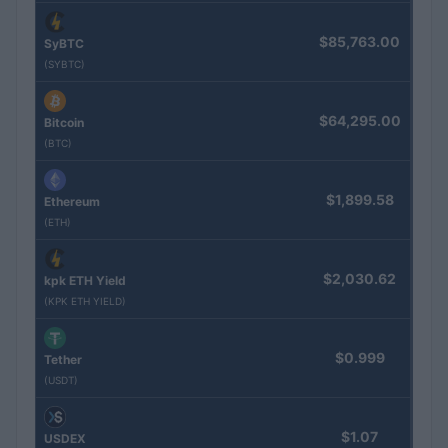
$85,763.00
SyBTC
(SYBTC)
$64,295.00
Bitcoin
(BTC)
$1,899.58
Ethereum
(ETH)
$2,030.62
kpk ETH Yield
(KPK ETH YIELD)
$0.999
Tether
(USDT)
$1.07
USDEX