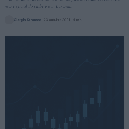
nome oficial do clube e é ... Ler mais
Giorgia Stromeo
·
20 outubro 2021
· 4 min