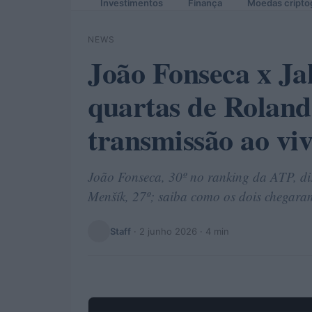
Investimentos
Finança
Moedas cripto
NEWS
João Fonseca x Ja
quartas de Rolan
transmissão ao vi
João Fonseca, 30º no ranking da ATP, di
Menšík, 27º; saiba como os dois chegaram
Staff
·
2 junho 2026
· 4 min