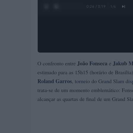
0:27 / 3:19
1
/
4
João Fonseca
Jakub M
O confronto entre
e
estimado para as 15h15 (horário de Brasília
Roland Garros
, torneio do Grand Slam disp
trata-se de um momento emblemático: Fonsec
alcançar as quartas de final de um Grand 