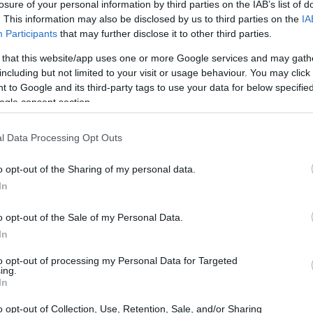
losure of your personal information by third parties on the IAB’s list of
. This information may also be disclosed by us to third parties on the
IA
ampanha de Fonseca
Participants
that may further disclose it to other third parties.
 that this website/app uses one or more Google services and may gath
ido acompanhado com atenção por torcedores e
including but not limited to your visit or usage behaviour. You may click 
 to Google and its third-party tags to use your data for below specifi
quartas de final
a
de um Grand Slam representa um
ogle consent section.
acional. Para o
Brasil
, o feito tem um valor simbólico:
m representantes nas fases finais do circuito
l Data Processing Opt Outs
s consagrados mostra que Fonseca elevou o nível em
o opt-out of the Sharing of my personal data.
In
anking
o opt-out of the Sale of my Personal Data.
In
am não só o moral, mas também pontos no sistema da
to opt-out of processing my Personal Data for Targeted
tir em melhor posicionamento no ranking e em
ing.
In
as. Além disso, performances em Grand Slams
 da mídia, fatores que ampliam a projeção do atleta.
o opt-out of Collection, Use, Retention, Sale, and/or Sharing