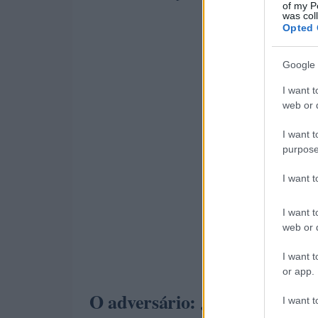
of my P
was col
Opted 
Google 
I want t
web or d
I want t
purpose
I want 
I want t
web or d
I want t
or app.
O adversário: Jakub Menšík 
I want t