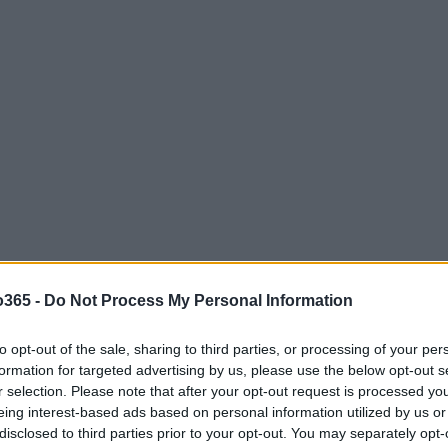
o365 -
Do Not Process My Personal Information
Menšík
tórias importantes na chave. O tcheco
,
TP
Andrey Rublev
, avançou após derrotar o russo
. Já o
to opt-out of the sale, sharing to third parties, or processing of your per
formation for targeted advertising by us, please use the below opt-out s
 sua campanha superando atletas de alto nível,
r selection. Please note that after your opt-out request is processed y
Novak Djokovic
Dino
rvio
, além de triunfos sobre
eing interest-based ads based on personal information utilized by us or
disclosed to third parties prior to your opt-out. You may separately opt-