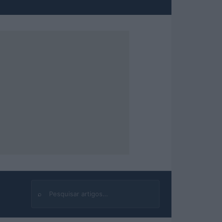
⌕
Buscar