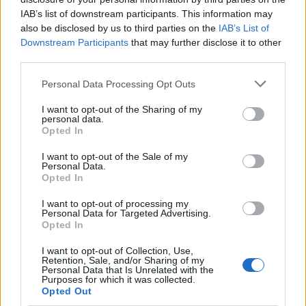
Continue lendo
IAB’s list of downstream participants. This information may
also be disclosed by us to third parties on the
IAB’s List of
Downstream Participants
that may further disclose it to other
NEWS
third parties.
Please note that this website/app uses one or more Google
Personal Data Processing Opt Outs
services and may gather and store information including but
not limited to your visit or usage behaviour. You may click to
I want to opt-out of the Sharing of my
personal data.
grant or deny consent to Google and its third-party tags to
Opted In
use your data for below specified purposes in below Google
consent section.
I want to opt-out of the Sale of my
Personal Data.
Opted In
I want to opt-out of processing my
Personal Data for Targeted Advertising.
Opted In
Como as concessionárias de energia estão se adaptando aos
impactos das mudanças climáticas
I want to opt-out of Collection, Use,
Retention, Sale, and/or Sharing of my
Bruno Costa · 6 ago 2026
Personal Data that Is Unrelated with the
Purposes for which it was collected.
Opted Out
NEWS