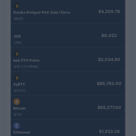
$4,205.78
Eureka Bridged PAX Gold (Terra
(PAXG)
$0.022
JDB
(JDB)
$2,034.90
kpk ETH Prime
(KPK ETH PRIME)
$85,763.00
SyBTC
(SYBTC)
$65,277.00
Bitcoin
(BTC)
$1,933.29
Ethereum