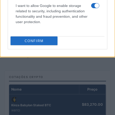
I want to allow Google to enable storage
related to security, including authentication
functionality and fraud prevention, and other
user protection.
CONFIRM
Pesquisas eleitorais mostram Lula à frente de Flávio Bolsonaro
nas intenções de voto
Bruno Costa · 5 ago 2026
COTAÇÕES CRYPTO
Nome
Preço
$83,270.00
Kinza Babylon Staked BTC
(KBTC)