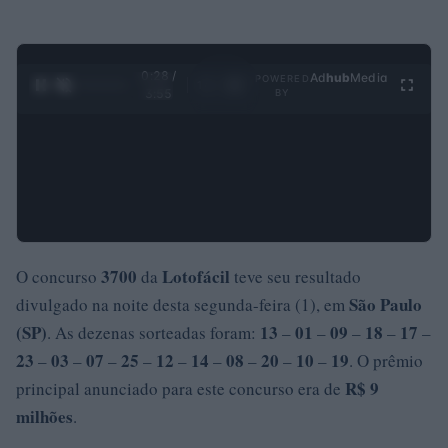
0:29 /
Ad
hub
Media
POWERED
1
/
4
3:55
BY
3700
Lotofácil
O concurso
da
teve seu resultado
São Paulo
divulgado na noite desta segunda-feira (1), em
(SP)
13
01
09
18
17
. As dezenas sorteadas foram:
–
–
–
–
–
23
03
07
25
12
14
08
20
10
19
–
–
–
–
–
–
–
–
–
. O prêmio
R$ 9
principal anunciado para este concurso era de
milhões
.