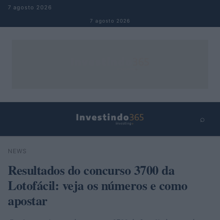
Pular para o conteúdo
7 agosto 2026
7 agosto 2026
⌕
×
⌕
NEWS
Buscar
Resultados do concurso 3700 da
Lotofácil: veja os números e como
apostar