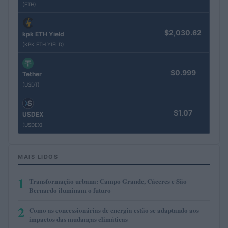
(ETH)
$2,030.62
kpk ETH Yield
(KPK ETH YIELD)
$0.999
Tether
(USDT)
$1.07
USDEX
(USDEX)
MAIS LIDOS
1
Transformação urbana: Campo Grande, Cáceres e São
Bernardo iluminam o futuro
2
Como as concessionárias de energia estão se adaptando aos
impactos das mudanças climáticas