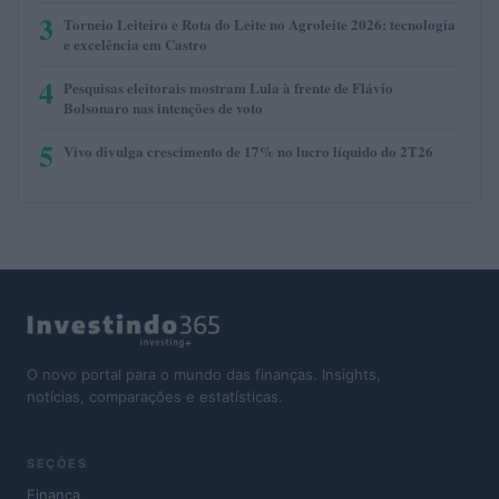
3
Torneio Leiteiro e Rota do Leite no Agroleite 2026: tecnologia
e excelência em Castro
4
Pesquisas eleitorais mostram Lula à frente de Flávio
Bolsonaro nas intenções de voto
5
Vivo divulga crescimento de 17% no lucro líquido do 2T26
O novo portal para o mundo das finanças. Insights,
notícias, comparações e estatísticas.
SEÇÕES
Finança