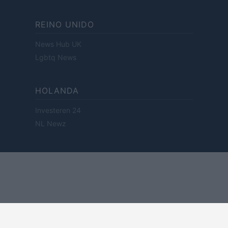
REINO UNIDO
News Hub UK
Lgbtq News
HOLANDA
Investeren 24
NL Newz