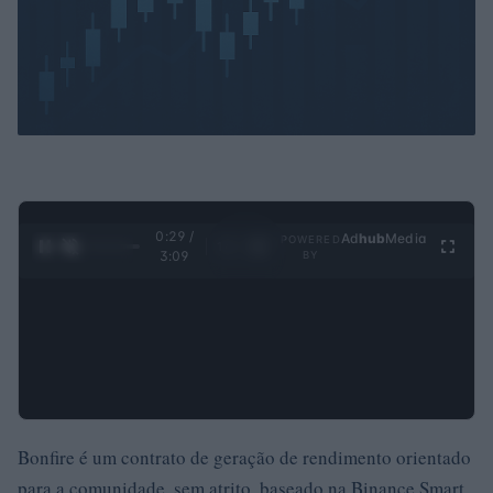
0:30 /
Ad
hub
Media
POWERED
1
/
4
3:09
BY
Bonfire é um contrato de geração de rendimento orientado
para a comunidade, sem atrito, baseado na Binance Smart