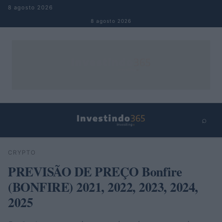
Pular para o conteúdo
8 agosto 2026
8 agosto 2026
⌕
×
⌕
CRYPTO
Buscar
PREVISÃO DE PREÇO Bonfire
(BONFIRE) 2021, 2022, 2023, 2024,
2025