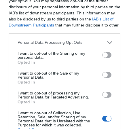
your opt-out. You may separately opt-out of the further
Chip de elemento seguro mais poderoso (ST33) do que
disclosure of your personal information by third parties on the
Ledger Nano S
IAB’s list of downstream participants. This information may
Pode ser usado em desktop ou laptop, ou mesmo
also be disclosed by us to third parties on the
IAB’s List of
smartphone e tablet através da integração Bluetooth
Downstream Participants
that may further disclose it to other
third parties.
Leve e portátil com bateria recarregável embutida
Tela maior
Please note that this website/app uses one or more Google
Personal Data Processing Opt Outs
Mais espaço de armazenamento do que Ledger Nano S
services and may gather and store information including but
Suporta a maioria dos blockchains e uma ampla variedade
not limited to your visit or usage behaviour. You may click to
I want to opt-out of the Sharing of my
personal data.
de tokens (ERC-20 / BEP-20)
grant or deny consent to Google and its third-party tags to
Opted In
use your data for below specified purposes in below Google
Vários idiomas disponíveis
consent section.
Construído por uma empresa bem estabelecida fundada
I want to opt-out of the Sale of my
Personal Data.
em 2014 com grande segurança de chip
Opted In
Preço acessível
I want to opt-out of processing my
Personal Data for Targeted Advertising.
Alternativamente, você pode criar sua própria carteira,
Opted In
aqui usaremos o MetaMask como um exemplo para
I want to opt-out of Collection, Use,
Retention, Sale, and/or Sharing of my
mostrar como configurar sua carteira.
Personal Data that Is Unrelated with the
Purposes for which it was collected.