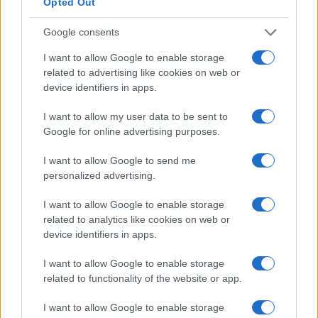
Opted Out
Adicionar extensão MetaMask ao Chrome
Recomendamos usar o Google Chrome ou o Brave Browser
Google consents
aqui. Vá para a Chrome Web Store e pesquise MetaMask,
I want to allow Google to enable storage
certifique-se de que a extensão seja oferecida por
related to advertising like cookies on web or
device identifiers in apps.
https://metamask.io por segurança e clique em Adicionar
ao Chrome.
I want to allow my user data to be sent to
Google for online advertising purposes.
Depois de salvar suas frases-semente com segurança,
I want to allow Google to send me
confirme na próxima tela, verificando-as. E pronto! Leia as
personalized advertising.
dicas mais uma vez para garantir que você esteja
totalmente ciente dos problemas de segurança e clique em
I want to allow Google to enable storage
related to analytics like cookies on web or
tudo concluído, agora sua carteira está pronta. Agora
device identifiers in apps.
clique no ícone MetaMask na barra de extensão do
navegador e desbloqueie sua carteira com sua senha. Você
I want to allow Google to enable storage
related to functionality of the website or app.
deve ver seu saldo inicial depois.Aí vem a etapa de
geração de frase de backup, na tela você verá uma lista de
I want to allow Google to enable storage