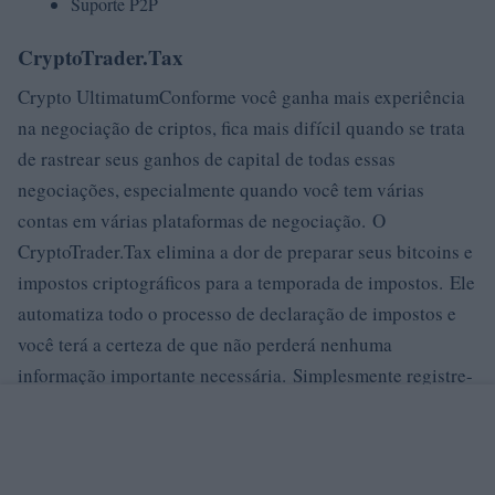
Suporte P2P
CryptoTrader.Tax
Crypto UltimatumConforme você ganha mais experiência
na negociação de criptos, fica mais difícil quando se trata
de rastrear seus ganhos de capital de todas essas
negociações, especialmente quando você tem várias
contas em várias plataformas de negociação. O
CryptoTrader.Tax elimina a dor de preparar seus bitcoins e
impostos criptográficos para a temporada de impostos. Ele
automatiza todo o processo de declaração de impostos e
você terá a certeza de que não perderá nenhuma
informação importante necessária. Simplesmente registre-
se, preencha suas informações pessoais e importe todas as
suas transações históricas de criptomoedas para a
plataforma. Ele se integra perfeitamente com todas as