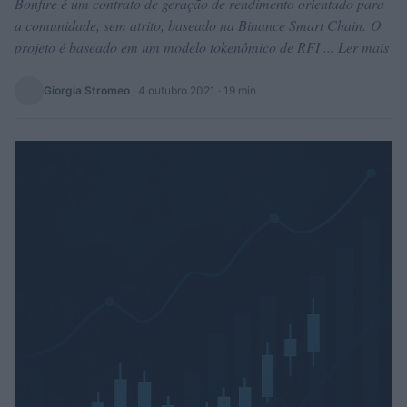
Bonfire é um contrato de geração de rendimento orientado para
a comunidade, sem atrito, baseado na Binance Smart Chain. O
projeto é baseado em um modelo tokenômico de RFI ... Ler mais
Giorgia Stromeo
·
4 outubro 2021
· 19 min