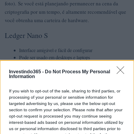
foto). Se você está planejando permanecer na cena da
criptografia por um tempo, é altamente recomendável que
você obtenha uma carteira de hardware.
Ledger Nano S
Interface amigável e fácil de configurar
Pode ser usado em desktops e laptops
Leve e portátil
Suporta a maioria dos blockchains e uma ampla variedade
Investindo365 -
Do Not Process My Personal
Information
de tokens (ERC-20 / BEP-20)
Vários idiomas disponíveis
If you wish to opt-out of the sale, sharing to third parties, or
Construído por uma empresa bem estabelecida fundada
processing of your personal or sensitive information for
em 2014 com grande segurança de chip
targeted advertising by us, please use the below opt-out
Preço acessível
section to confirm your selection. Please note that after your
opt-out request is processed you may continue seeing
Ledger Nano X
interest-based ads based on personal information utilized by
us or personal information disclosed to third parties prior to