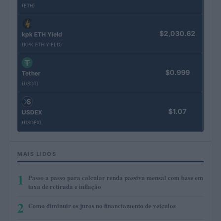
(ETH)
$2,030.62
kpk ETH Yield
(KPK ETH YIELD)
$0.999
Tether
(USDT)
$1.07
USDEX
(USDEX)
MAIS LIDOS
1
Passo a passo para calcular renda passiva mensal com base em
taxa de retirada e inflação
2
Como diminuir os juros no financiamento de veículos