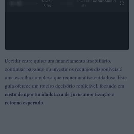
0:29 /
Ad
hub
Media
POWERED
1
/
4
3:09
BY
Decidir entre quitar um financiamento imobiliário,
continuar pagando ou investir os recursos disponíveis é
uma escolha complexa que requer análise cuidadosa. Este
guia oferece um roteiro decisório replicável, focando em
custo de oportunidade
taxa de juros
amortização
e
retorno esperado
.