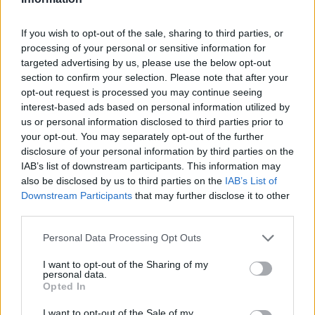
custo
oferece um roteiro decisório replicável, focando em
de oportunidade
taxa de juros
amortização
retorno
e
If you wish to opt-out of the sale, sharing to third parties, or
esperado
. Ao seguir as etapas descritas neste guia, é
processing of your personal or sensitive information for
possível tomar uma decisão informada que alinhe os
targeted advertising by us, please use the below opt-out
objetivos financeiros a longo prazo.
section to confirm your selection. Please note that after your
opt-out request is processed you may continue seeing
interest-based ads based on personal information utilized by
A chave para uma decisão bem-sucedida é avaliar
us or personal information disclosed to third parties prior to
cuidadosamente os fatores mencionados e criar quadros
your opt-out. You may separately opt-out of the further
de comparação que permitam uma análise clara das
disclosure of your personal information by third parties on the
IAB’s list of downstream participants. This information may
diferentes opções. Além disso, é importante considerar a
also be disclosed by us to third parties on the
IAB’s List of
sensibilidade a juros
e a
tolerância ao risco
para garantir
Downstream Participants
that may further disclose it to other
que a decisão seja alinhada com os objetivos financeiros a
third parties.
longo prazo.
Please note that this website/app uses one or more Google
Personal Data Processing Opt Outs
services and may gather and store information including but
not limited to your visit or usage behaviour. You may click to
I want to opt-out of the Sharing of my
personal data.
grant or deny consent to Google and its third-party tags to
Opted In
AUTOR
use your data for below specified purposes in below Google
Rafael Oliveira
consent section.
I want to opt-out of the Sale of my