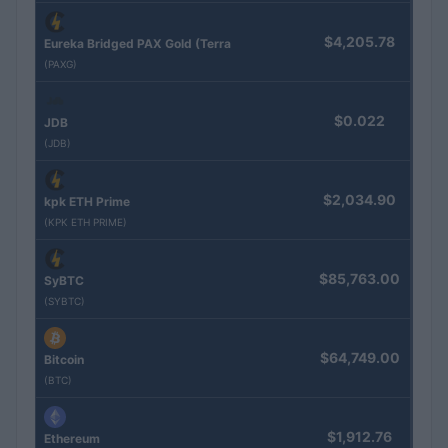
$4,205.78
Eureka Bridged PAX Gold (Terra
(PAXG)
$0.022
JDB
(JDB)
$2,034.90
kpk ETH Prime
(KPK ETH PRIME)
$85,763.00
SyBTC
(SYBTC)
$64,749.00
Bitcoin
(BTC)
$1,912.76
Ethereum