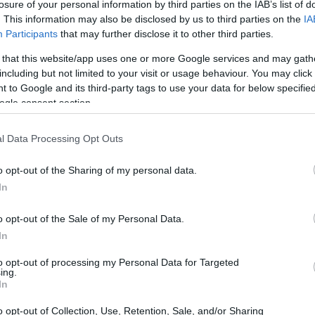
losure of your personal information by third parties on the IAB’s list of
. This information may also be disclosed by us to third parties on the
IA
Participants
that may further disclose it to other third parties.
 that this website/app uses one or more Google services and may gath
including but not limited to your visit or usage behaviour. You may click 
 to Google and its third-party tags to use your data for below specifi
ogle consent section.
l Data Processing Opt Outs
o opt-out of the Sharing of my personal data.
In
o opt-out of the Sale of my Personal Data.
nal de março, com registros de diligências em
In
 das operações, realizada por um oficial de justiça, o
to opt-out of processing my Personal Data for Targeted
de mais no endereço indicado pela Câmara dos
ing.
In
Flávio Dino
inistro
determinou a indicação do
o opt-out of Collection, Use, Retention, Sale, and/or Sharing