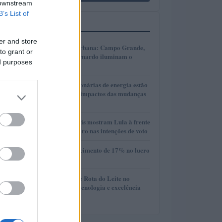
 downstream
B’s List of
MAIS LIDOS
er and store
1
Transformação urbana: Campo Grande,
to grant or
Cáceres e São Bernardo iluminam o
ed purposes
futuro
2
Como as concessionárias de energia estão
se adaptando aos impactos das mudanças
climáticas
3
Pesquisas eleitorais mostram Lula à frente
de Flávio Bolsonaro nas intenções de voto
4
Vivo divulga crescimento de 17% no lucro
líquido do 2T26
5
Torneio Leiteiro e Rota do Leite no
Agroleite 2026: tecnologia e excelência
em Castro