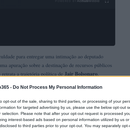
Ad
hub
Media
POWERED BY
iculdade para entregar uma intimação ao deputado
ma apuração sobre a destinação de recursos públicos
Jair Bolsonaro
retrata a trajetória política de
,
Flávio Dino
atada pelo ministro
, apura possível
desvio
o365 -
Do Not Process My Personal Information
 somariam cerca de R$ 2 milhões direcionados ao
Go Up Entertainment
iada à produtora
.
to opt-out of the sale, sharing to third parties, or processing of your per
formation for targeted advertising by us, please use the below opt-out s
r selection. Please note that after your opt-out request is processed y
eing interest-based ads based on personal information utilized by us or
disclosed to third parties prior to your opt-out. You may separately opt-