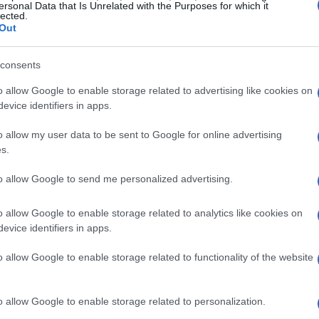
entativas anteriores incluem chamadas e visitas cujos
ersonal Data that Is Unrelated with the Purposes for which it
lected.
umentos do processo.
Out
tificação
consents
o allow Google to enable storage related to advertising like cookies on
determinação para que o parlamentar prestasse
evice identifiers in apps.
21 de março
 proferida em
. Depois dessa ordem inicial,
o allow my user data to be sent to Google for online advertising
31 de março
7 e 14
tivas de notificação em
e nos dias
s.
um oficial de justiça em que a assessoria do deputado
to allow Google to send me personalized advertising.
ernacional
sem previsão de retorno. Mais
segunda-feira (18)
 de
, o porteiro do prédio declarou
o allow Google to enable storage related to analytics like cookies on
o há dois anos.
evice identifiers in apps.
o allow Google to enable storage related to functionality of the website
os alvos da apuração
o allow Google to enable storage related to personalization.
Tabata
representação apresentada pela deputada