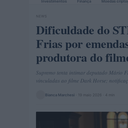
Investimentos
Finança
Moedas cripto
NEWS
Dificuldade do S
Frias por emendas
produtora do fil
Supremo tenta intimar deputado Mário Fr
vinculadas ao filme Dark Horse; notificaç
Bianca Marchesi
·
19 maio 2026
· 4 min