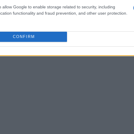
s que vinculam emendas de parlamentares do PL a
o allow Google to enable storage related to security, including
o filme. A análise inicial registrada no sistema
cation functionality and fraud prevention, and other user protection.
 de Descumprimento de Preceito Fundamental (ADPF)
sses públicos estaria servindo a outro propósito que
CONFIRM
e dos recursos.