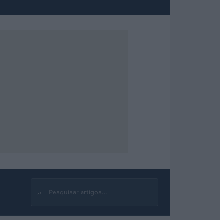
⌕
Buscar