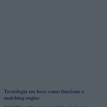
Tecnologia em foco: como funciona o
matching engine
matching engine
O
é a peça central onde chegam as