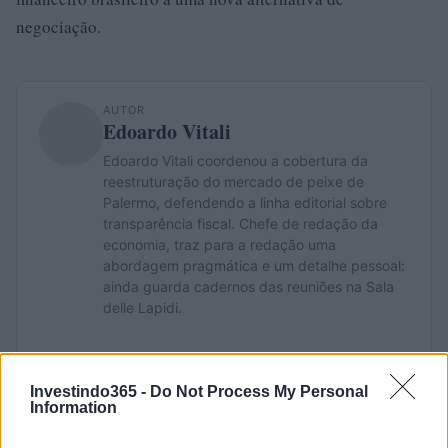
negociação.
AUTOR
Edoardo Vitali
Edoardo Vitali coordenou a cobertura da
reestruturação do mercado de peixe de
Palermo, defendendo a linha editorial sobre
transparência fiscal. Chefe de redação da
economia, traz para a redação uma
abordagem pragmática e um detalhe pessoal:
ainda guarda cadernos das reuniões na Sala
delle Lapidi.
Investindo365 -
Do Not Process My Personal
Information