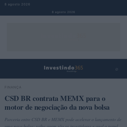
Pular para o conteúdo
8 agosto 2026
8 agosto 2026
⌕
×
⌕
FINANÇA
Buscar
CSD BR contrata MEMX para o
motor de negociação da nova bolsa
Parceria entre CSD BR e MEMX pode acelerar o lançamento de
uma nova bolsa; saiba quem são os investidores e qual o papel