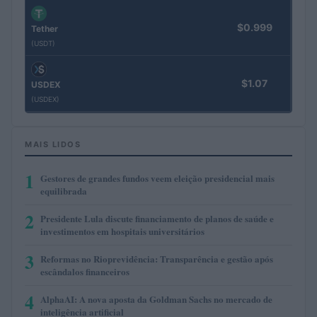
$0.999
Tether
(USDT)
$1.07
USDEX
(USDEX)
MAIS LIDOS
1
Gestores de grandes fundos veem eleição presidencial mais
equilibrada
2
Presidente Lula discute financiamento de planos de saúde e
investimentos em hospitais universitários
3
Reformas no Rioprevidência: Transparência e gestão após
escândalos financeiros
4
AlphaAI: A nova aposta da Goldman Sachs no mercado de
inteligência artificial