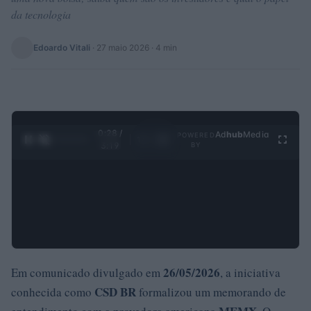
da tecnologia
Edoardo Vitali
·
27 maio 2026
· 4 min
0:29 /
Ad
hub
Media
POWERED
1
/
4
3:19
BY
26/05/2026
Em comunicado divulgado em
, a iniciativa
CSD BR
conhecida como
formalizou um memorando de