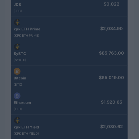
$0.022
JDB
(JDB)
$2,034.90
kpk ETH Prime
(KPK ETH PRIME)
$85,763.00
SyBTC
(SYBTC)
$65,019.00
Bitcoin
(BTC)
$1,920.65
Ethereum
(ETH)
$2,030.62
kpk ETH Yield
(KPK ETH YIELD)