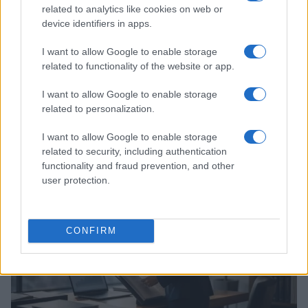
related to analytics like cookies on web or
device identifiers in apps.
I want to allow Google to enable storage
related to functionality of the website or app.
I want to allow Google to enable storage
Rafael Sachete assume nova posição no Assaí: o que isso
related to personalization.
significa para a empresa
I want to allow Google to enable storage
Bruno Costa · 8 ago 2026
related to security, including authentication
functionality and fraud prevention, and other
FINANÇA
user protection.
CONFIRM