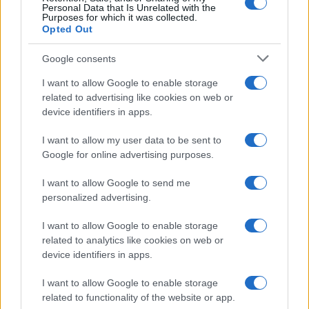
Personal Data that Is Unrelated with the
Purposes for which it was collected.
Redução histórica do desmatamento na Amazônia entre agosto
Opted Out
de 2026 e julho de 2026
Beatriz Almeida · 7 ago 2026
Google consents
I want to allow Google to enable storage
NÃO CLASSIFICADO
related to advertising like cookies on web or
device identifiers in apps.
I want to allow my user data to be sent to
Google for online advertising purposes.
I want to allow Google to send me
personalized advertising.
I want to allow Google to enable storage
related to analytics like cookies on web or
device identifiers in apps.
Brent cai 8.3% e arrasta petróleo e ouro para baixo
I want to allow Google to enable storage
Rafael Oliveira · 7 ago 2026
related to functionality of the website or app.