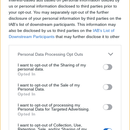
interest-based ads based on personal information utilized by
us or personal information disclosed to third parties prior to
your opt-out. You may separately opt-out of the further
disclosure of your personal information by third parties on the
IAB’s list of downstream participants. This information may
also be disclosed by us to third parties on the
IAB’s List of
Downstream Participants
that may further disclose it to other
Continue lendo
third parties.
Please note that this website/app uses one or more Google
Personal Data Processing Opt Outs
NÃO CLASSIFICADO
services and may gather and store information including but
not limited to your visit or usage behaviour. You may click to
I want to opt-out of the Sharing of my
personal data.
grant or deny consent to Google and its third-party tags to
Opted In
use your data for below specified purposes in below Google
consent section.
I want to opt-out of the Sale of my
Personal Data.
Opted In
I want to opt-out of processing my
Personal Data for Targeted Advertising.
Opted In
I want to opt-out of Collection, Use,
Retention, Sale, and/or Sharing of my