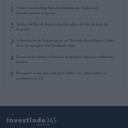
1
Como o marketing digital orientado por dados está
transformando negócios
2
Justiça do Rio de Janeiro decide sobre divisão de bens de
Zagallo
3
A Revolução da Tokenização no Mercado Imobiliário: Como
Essa Tecnologia Está Mudando Tudo
4
Ex-primeira-dama é liberada do hospital após procedimento
médico
5
Perspectivas do mercado para WEG: um olhar sobre os
resultados do 2T