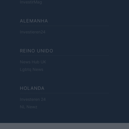
InvestirMag
ALEMANHA
Investieren24
REINO UNIDO
News Hub UK
Lgbtq News
HOLANDA
Investeren 24
NL Newz