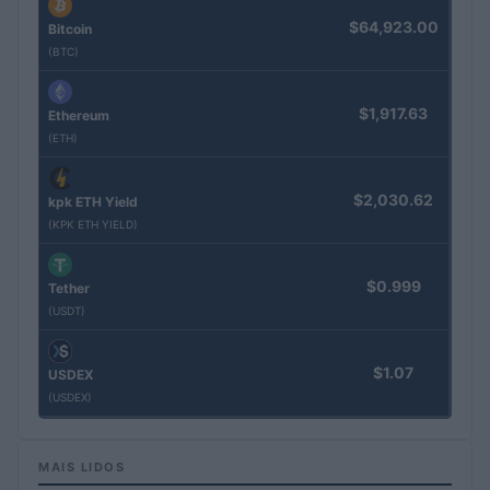
$64,923.00
Bitcoin
(BTC)
$1,917.63
Ethereum
(ETH)
$2,030.62
kpk ETH Yield
(KPK ETH YIELD)
$0.999
Tether
(USDT)
$1.07
USDEX
(USDEX)
MAIS LIDOS