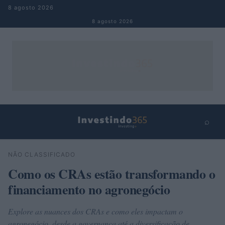
Pular para o conteúdo
8 agosto 2026
8 agosto 2026
⌕
×
⌕
NÃO CLASSIFICADO
Buscar
Como os CRAs estão transformando o
financiamento no agronegócio
Explore as nuances dos CRAs e como eles impactam o
agronegócio, desde a governança até a diversificação de