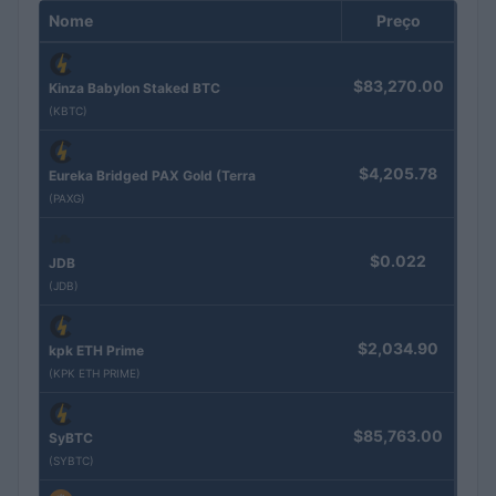
Nome
Preço
$83,270.00
Kinza Babylon Staked BTC
(KBTC)
$4,205.78
Eureka Bridged PAX Gold (Terra
(PAXG)
$0.022
JDB
(JDB)
$2,034.90
kpk ETH Prime
(KPK ETH PRIME)
$85,763.00
SyBTC
(SYBTC)