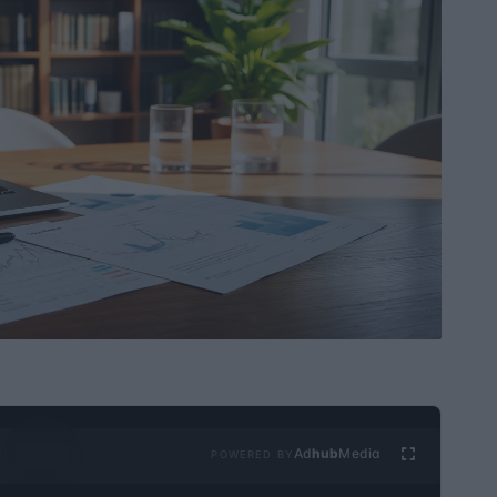
Ad
hub
Media
POWERED BY