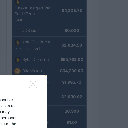
Eureka Bridged PAX
$4,205.78
Gold (Terra
(PAXG)
JDB
$0.022
(JDB)
kpk ETH Prime
$2,034.90
(KPK ETH PRIME)
SyBTC
$85,763.00
(SYBTC)
Bitcoin
$64,239.00
(BTC)
Ethereum
$1,895.70
(ETH)
kpk ETH Yield
$2,030.62
sonal or
(KPK ETH YIELD)
ection to
Tether
$0.999
ou may
(USDT)
 personal
USDEX
$1.07
(USDEX)
out of the