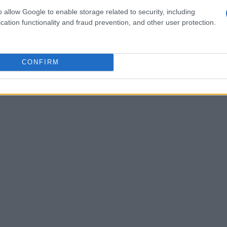
ongo do período, mas é uma perspectiva interessante,
o allow Google to enable storage related to security, including
cation functionality and fraud prevention, and other user protection.
CONFIRM