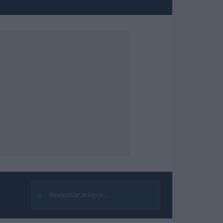
⌕
Buscar