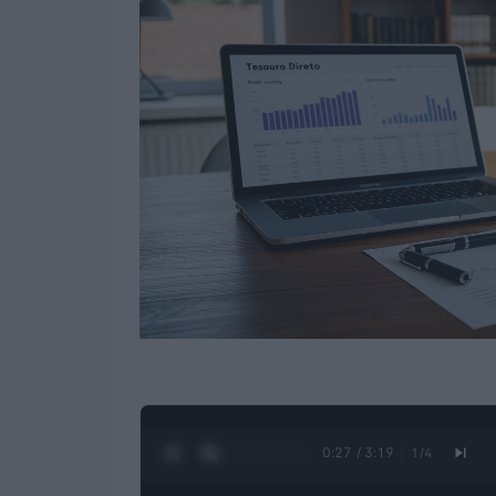
0:28 / 3:19
1
/
4