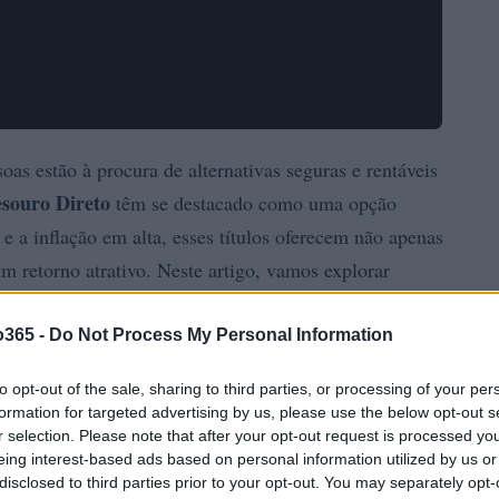
as estão à procura de alternativas seguras e rentáveis
esouro Direto
têm se destacado como uma opção
e a inflação em alta, esses títulos oferecem não apenas
 retorno atrativo. Neste artigo, vamos explorar
úblicos, como funcionam e quais as melhores estratégias
o365 -
Do Not Process My Personal Information
to opt-out of the sale, sharing to third parties, or processing of your per
formation for targeted advertising by us, please use the below opt-out s
r selection. Please note that after your opt-out request is processed y
eing interest-based ads based on personal information utilized by us or
disclosed to third parties prior to your opt-out. You may separately opt-