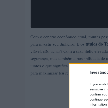
Com o cenário econômico atual, muitas pesso
títulos do T
para investir seu dinheiro. E os
viável, não achas? Com a taxa Selic elevada 
segurança, mas também a possibilidade de um
juntos o que significa investir em títulos p
para maximizar teu retorno.
Investind
If you wish 
sensitive in
confirm you
continue se
information 