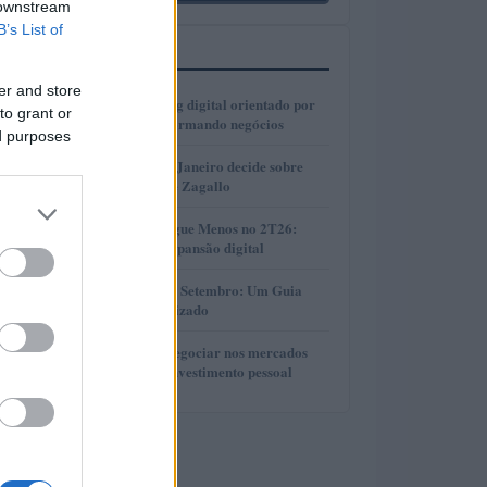
 downstream
B’s List of
MAIS LIDOS
er and store
1
Como o marketing digital orientado por
to grant or
dados está transformando negócios
ed purposes
2
Justiça do Rio de Janeiro decide sobre
divisão de bens de Zagallo
3
Resultados da Pague Menos no 2T26:
lucro, receita e expansão digital
4
Taxas de CDB em Setembro: Um Guia
Completo e Atualizado
5
Descubra como negociar nos mercados
financeiros sem investimento pessoal