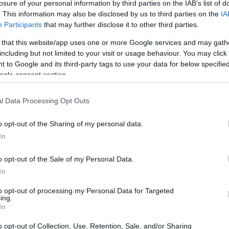
losure of your personal information by third parties on the IAB’s list of
. This information may also be disclosed by us to third parties on the
IA
Participants
that may further disclose it to other third parties.
 that this website/app uses one or more Google services and may gath
including but not limited to your visit or usage behaviour. You may click 
 to Google and its third-party tags to use your data for below specifi
ogle consent section.
l Data Processing Opt Outs
o opt-out of the Sharing of my personal data.
In
 Tesouro Direto
o opt-out of the Sale of my Personal Data.
de investimento onde o investidor empresta dinheiro
In
Tesouro
istem três principais tipos de títulos: o
to opt-out of processing my Personal Data for Targeted
ing.
xado
, cada um com suas características e riscos. O
In
fixado que varia de acordo com a taxa Selic. Isso
o opt-out of Collection, Use, Retention, Sale, and/or Sharing