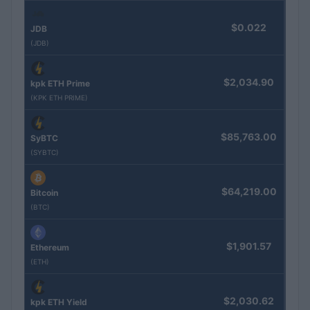
$0.022
JDB
(JDB)
$2,034.90
kpk ETH Prime
(KPK ETH PRIME)
$85,763.00
SyBTC
(SYBTC)
$64,219.00
Bitcoin
(BTC)
$1,901.57
Ethereum
(ETH)
$2,030.62
kpk ETH Yield