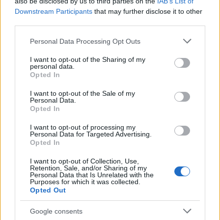
also be disclosed by us to third parties on the
IAB’s List of
Downstream Participants
that may further disclose it to other
Infelizmente, é um fato que existem vários golpes de
third parties.
criptomoeda por aí. O primeiro passo para evitá-los é
Please note that this website/app uses one or more Google
Personal Data Processing Opt Outs
evitar qualquer tipo de projeto que garanta retornos
services and may gather and store information including but
rápidos e altos.
not limited to your visit or usage behaviour. You may click to
I want to opt-out of the Sharing of my
personal data.
grant or deny consent to Google and its third-party tags to
Opted In
Caso você veja um projeto promissor, certifique-se de
use your data for below specified purposes in below Google
consent section.
verificar todas as informações antes de tomar qualquer
I want to opt-out of the Sale of my
Personal Data.
decisão sobre seu dinheiro.
Opted In
I want to opt-out of processing my
2. Problemas de segurança de rede
Personal Data for Targeted Advertising.
Opted In
Uma das coisas mais importantes com a criptomoeda é a
I want to opt-out of Collection, Use,
segurança da rede. As trocas podem ser hackeadas e suas
Retention, Sale, and/or Sharing of my
Personal Data that Is Unrelated with the
informações podem não estar seguras.
Purposes for which it was collected.
Opted Out
Portanto, se o Filecoin fosse hackeado e você tivesse
Google consents
investido nele, você poderia perder seu dinheiro sem poder