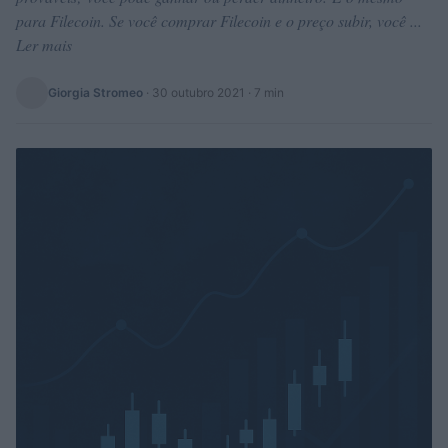
para Filecoin. Se você comprar Filecoin e o preço subir, você ...
Ler mais
Giorgia Stromeo
·
30 outubro 2021
· 7 min