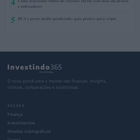
4
Como selecionar títulos do Tesouro Direto com base em prazos
e indexadores
5
DCA e preço médio ponderado: guia prático para cripto
O novo portal para o mundo das finanças. Insights,
notícias, comparações e estatísticas.
SEÇÕES
Finança
Investimentos
Moedas criptográficas
Crypto