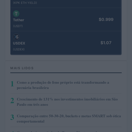
(KPK ETH YIELD)
$0.999
Tether
(USDT)
$1.07
USDEX
(USDEX)
MAIS LIDOS
1
Como a produção de feno próprio está transformando a
pecuária brasileira
2
Crescimento de 131% nos investimentos imobiliários em São
Paulo em três anos
3
Comparação entre 50-30-20, buckets e metas SMART sob ótica
comportamental