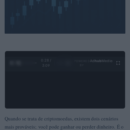
0:30 /
Ad
hub
Media
POWERED
1
/
4
3:09
BY
Quando se trata de criptomoedas, existem dois cenários
mais prováveis; você pode ganhar ou perder dinheiro. É o