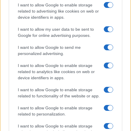
fazer nada a respeito.
I want to allow Google to enable storage
related to advertising like cookies on web or
Sempre que você usar uma troca de criptomoeda,
device identifiers in apps.
certifique-se de que ela tenha uma boa reputação e ofereça
I want to allow my user data to be sent to
autenticação de dois fatores para segurança adicional.
Google for online advertising purposes.
Além disso, mantenha online apenas a quantidade de
I want to allow Google to send me
personalized advertising.
moeda de que você precisa a qualquer momento. Dessa
forma, você reduzirá as chances de perder tudo em um
I want to allow Google to enable storage
ataque de hacker.
related to analytics like cookies on web or
device identifiers in apps.
Conclusão
I want to allow Google to enable storage
related to functionality of the website or app.
Ganhar dinheiro com o Filecoin é possível, mas também
depende de quanto esforço e tempo você está disposto a
I want to allow Google to enable storage
related to personalization.
investir no processo. Se você quiser ganhar algum
dinheiro rápido, esta pode não ser a moeda certa para
I want to allow Google to enable storage