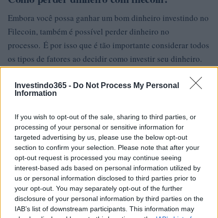
Embora você possa ganhar um bom dinheiro investindo no
Filecoin, também é possível perder dinheiro no
processo. É por isso que é tão importante considerar todos
os tipos de fatores ao decidir como investir seu dinheiro.
Uma das coisas mais importantes que você deve se
Investindo365 -
Do Not Process My Personal
perguntar antes de fazer qualquer investimento é se você
Information
conseguirá sair se o Filecoin começar a perder valor.
If you wish to opt-out of the sale, sharing to third parties, or
processing of your personal or sensitive information for
Lembre-se de que investir envolve correr o risco de perder
targeted advertising by us, please use the below opt-out
seu dinheiro, portanto, você precisará escolher
section to confirm your selection. Please note that after your
cuidadosamente em quais moedas está disposto a investir.
opt-out request is processed you may continue seeing
interest-based ads based on personal information utilized by
us or personal information disclosed to third parties prior to
Dito isso, aqui estão algumas maneiras de perder dinheiro
your opt-out. You may separately opt-out of the further
com Filecoin e como superá-los.
disclosure of your personal information by third parties on the
IAB’s list of downstream participants. This information may
1. Crypto Scams