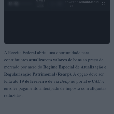
0:29 /
Ad
hub
Media
POWERED
1
/
4
3:55
BY
A Receita Federal abriu uma oportunidade para
atualizarem valores de bens
contribuintes
ao preço de
Regime Especial de Atualização e
mercado por meio do
Regularização Patrimonial (Rearp)
. A opção deve ser
19 de fevereiro de
e-CAC
feita até
via
Deap
no portal
, e
envolve pagamento antecipado de imposto com alíquotas
reduzidas.