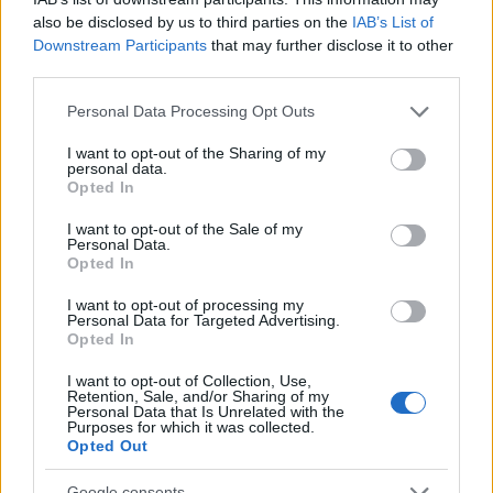
also be disclosed by us to third parties on the
IAB’s List of
Downstream Participants
that may further disclose it to other
third parties.
Please note that this website/app uses one or more Google
Personal Data Processing Opt Outs
services and may gather and store information including but
not limited to your visit or usage behaviour. You may click to
I want to opt-out of the Sharing of my
personal data.
grant or deny consent to Google and its third-party tags to
Opted In
use your data for below specified purposes in below Google
consent section.
I want to opt-out of the Sale of my
Personal Data.
Opted In
I want to opt-out of processing my
Personal Data for Targeted Advertising.
Opted In
I want to opt-out of Collection, Use,
Retention, Sale, and/or Sharing of my
Personal Data that Is Unrelated with the
Purposes for which it was collected.
Opted Out
Google consents