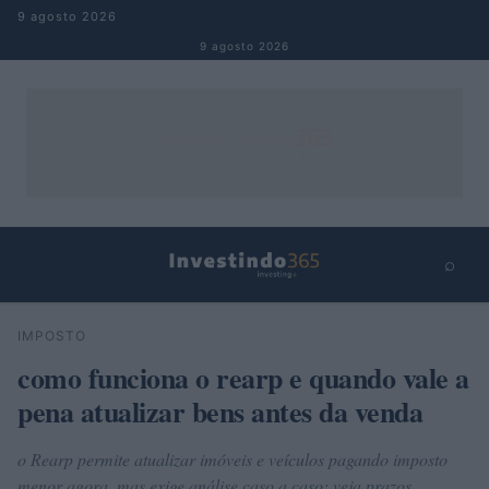
Pular para o conteúdo
9 agosto 2026
9 agosto 2026
⌕
×
⌕
IMPOSTO
Buscar
como funciona o rearp e quando vale a
pena atualizar bens antes da venda
o Rearp permite atualizar imóveis e veículos pagando imposto
menor agora, mas exige análise caso a caso: veja prazos,