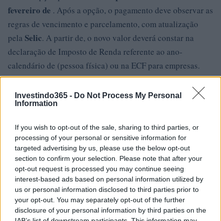
fevereiro de
. Após a opção, o pagamento deve observar as
regras de vencimento e parcelamento, com atualização
Selic
pela
. A partir de, o novo valor deverá constar na
declaração de Imposto de Renda referente ao ano-
calendário de (pessoa física) ou na ECF para empresas.
Recomenda-se buscar assessoria contábil ou jurídica para
Investindo365 -
Do Not Process My Personal
simular cenários e avaliar impactos patrimoniais e
Information
sucessórios antes de optar pelo regime. A decisão é
If you wish to opt-out of the sale, sharing to third parties, or
técnica e varia conforme o perfil do bem e os objetivos
processing of your personal or sensitive information for
fiscais do contribuinte.
targeted advertising by us, please use the below opt-out
section to confirm your selection. Please note that after your
opt-out request is processed you may continue seeing
interest-based ads based on personal information utilized by
AUTOR
us or personal information disclosed to third parties prior to
Staff
your opt-out. You may separately opt-out of the further
disclosure of your personal information by third parties on the
IAB’s list of downstream participants. This information may