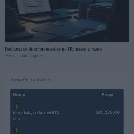
Declaração de criptomoedas no IR: passo a passo
Rafael Oliveira · 7 ago 2026
COTAÇÕES CRYPTO
Nome
Preço
$83,270.00
Kinza Babylon Staked BTC
(KBTC)