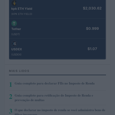
$2,030.62
kpk ETH Yield
(KPK ETH YIELD)
$0.999
Tether
(USDT)
$1.07
USDEX
(USDEX)
MAIS LIDOS
1
Guia completo para declarar FIIs no Imposto de Renda
2
Guia completo para retificação do Imposto de Renda e
prevenção de multas
3
O que declarar no imposto de renda se você administra bens de
filhos incapazes