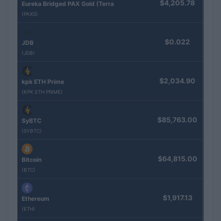
$4,205.78
Eureka Bridged PAX Gold (Terra
(PAXG)
$0.022
JDB
(JDB)
$2,034.90
kpk ETH Prime
(KPK ETH PRIME)
$85,763.00
SyBTC
(SYBTC)
$64,815.00
Bitcoin
(BTC)
$1,917.13
Ethereum
(ETH)