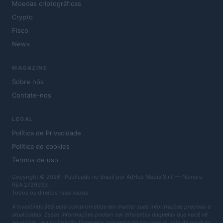
Moedas criptográficas
Crypto
Fisco
News
MAGAZINE
Sobre nós
Contate-nos
LEGAL
Política de Privacidade
Política de cookies
Termos de uso
Copyright © 2026 · Publicado no Brasil por AdHub Media S.r.l. — Número
REA 2729933
Todos os direitos reservados
A Investindo365 está comprometida em manter suas informações precisas e
atualizadas. Essas informações podem ser diferentes daquelas que você vê
ao visitar uma instituição financeira, provedor de serviços ou site de produto