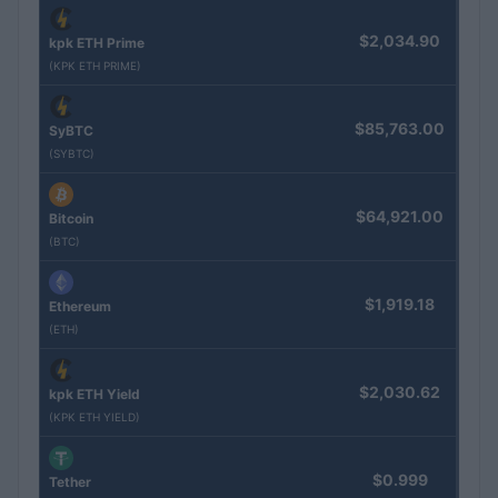
$2,034.90
kpk ETH Prime
(KPK ETH PRIME)
$85,763.00
SyBTC
(SYBTC)
$64,921.00
Bitcoin
(BTC)
$1,919.18
Ethereum
(ETH)
$2,030.62
kpk ETH Yield
(KPK ETH YIELD)
$0.999
Tether