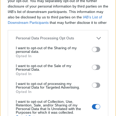
your opt-out. You may separately opt-out of the further
que as piscinas de mineração.
disclosure of your personal information by third parties on the
IAB’s list of downstream participants. This information may
Outra vantagem da mineração solo é que ela pode ser feita
also be disclosed by us to third parties on the
IAB’s List of
em seu PC.
Downstream Participants
that may further disclose it to other
third parties.
Monero Mining Pool
Please note that this website/app uses one or more Google
Personal Data Processing Opt Outs
services and may gather and store information including but
Uma piscina de mineração XMR compreende proprietários
not limited to your visit or usage behaviour. You may click to
I want to opt-out of the Sharing of my
de plataformas individuais que combinam a potência de
personal data.
grant or deny consent to Google and its third-party tags to
Opted In
suas plataformas para aumentar suas chances de encontrar
use your data for below specified purposes in below Google
consent section.
novos blocos no blockchain Monero. As recompensas do
I want to opt-out of the Sale of my
Personal Data.
bloco vão para aqueles que contribuíram com o poder de
Opted In
mineração para encontrar um bloco específico.
I want to opt-out of processing my
Personal Data for Targeted Advertising.
A maioria dos pools de mineração XRM cobra uma taxa
Opted In
entre 0% e 2%. Alguns pools de mineração Monero
I want to opt-out of Collection, Use,
Retention, Sale, and/or Sharing of my
populares são MineXMR, SupportXMR, Unipool e
Personal Data that Is Unrelated with the
Purposes for which it was collected.
XMRNanopool. Além de verificar as transações mais