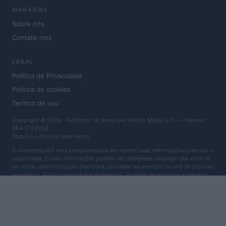
MAGAZINE
Sobre nós
Contate-nos
LEGAL
Política de Privacidade
Política de cookies
Termos de uso
Copyright © 2026 · Publicado no Brasil por AdHub Media S.r.l. — Número
REA 2729933
Todos os direitos reservados
A Investindo365 está comprometida em manter suas informações precisas e
atualizadas. Essas informações podem ser diferentes daquelas que você vê
ao visitar uma instituição financeira, provedor de serviços ou site de produto
específico. Todos os produtos financeiros, compra de produtos e serviços
são apresentados sem garantia. Ao avaliar as ofertas, consulte os termos e
condições da instituição financeira.