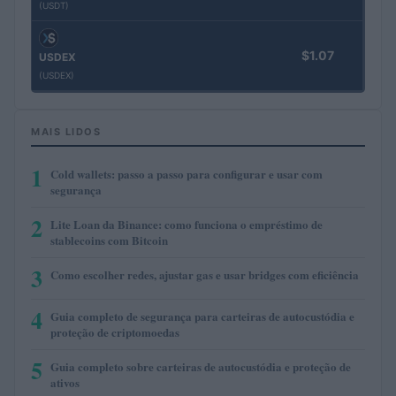
(USDT)
$1.07
USDEX
(USDEX)
MAIS LIDOS
1
Cold wallets: passo a passo para configurar e usar com
segurança
2
Lite Loan da Binance: como funciona o empréstimo de
stablecoins com Bitcoin
3
Como escolher redes, ajustar gas e usar bridges com eficiência
4
Guia completo de segurança para carteiras de autocustódia e
proteção de criptomoedas
5
Guia completo sobre carteiras de autocustódia e proteção de
ativos