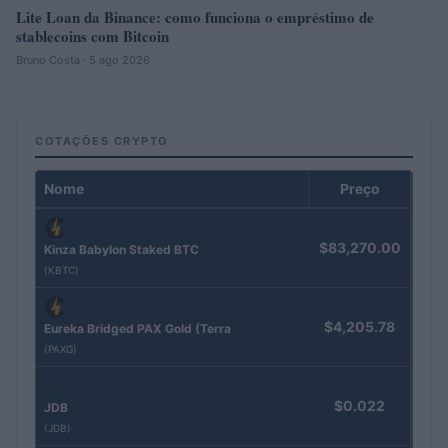
Lite Loan da Binance: como funciona o empréstimo de
stablecoins com Bitcoin
Bruno Costa · 5 ago 2026
COTAÇÕES CRYPTO
Nome
Preço
$83,270.00
Kinza Babylon Staked BTC
(KBTC)
$4,205.78
Eureka Bridged PAX Gold (Terra
(PAXG)
$0.022
JDB
(JDB)