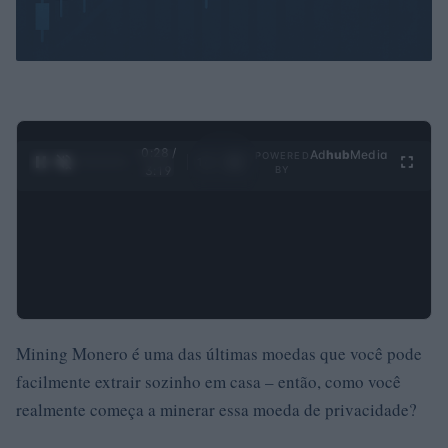
0:30 /
Ad
hub
Media
POWERED
1
/
4
3:19
BY
Mining Monero é uma das últimas moedas que você pode
facilmente extrair sozinho em casa – então, como você
realmente começa a minerar essa moeda de privacidade?