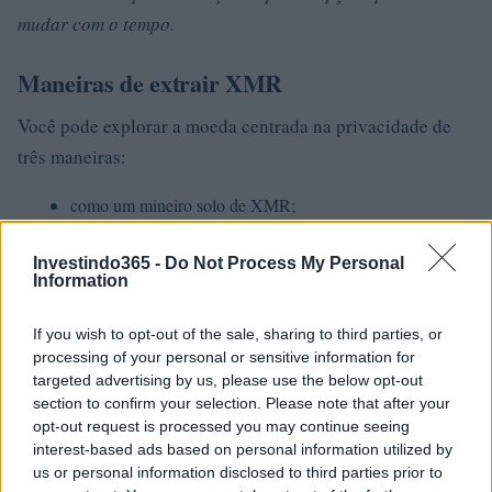
mudar com o tempo.
Maneiras de extrair XMR
Você pode explorar a moeda centrada na privacidade de
três maneiras:
como um mineiro solo de XMR;
aderir a uma piscina Monero;
usando os serviços de mineração em nuvem da Monero.
Investindo365 -
Do Not Process My Personal
Information
Solo Miner
If you wish to opt-out of the sale, sharing to third parties, or
Um mineiro solo é aquele que interage diretamente com o
processing of your personal or sensitive information for
blockchain. A única vantagem mais significativa de um
targeted advertising by us, please use the below opt-out
section to confirm your selection. Please note that after your
mineiro solo é que ele fica com todas as recompensas do
opt-out request is processed you may continue seeing
bloco. Infelizmente, os mineiros solitários podem não ser
interest-based ads based on personal information utilized by
capazes de ganhar recompensas com a mesma frequência
us or personal information disclosed to third parties prior to