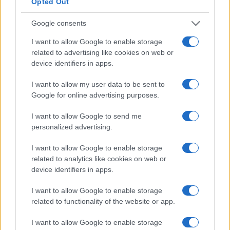
Opted Out
rápido do que ir sozinho, ingressar em um pool de
mineração XMR significa que as recompensas são em
Google consents
grande parte estáveis.
I want to allow Google to enable storage
related to advertising like cookies on web or
No entanto, usar uma piscina Monero significa que você é
device identifiers in apps.
responsável por manter o hardware, a conexão com a
I want to allow my user data to be sent to
Internet e pagar as contas de eletricidade. Observe que
Google for online advertising purposes.
escolher um pool de boa reputação é ideal porque, embora
I want to allow Google to send me
você possa fornecer seu poder de hash a um pool, um pool
personalized advertising.
de má reputação pode não conseguir manter sua conexão
com o blockchain Monero.
I want to allow Google to enable storage
related to analytics like cookies on web or
device identifiers in apps.
Monero Cloud Mining
A mineração em nuvem Monero é o ato de usar o poder da
I want to allow Google to enable storage
related to functionality of the website or app.
computação hospedada na nuvem para extrair XMR.
Freqüentemente, os provedores de serviços de mineração
I want to allow Google to enable storage