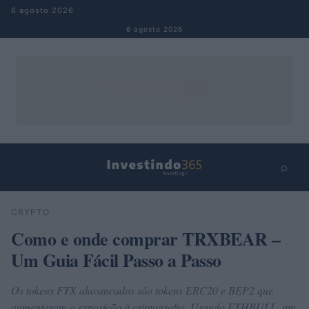
Pular para o conteúdo
6 agosto 2026
6 agosto 2026
⌕
×
⌕
CRYPTO
Buscar
Como e onde comprar TRXBEAR –
Um Guia Fácil Passo a Passo
Os tokens FTX alavancados são tokens ERC20 e BEP2 que
aumentaram a exposição à criptografia. Usando ETHBULL, um