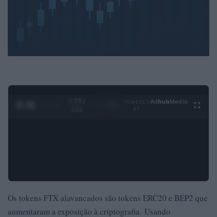
0:29 /
Ad
hub
Media
POWERED
1
/
4
3:55
BY
Os tokens FTX alavancados são tokens ERC20 e BEP2 que
aumentaram a exposição à criptografia. Usando