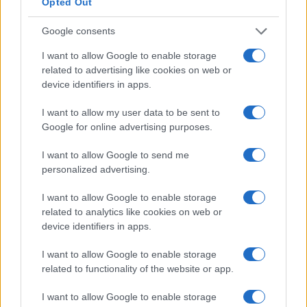
Opted Out
Gate.io
Google consents
Gate.io é uma bolsa de criptomoeda americana lançada em
I want to allow Google to enable storage
2017. A troca está disponível em inglês e chinês (o último
related to advertising like cookies on web or
sendo muito útil para investidores chineses). O principal
device identifiers in apps.
fator de venda da Gate.io é sua ampla seleção de pares de
I want to allow my user data to be sent to
negociação. Você pode encontrar a maioria das novas
Google for online advertising purposes.
altcoins aqui. Gate.io também demonstra um volume de
negociação impressionante. Quase todos os dias, é uma
I want to allow Google to send me
personalized advertising.
das 20 principais bolsas de valores com maior volume de
negócios. O volume de negociação é de aprox. US $ 100
I want to allow Google to enable storage
milhões por dia. Os 10 principais pares de negociação no
related to analytics like cookies on web or
device identifiers in apps.
Gate.io em termos de volume de negociação geralmente
têm USDT (Tether) como uma parte do par. Portanto, para
I want to allow Google to enable storage
resumir o que precede, o vasto número de pares de
related to functionality of the website or app.
negociação da Gate.io e a sua extraordinária liquidez são
I want to allow Google to enable storage