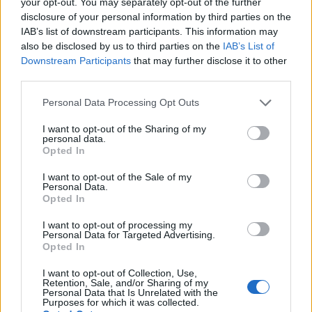
usuários. Isso garantirá que você poderá vender suas
your opt-out. You may separately opt-out of the further
disclosure of your personal information by third parties on the
moedas a qualquer momento e as taxas serão geralmente
IAB’s list of downstream participants. This information may
mais baixas. Sugere-se que você também se registre
also be disclosed by us to third parties on the
IAB’s List of
nessas bolsas, pois uma vez que o TRXBEAR seja listado
Downstream Participants
that may further disclose it to other
third parties.
lá, atrairá uma grande quantidade de volumes de
negociação dos usuários de lá, o que significa que você
Please note that this website/app uses one or more Google
Personal Data Processing Opt Outs
services and may gather and store information including but
terá grandes oportunidades de negociação!
not limited to your visit or usage behaviour. You may click to
I want to opt-out of the Sharing of my
personal data.
grant or deny consent to Google and its third-party tags to
Binance
Opted In
use your data for below specified purposes in below Google
consent section.
Binance é uma bolsa de criptomoeda popular que foi
I want to opt-out of the Sale of my
Personal Data.
iniciada na China, mas depois mudou sua sede para a Ilha
Opted In
de Malta, na UE, que aceita criptografia. Binance é
I want to opt-out of processing my
popular por seus serviços de troca de criptografia para
Personal Data for Targeted Advertising.
Opted In
criptografia. Binance explodiu em cena na mania de 2017
e desde então se tornou a maior troca de criptografia do
I want to opt-out of Collection, Use,
Retention, Sale, and/or Sharing of my
mundo.
Personal Data that Is Unrelated with the
Purposes for which it was collected.