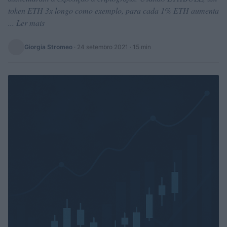
token ETH 3x longo como exemplo, para cada 1% ETH aumenta
... Ler mais
Giorgia Stromeo
·
24 setembro 2021
· 15 min