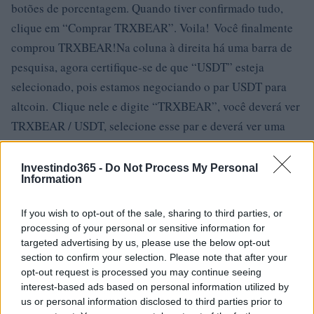
botões de porcentagem. Quando tiver confirmado tudo,
clique em “Comprar TRXBEAR”. Voila! Você finalmente
comprou TRXBEAR!Na coluna à direita há uma barra de
pesquisa, agora certifique-se de que “USDT” esteja
selecionado, pois estamos negociando o par USDT para
altcoin. Clique nele e digite “TRXBEAR”, você deverá ver
TRXBEAR / USDT, selecione esse par e deverá ver uma
tabela de preços de TRXBEAR / USDT no meio da
página.Volte para Poloniex e vá para
Investindo365 -
Do Not Process My Personal
Information
‘Exchange’. Estrondo! Que vista! As figuras que se
movem constantemente podem ser um pouco assustadoras,
If you wish to opt-out of the sale, sharing to third parties, or
mas relaxe, vamos colocar nossas cabeças em torno disso.
processing of your personal or sensitive information for
targeted advertising by us, please use the below opt-out
Além da (s) troca (s) acima, existem algumas trocas de
section to confirm your selection. Please note that after your
opt-out request is processed you may continue seeing
criptografia populares nas quais eles têm volumes
interest-based ads based on personal information utilized by
decentes de negociação diária e uma enorme base de
us or personal information disclosed to third parties prior to