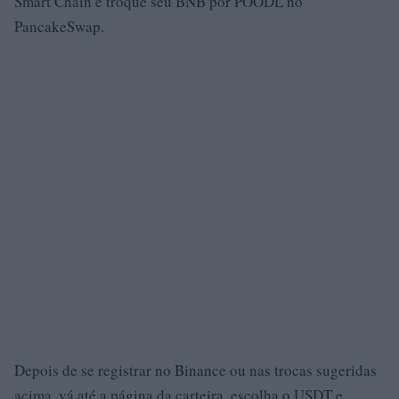
Smart Chain e troque seu BNB por POODL no
PancakeSwap.
Depois de se registrar no Binance ou nas trocas sugeridas
acima, vá até a página da carteira, escolha o USDT e