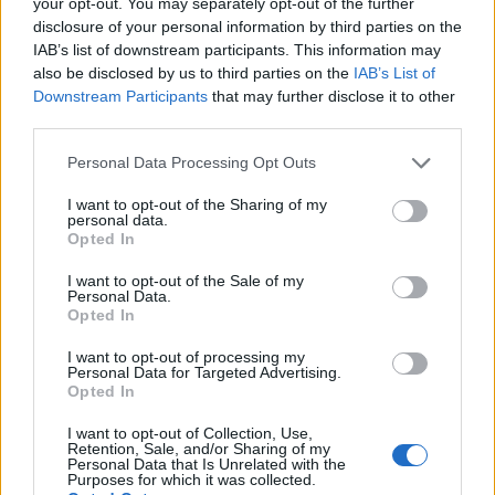
your opt-out. You may separately opt-out of the further
depois.Aí vem a etapa de geração de frase de backup, na
disclosure of your personal information by third parties on the
tela você verá uma lista de palavras aleatórias que
IAB’s list of downstream participants. This information may
also be disclosed by us to third parties on the
IAB’s List of
aparecem depois de clicar em “revelar palavras secretas”,
Downstream Participants
that may further disclose it to other
anote essas palavras em um pedaço de papel e nunca as
third parties.
salve online, em qualquer lugar. Para segurança extra,
Please note that this website/app uses one or more Google
Personal Data Processing Opt Outs
você pode até considerar comprar uma cápsula
services and may gather and store information including but
Cryptosteel da Ledger para armazenar suas frases com
not limited to your visit or usage behaviour. You may click to
I want to opt-out of the Sharing of my
personal data.
grant or deny consent to Google and its third-party tags to
segurança e fisicamente.Em seguida, escolha uma senha
Opted In
use your data for below specified purposes in below Google
segura para proteger sua carteira MetaMask, essa senha
consent section.
I want to opt-out of the Sale of my
Personal Data.
não é sua chave privada ou frases-semente, você só precisa
Opted In
dessa senha para acessar a extensão do Chrome.Prossiga
I want to opt-out of processing my
em “Começar” e clique em “criar uma carteira” na tela
Personal Data for Targeted Advertising.
seguinte, leia todas as instruções na tela seguinte e clique
Opted In
em “Concordo”
I want to opt-out of Collection, Use,
Retention, Sale, and/or Sharing of my
Personal Data that Is Unrelated with the
Volte para o PancakeSwap, selecione Troca> Troca na
Purposes for which it was collected.