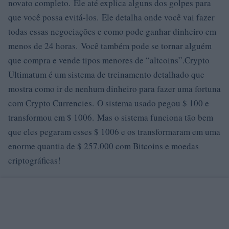
novato completo. Ele até explica alguns dos golpes para
que você possa evitá-los. Ele detalha onde você vai fazer
todas essas negociações e como pode ganhar dinheiro em
menos de 24 horas. Você também pode se tornar alguém
que compra e vende tipos menores de “altcoins”.Crypto
Ultimatum é um sistema de treinamento detalhado que
mostra como ir de nenhum dinheiro para fazer uma fortuna
com Crypto Currencies. O sistema usado pegou $ 100 e
transformou em $ 1006. Mas o sistema funciona tão bem
que eles pegaram esses $ 1006 e os transformaram em uma
enorme quantia de $ 257.000 com Bitcoins e moedas
criptográficas!
perguntas frequentes
Posso comprar POODL com dinheiro?
Existe alguma maneira rápida de comprar POODL na