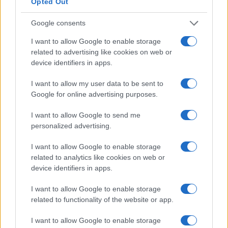
Opted Out
barra lateral esquerdaClique em enviar e siga as etapas de
verificação depois. Depois de sacar com sucesso o seu
Google consents
BNB, ele deve chegar em breve à sua carteira. Agora você
I want to allow Google to enable storage
está pronto para comprar POODL finalmente!Agora volte
related to advertising like cookies on web or
para Binance ou qualquer bolsa que você comprou BNB.
device identifiers in apps.
Vá para a carteira do BNB e selecione Retirar, no endereço
I want to allow my user data to be sent to
do destinatário, cole o seu próprio endereço da carteira e
Google for online advertising purposes.
certifique-se de que é o endereço correto, em seguida, na
I want to allow Google to send me
rede de transferência, certifique-se de ter selecionado
personalized advertising.
Binance Smart Chain (BSC) ou BEP20 (BSC)Se esta é a
primeira vez que você se conecta com a MetaMask, você
I want to allow Google to enable storage
related to analytics like cookies on web or
deve ser questionado imediatamente se deseja adicionar a
device identifiers in apps.
rede Binance Smart Chain à sua MetaMask, prossiga com
esta etapa, pois é muito importante que você certifique-se
I want to allow Google to enable storage
related to functionality of the website or app.
de enviar seu BNB através da rede certa. Depois de
adicionar a rede, mude para a rede no MetaMask e você
I want to allow Google to enable storage