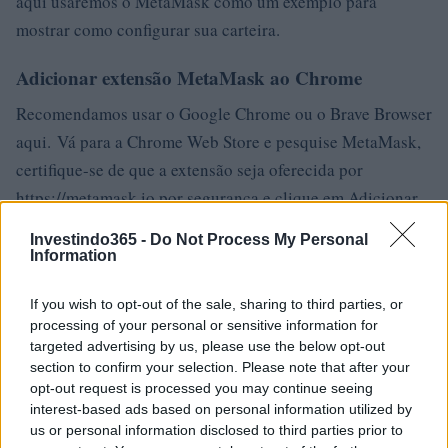
aqui usaremos o MetaMask como um exemplo para
mostrar como configurar sua carteira.
Adicionar extensão MetaMask ao Chrome
Recomendamos usar o Google Chrome ou o Brave Browser
aqui. Vá para a Chrome Web Store e pesquise MetaMask,
certifique-se de que a extensão seja oferecida por
https://metamask.io por segurança e clique em Adicionar
ao Chrome.
Investindo365 -
Do Not Process My Personal
Information
Depois de salvar suas frases-semente com segurança,
confirme na próxima tela, verificando-as. E pronto! Leia as
If you wish to opt-out of the sale, sharing to third parties, or
dicas mais uma vez para garantir que você está totalmente
processing of your personal or sensitive information for
targeted advertising by us, please use the below opt-out
ciente dos problemas de segurança e clique em OK, agora
section to confirm your selection. Please note that after your
sua carteira está pronta. Agora clique no ícone MetaMask
opt-out request is processed you may continue seeing
na barra de extensão do navegador e desbloqueie sua
interest-based ads based on personal information utilized by
us or personal information disclosed to third parties prior to
carteira com sua senha. Você deve ver seu saldo inicial