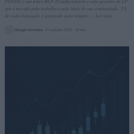
POODL é um token BEP-20 deflacionário e auto-gerador de LP
que é movido pelo trabalho e pela ideia de sua comunidade. 2%
de cada transação é queimado para sempre, ... Ler mais
Giorgia Stromeo
·
21 outubro 2021
· 18 min