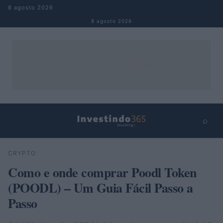
Pular para o conteúdo
8 agosto 2026
8 agosto 2026
⌕
×
⌕
CRYPTO
Buscar
Como e onde comprar Poodl Token
(POODL) – Um Guia Fácil Passo a
Passo