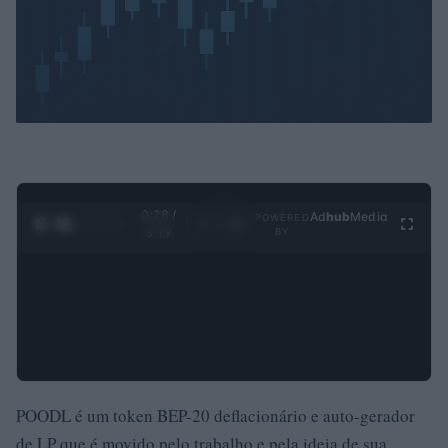
0:30 /
Ad
hub
Media
POWERED
1
/
4
3:19
BY
POODL é um token BEP-20 deflacionário e auto-gerador
de LP que é movido pelo trabalho e pela ideia de sua