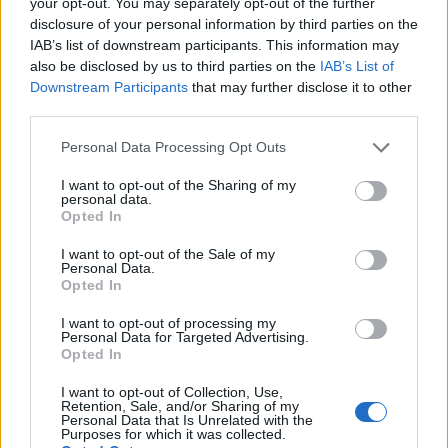
your opt-out. You may separately opt-out of the further
negociação da Gate.io e a sua extraordinária liquidez são
disclosure of your personal information by third parties on the
IAB’s list of downstream participants. This information may
aspectos muito impressionantes desta bolsa.
also be disclosed by us to third parties on the
IAB’s List of
Downstream Participants
that may further disclose it to other
Última etapa: Armazene XP com segurança
third parties.
em carteiras de hardware
Please note that this website/app uses one or more Google
Personal Data Processing Opt Outs
services and may gather and store information including but
Ledger Nano S
not limited to your visit or usage behaviour. You may click to
I want to opt-out of the Sharing of my
personal data.
grant or deny consent to Google and its third-party tags to
Opted In
Interface amigável e fácil de configurar
use your data for below specified purposes in below Google
Pode ser usado em desktops e laptops
consent section.
I want to opt-out of the Sale of my
Personal Data.
Leve e portátil
Opted In
Suporta a maioria dos blockchains e uma ampla variedade
de tokens (ERC-20 / BEP-20)
I want to opt-out of processing my
Personal Data for Targeted Advertising.
Vários idiomas disponíveis
Opted In
Construído por uma empresa bem estabelecida fundada
em 2014 com grande segurança de chip
I want to opt-out of Collection, Use,
Retention, Sale, and/or Sharing of my
Preço acessível
Personal Data that Is Unrelated with the
Purposes for which it was collected.