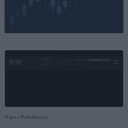
0:29 /
Ad
hub
Media
POWERED
1
/
4
3:55
BY
O que é PolkaFantasy