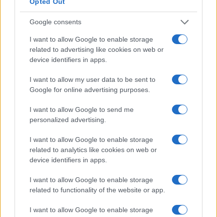
Opted Out
Ledger Nano X
Google consents
Chip de elemento seguro mais poderoso (ST33) do que
I want to allow Google to enable storage
Ledger Nano S
related to advertising like cookies on web or
Pode ser usado em desktop ou laptop, ou mesmo
device identifiers in apps.
smartphone e tablet através da integração Bluetooth
I want to allow my user data to be sent to
Leve e portátil com bateria recarregável embutida
Google for online advertising purposes.
Tela maior
Mais espaço de armazenamento do que Ledger Nano S
I want to allow Google to send me
Suporta a maioria dos blockchains e uma ampla variedade
personalized advertising.
de tokens (ERC-20 / BEP-20)
Vários idiomas disponíveis
I want to allow Google to enable storage
related to analytics like cookies on web or
Construído por uma empresa bem estabelecida fundada
device identifiers in apps.
em 2014 com grande segurança de chip
Preço acessível
I want to allow Google to enable storage
related to functionality of the website or app.
Se você está planejando manter (“hodl” como alguns
I want to allow Google to enable storage
podem dizer, basicamente escrever mal “manter” que se