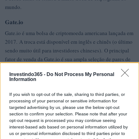
mundo.
Gate.io
Gate.io é uma bolsa de criptomoeda americana lançada em
2017. A troca está disponível em inglês e chinês (o último
sendo muito útil para investidores chineses). O principal
fator de venda da Gate.io é sua ampla seleção de pares de
negociação. Você pode encontrar a maioria das novas
Investindo365 -
Do Not Process My Personal
altcoins aqui. Gate.io também demonstra um volume de
Information
negociação impressionante. Quase todos os dias, é uma
das 20 principais bolsas de valores com maior volume de
If you wish to opt-out of the sale, sharing to third parties, or
processing of your personal or sensitive information for
negócios. O volume de negociação é de aprox. US $ 100
targeted advertising by us, please use the below opt-out
milhões por dia. Os 10 principais pares de negociação no
section to confirm your selection. Please note that after your
Gate.io em termos de volume de negociação geralmente
opt-out request is processed you may continue seeing
interest-based ads based on personal information utilized by
têm USDT (Tether) como uma parte do par. Portanto, para
us or personal information disclosed to third parties prior to
resumir o que precede, o vasto número de pares de