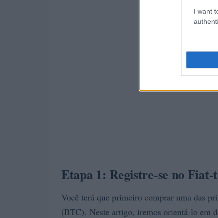
I want t
authenti
Etapa 1: Registre-se no Fiat
Você terá que primeiro comprar uma das prin
(BTC). Neste artigo, iremos orientá-lo em d