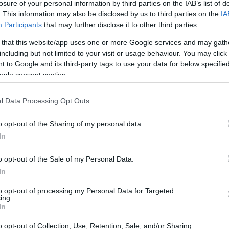
losure of your personal information by third parties on the IAB’s list of
. This information may also be disclosed by us to third parties on the
IA
deiramente HYPER-deflacionária focada em DeFi,
Participants
that may further disclose it to other third parties.
 that this website/app uses one or more Google services and may gath
including but not limited to your visit or usage behaviour. You may click 
 to Google and its third-party tags to use your data for below specifi
ogle consent section.
l Data Processing Opt Outs
o opt-out of the Sharing of my personal data.
In
o opt-out of the Sale of my Personal Data.
In
to opt-out of processing my Personal Data for Targeted
ing.
In
o opt-out of Collection, Use, Retention, Sale, and/or Sharing