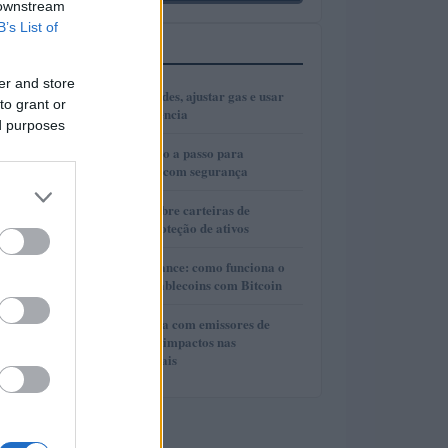
 downstream
B’s List of
MAIS LIDOS
er and store
1
Como escolher redes, ajustar gas e usar
to grant or
bridges com eficiência
ed purposes
2
Cold wallets: passo a passo para
configurar e usar com segurança
3
Guia completo sobre carteiras de
autocustódia e proteção de ativos
4
Lite Loan da Binance: como funciona o
empréstimo de stablecoins com Bitcoin
5
Cooperação direta com emissores de
stablecoins e seus impactos nas
investigações penais