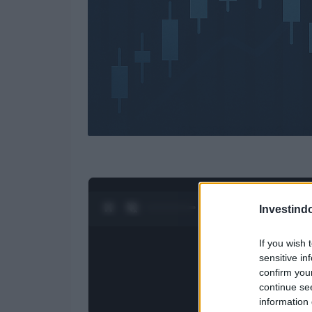
0:28 / 4:27
1
/
4
Investind
If you wish 
sensitive in
confirm you
continue se
information 