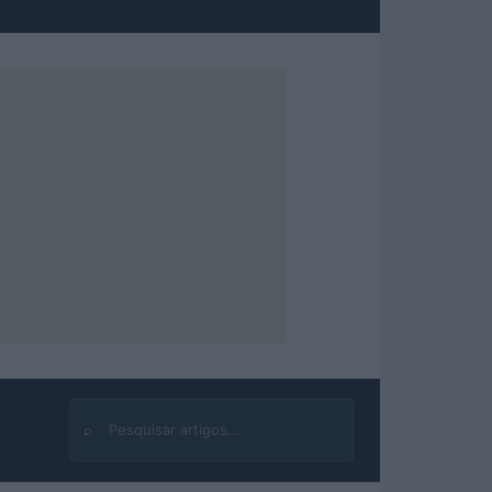
⌕
Buscar