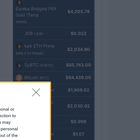
Eureka Bridged PAX
$4,205.78
Gold (Terra
(PAXG)
JDB
$0.022
(JDB)
kpk ETH Prime
$2,034.90
(KPK ETH PRIME)
SyBTC
$85,763.00
(SYBTC)
Bitcoin
$64,439.00
(BTC)
Ethereum
$1,908.62
(ETH)
kpk ETH Yield
$2,030.62
sonal or
(KPK ETH YIELD)
ection to
Tether
$0.999
ou may
(USDT)
 personal
USDEX
$1.07
(USDEX)
out of the