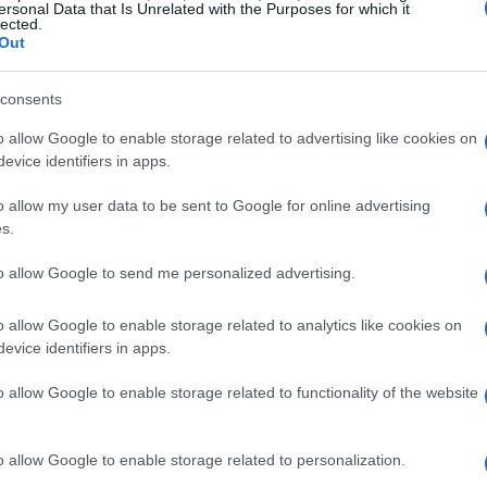
ersonal Data that Is Unrelated with the Purposes for which it
lected.
Out
tarão ainda mais a demanda e reduzirão o
r o crescimento em valor por meio de staking, reflexão
consents
o allow Google to enable storage related to advertising like cookies on
evice identifiers in apps.
ssificado em 3.095 no Coinmarketcap e recentemente
o allow my user data to be sent to Google for online advertising
e este artigo foi escrito.
s.
tografia, ao contrário de outras criptomoedas
to allow Google to send me personalized advertising.
amente com dinheiro de fiats. No entanto, você ainda
o allow Google to enable storage related to analytics like cookies on
do primeiro Bitcoin em qualquer troca de fiat-to-
evice identifiers in apps.
a que se oferece para negociar esta moeda. Neste guia
o allow Google to enable storage related to functionality of the website
etapas para comprar GOMA .
o allow Google to enable storage related to personalization.