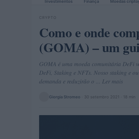
Investimentos
Finança
Moedas cripto
CRYPTO
Como e onde com
(GOMA) – um guia 
GOMA é uma moeda comunitária DeFi ve
DeFi, Staking e NFTs. Nosso staking e o
demanda e reduzirão o ... Ler mais
Giorgia Stromeo
·
30 setembro 2021
· 18 min