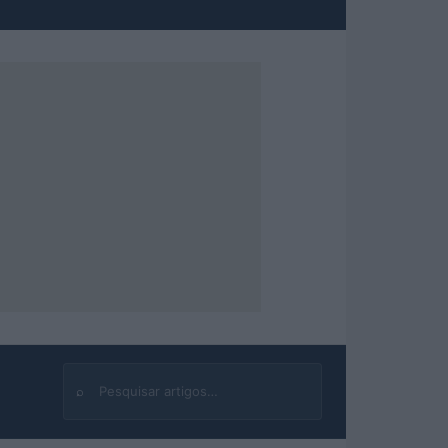
⌕
Buscar