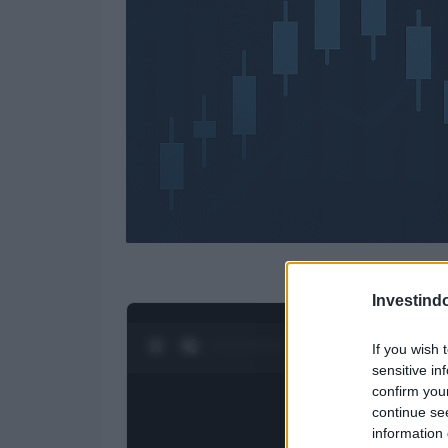
Investind
0:28 / 3:19
1
/
4
If you wish 
sensitive in
confirm you
continue se
information 