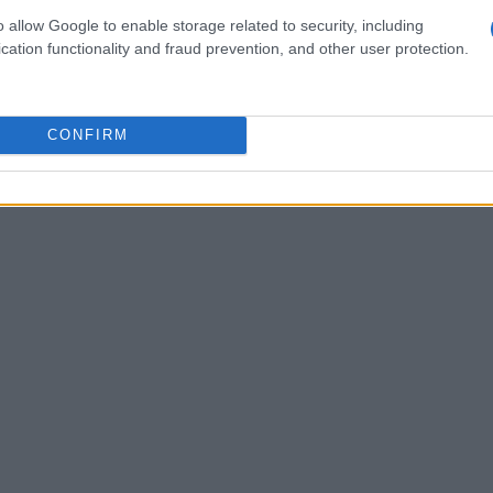
o allow Google to enable storage related to security, including
Ambas as bolsas têm suas próprias políticas de taxas
cation functionality and fraud prevention, and other user protection.
lhes. É recomendável que você experimente os dois e
CONFIRM