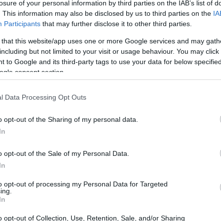
losure of your personal information by third parties on the IAB’s list of
. This information may also be disclosed by us to third parties on the
IA
Participants
that may further disclose it to other third parties.
 that this website/app uses one or more Google services and may gath
eira economia inteligente blockchain apoiada por
including but not limited to your visit or usage behaviour. You may click 
 to Google and its third-party tags to use your data for below specifi
ogle consent section.
l Data Processing Opt Outs
o opt-out of the Sharing of my personal data.
In
o opt-out of the Sale of my Personal Data.
In
to opt-out of processing my Personal Data for Targeted
ing.
In
o opt-out of Collection, Use, Retention, Sale, and/or Sharing