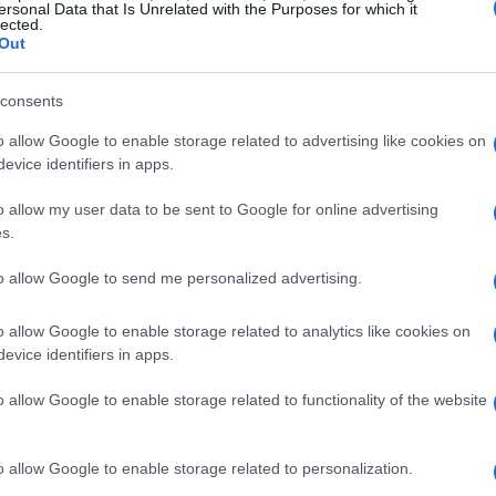
ersonal Data that Is Unrelated with the Purposes for which it
lected.
Out
consents
ificado em 1972 no Coinmarketcap e recentemente
o allow Google to enable storage related to advertising like cookies on
 este artigo foi escrito.
evice identifiers in apps.
tografia, ao contrário de outras criptomoedas
o allow my user data to be sent to Google for online advertising
s.
amente com dinheiro de fiats. No entanto, você ainda
ndo primeiro USDT em qualquer bolsa de fiat-to-
to allow Google to send me personalized advertising.
lsa que oferece a troca dessa moeda. Neste artigo de
o allow Google to enable storage related to analytics like cookies on
s para comprar ECO .
evice identifiers in apps.
-to-Crypto Exchange
o allow Google to enable storage related to functionality of the website
incipais criptomoedas, neste caso, USDT
o allow Google to enable storage related to personalization.
detalhes duas das trocas fiat-to-crypto mais