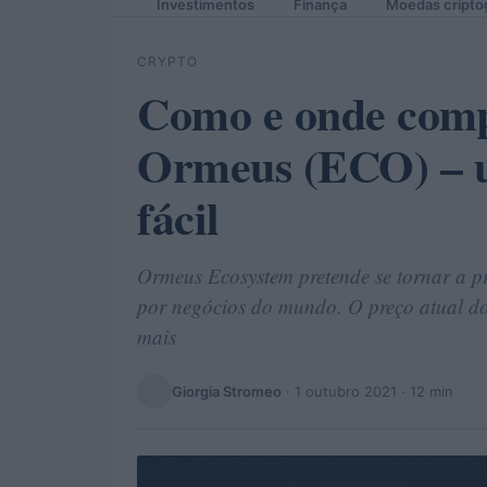
Investimentos
Finança
Moedas cripto
CRYPTO
Como e onde comp
Ormeus (ECO) – u
fácil
Ormeus Ecosystem pretende se tornar a p
por negócios do mundo. O preço atual do 
mais
Giorgia Stromeo
·
1 outubro 2021
· 12 min