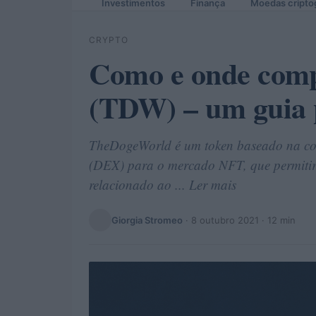
Investimentos
Finança
Moedas cripto
CRYPTO
Como e onde comp
(TDW) – um guia p
TheDogeWorld é um token baseado na co
(DEX) para o mercado NFT, que permitiri
relacionado ao ... Ler mais
Giorgia Stromeo
·
8 outubro 2021
· 12 min