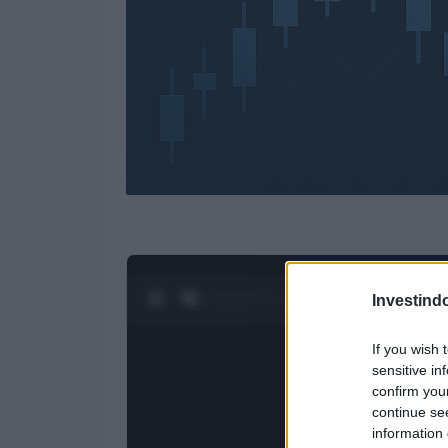
0:27 / 3:19
1
/
4
Investind
If you wish 
sensitive in
confirm you
continue se
information 