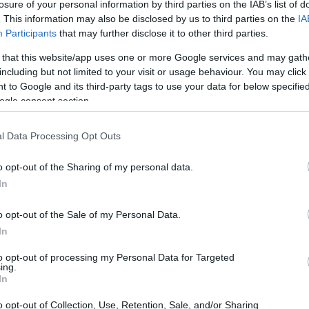
losure of your personal information by third parties on the IAB’s list of
. This information may also be disclosed by us to third parties on the
IA
idade com uma futura troca descentralizada (DEX)
Participants
that may further disclose it to other third parties.
sos membros criar e leiloar NFT relacionado ao Doge.
 that this website/app uses one or more Google services and may gath
including but not limited to your visit or usage behaviour. You may click 
 to Google and its third-party tags to use your data for below specifi
ogle consent section.
l Data Processing Opt Outs
o opt-out of the Sharing of my personal data.
In
o opt-out of the Sale of my Personal Data.
In
to opt-out of processing my Personal Data for Targeted
ing.
In
o opt-out of Collection, Use, Retention, Sale, and/or Sharing