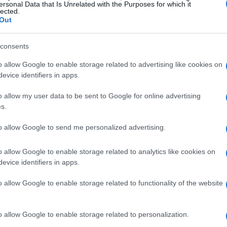
ersonal Data that Is Unrelated with the Purposes for which it
lected.
Out
a, centrado em torno da comunidade Doge, fornecendo
a seus membros.
consents
o allow Google to enable storage related to advertising like cookies on
nheiro (Dogecoin), virtude (caridade) e crescimento
evice identifiers in apps.
estaca sua paixão e compromisso com a comunidade
o allow my user data to be sent to Google for online advertising
s.
s aos detentores como Dogecoin, a cada vez mais
to allow Google to send me personalized advertising.
 valor de mercado atual de 7 e uma capitalização de
o allow Google to enable storage related to analytics like cookies on
80 bilhões, atraindo a atração de nomes como Elon
evice identifiers in apps.
o allow Google to enable storage related to functionality of the website
o allow Google to enable storage related to personalization.