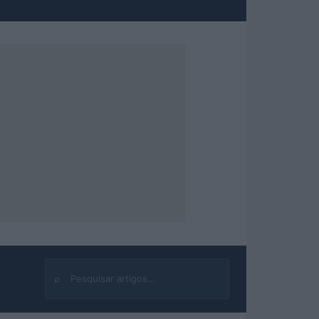
⌕
Buscar