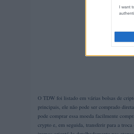
I want t
authenti
O TDW foi listado em várias bolsas de cript
principais, ele não pode ser comprado diret
pode comprar essa moeda facilmente compran
crypto e, em seguida, transferir para a troc
iremos orientá-lo detalhadamente nas etap