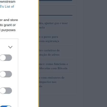
 downstream
B’s List of
MAIS LIDOS
er and store
1
Como escolher redes, ajustar gas e usar
to grant or
bridges com eficiência
ed purposes
2
Cold wallets: passo a passo para
configurar e usar com segurança
3
Guia completo sobre carteiras de
autocustódia e proteção de ativos
4
Lite Loan da Binance: como funciona o
empréstimo de stablecoins com Bitcoin
5
Cooperação direta com emissores de
stablecoins e seus impactos nas
investigações penais