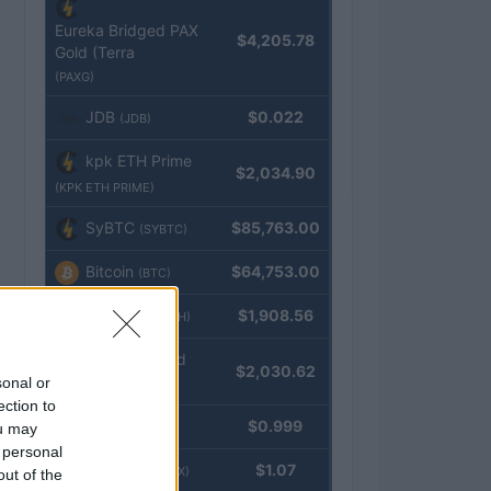
Eureka Bridged PAX
$4,205.78
Gold (Terra
(PAXG)
JDB
$0.022
(JDB)
kpk ETH Prime
$2,034.90
(KPK ETH PRIME)
SyBTC
$85,763.00
(SYBTC)
Bitcoin
$64,753.00
(BTC)
Ethereum
$1,908.56
(ETH)
kpk ETH Yield
$2,030.62
sonal or
(KPK ETH YIELD)
ection to
Tether
$0.999
ou may
(USDT)
 personal
USDEX
$1.07
(USDEX)
out of the