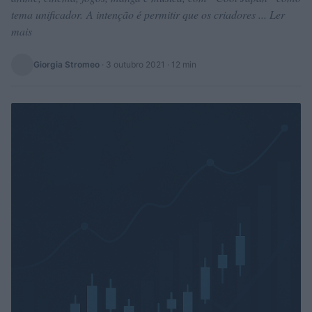
tema unificador. A intenção é permitir que os criadores ... Ler
mais
Giorgia Stromeo
·
3 outubro 2021
· 12 min