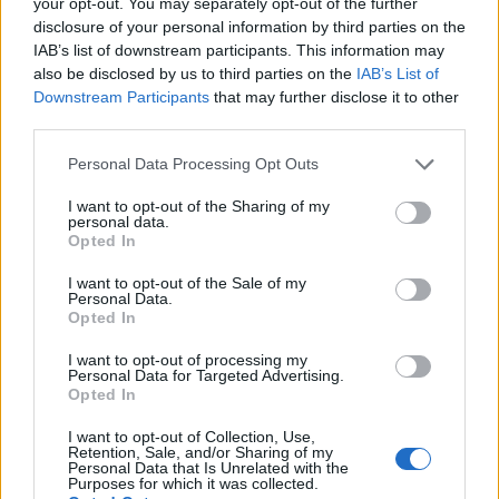
your opt-out. You may separately opt-out of the further
disclosure of your personal information by third parties on the
Outras ferramentas úteis para negociar MIN
IAB’s list of downstream participants. This information may
also be disclosed by us to third parties on the
IAB’s List of
Conexão segura criptografada
Downstream Participants
that may further disclose it to other
third parties.
NordVPN
Please note that this website/app uses one or more Google
Personal Data Processing Opt Outs
services and may gather and store information including but
SurfsharkDevido à própria natureza da criptomoeda –
not limited to your visit or usage behaviour. You may click to
I want to opt-out of the Sharing of my
personal data.
grant or deny consent to Google and its third-party tags to
descentralizada, isso significa que os usuários são 100%
Opted In
use your data for below specified purposes in below Google
responsáveis ​​por manusear seus ativos com
consent section.
I want to opt-out of the Sale of my
segurança. Embora o uso da carteira de hardware permita
Personal Data.
Opted In
que você armazene seus criptografados em um local
seguro, o uso de uma conexão VPN criptografada
I want to opt-out of processing my
Personal Data for Targeted Advertising.
enquanto você negocia torna mais difícil para os hackers
Opted In
interceptar ou espionar suas informações
I want to opt-out of Collection, Use,
confidenciais. Especialmente quando você está
Retention, Sale, and/or Sharing of my
Personal Data that Is Unrelated with the
negociando em trânsito ou em uma conexão Wifi
Purposes for which it was collected.