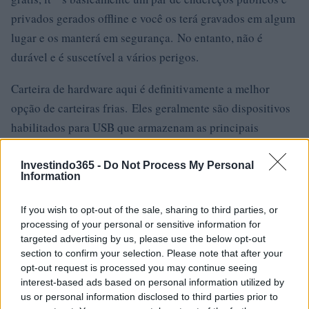
privados gerados offline e você os terá gravados em algum
lugar e os manterá em segurança. No entanto, não é
durável e é suscetível a vários perigos.
Carteira de hardware aqui é definitivamente a melhor
opção de carteiras frias. Eles geralmente são dispositivos
habilitados para USB que armazenam as principais
informações de sua carteira de uma forma mais
durável. Eles são construídos com segurança de nível
Investindo365 -
Do Not Process My Personal
Information
militar e seu firmware é mantido constantemente por seus
fabricantes e, portanto, extremamente seguro. Ledger
If you wish to opt-out of the sale, sharing to third parties, or
Nano S e Ledger Nano X e são as opções mais populares
processing of your personal or sensitive information for
targeted advertising by us, please use the below opt-out
nesta categoria, essas carteiras custam cerca de US $ 50 a
section to confirm your selection. Please note that after your
US $ 100, dependendo dos recursos que oferecem. Se você
opt-out request is processed you may continue seeing
está segurando seus ativos, essas carteiras são um bom
interest-based ads based on personal information utilized by
us or personal information disclosed to third parties prior to
investimento em nossa opinião.