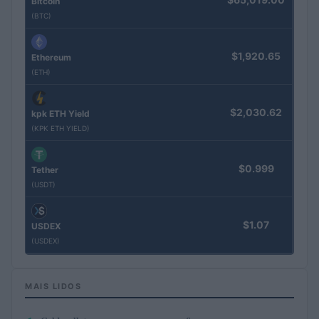
Bitcoin
(BTC)
$1,920.65
Ethereum
(ETH)
$2,030.62
kpk ETH Yield
(KPK ETH YIELD)
$0.999
Tether
(USDT)
$1.07
USDEX
(USDEX)
MAIS LIDOS