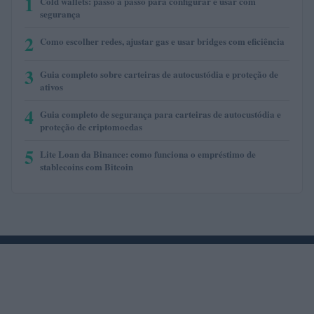
1
Cold wallets: passo a passo para configurar e usar com
segurança
2
Como escolher redes, ajustar gas e usar bridges com eficiência
3
Guia completo sobre carteiras de autocustódia e proteção de
ativos
4
Guia completo de segurança para carteiras de autocustódia e
proteção de criptomoedas
5
Lite Loan da Binance: como funciona o empréstimo de
stablecoins com Bitcoin
O novo portal para o mundo das finanças. Insights,