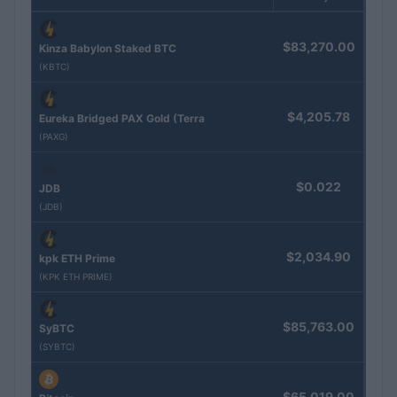
$83,270.00
Kinza Babylon Staked BTC
(KBTC)
$4,205.78
Eureka Bridged PAX Gold (Terra
(PAXG)
$0.022
JDB
(JDB)
$2,034.90
kpk ETH Prime
(KPK ETH PRIME)
$85,763.00
SyBTC
(SYBTC)
$65,019.00