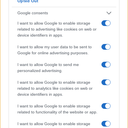
Opted Out
pública. NordVPN é um dos serviços VPN mais bem pagos
(nota: nunca use nenhum serviço VPN gratuito, pois eles
Google consents
podem farejar seus dados em troca do serviço gratuito) e
I want to allow Google to enable storage
existe há quase uma década. Ele oferece conexão
related to advertising like cookies on web or
criptografada de nível militar e você também pode optar
device identifiers in apps.
por bloquear sites e anúncios maliciosos com seu recurso
I want to allow my user data to be sent to
CyberSec. Você pode escolher se conectar a mais de 5.000
Google for online advertising purposes.
servidores em mais de 60 países com base em sua
I want to allow Google to send me
localização atual, o que garante que você sempre tenha
personalized advertising.
uma conexão tranquila e segura onde quer que esteja. Não
I want to allow Google to enable storage
há largura de banda ou limite de dados, o que significa que
related to analytics like cookies on web or
você também pode usar o serviço em suas rotinas diárias,
device identifiers in apps.
como streaming de vídeos ou download de arquivos
I want to allow Google to enable storage
grandes. Além disso, está entre os serviços VPN mais
related to functionality of the website or app.
baratos que existem (apenas US $ 3,49 por mês).
I want to allow Google to enable storage