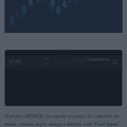
0:30 /
Ad
hub
Media
POWERED
1
/
4
4:27
BY
O projeto MINDOL visa apoiar a criação de conteúdo em
anime, cinema, jogos, manga e música, com “Cool Japan”