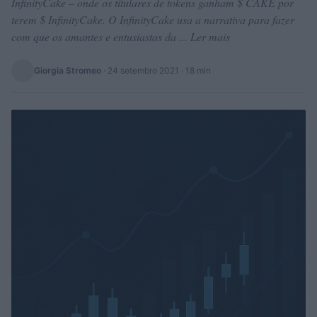
InfinityCake – onde os titulares de tokens ganham $ CAKE por
terem $ InfinityCake. O InfinityCake usa a narrativa para fazer
com que os amantes e entusiastas da ... Ler mais
Giorgia Stromeo
·
24 setembro 2021
· 18 min