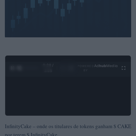
0:29 /
Ad
hub
Media
POWERED
1
/
4
3:55
BY
InfinityCake – onde os titulares de tokens ganham $ CAKE
por terem $ InfinityCake.