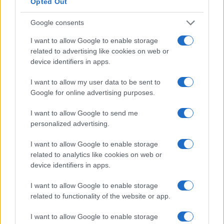
Opted Out
Depois de salvar suas frases-semente com segurança,
Google consents
confirme na próxima tela, verificando-as. E pronto! Leia as
I want to allow Google to enable storage
dicas mais uma vez para garantir que você esteja
related to advertising like cookies on web or
device identifiers in apps.
totalmente ciente dos problemas de segurança e clique em
tudo concluído, agora sua carteira está pronta. Agora
I want to allow my user data to be sent to
clique no ícone MetaMask na barra de extensão do
Google for online advertising purposes.
navegador e desbloqueie sua carteira com sua senha. Você
I want to allow Google to send me
deve ver seu saldo inicial depois.Aí vem a etapa de
personalized advertising.
geração de frase de backup, na tela você verá uma lista de
I want to allow Google to enable storage
palavras aleatórias que aparecem depois de clicar em
related to analytics like cookies on web or
“revelar palavras secretas”, anote essas palavras em um
device identifiers in apps.
pedaço de papel e nunca as salve online, em qualquer
I want to allow Google to enable storage
lugar. Para segurança extra, você pode até considerar
related to functionality of the website or app.
comprar uma cápsula Cryptosteel da Ledger para
armazenar suas frases com segurança e fisicamente.Em
I want to allow Google to enable storage