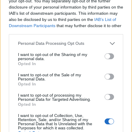
your opt-out. You may separately opt-out of the further
Suporta a maioria dos blockchains e uma ampla variedade
disclosure of your personal information by third parties on the
IAB’s list of downstream participants. This information may
de tokens (ERC-20 / BEP-20)
also be disclosed by us to third parties on the
IAB’s List of
Vários idiomas disponíveis
Downstream Participants
that may further disclose it to other
Construído por uma empresa bem estabelecida fundada
third parties.
em 2014 com grande segurança de chip
Preço acessível
Please note that this website/app uses one or more Google
Personal Data Processing Opt Outs
services and may gather and store information including but
not limited to your visit or usage behaviour. You may click to
I want to opt-out of the Sharing of my
Alternativamente, você pode criar sua própria carteira,
personal data.
grant or deny consent to Google and its third-party tags to
Opted In
aqui usaremos o MetaMask como um exemplo para
use your data for below specified purposes in below Google
mostrar como configurar sua carteira.
consent section.
I want to opt-out of the Sale of my
Personal Data.
Opted In
Adicionar extensão MetaMask ao Chrome
I want to opt-out of processing my
Recomendamos usar o Google Chrome ou o Brave Browser
Personal Data for Targeted Advertising.
Opted In
aqui. Vá para a Chrome Web Store e pesquise MetaMask,
certifique-se de que a extensão seja oferecida por
I want to opt-out of Collection, Use,
Retention, Sale, and/or Sharing of my
https://metamask.io por segurança e clique em Adicionar
Personal Data that Is Unrelated with the
Purposes for which it was collected.
ao Chrome.