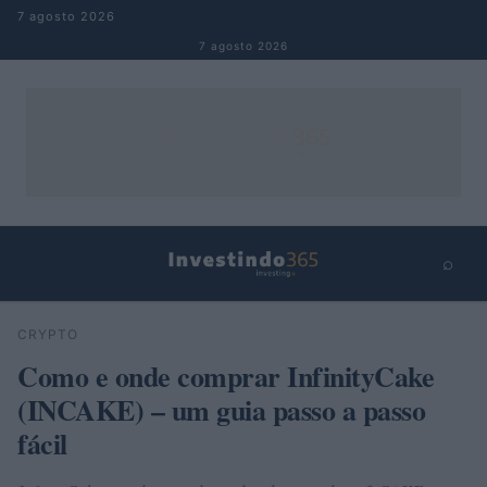
Pular para o conteúdo
7 agosto 2026
7 agosto 2026
⌕
×
⌕
CRYPTO
Buscar
Como e onde comprar InfinityCake
(INCAKE) – um guia passo a passo
fácil