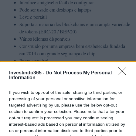
Interface amigável e fácil de configurar
Pode ser usado em desktops e laptops
Leve e portátil
Suporta a maioria dos blockchains e uma ampla variedade
de tokens (ERC-20 / BEP-20)
Vários idiomas disponíveis
Construído por uma empresa bem estabelecida fundada
em 2014 com grande segurança de chip
Preço acessível
Investindo365 -
Do Not Process My Personal
Ledger Nano X
Information
Chip de elemento seguro mais poderoso (ST33) do que
If you wish to opt-out of the sale, sharing to third parties, or
processing of your personal or sensitive information for
Ledger Nano S
targeted advertising by us, please use the below opt-out
Pode ser usado em desktop ou laptop, ou mesmo
section to confirm your selection. Please note that after your
smartphone e tablet através da integração Bluetooth
opt-out request is processed you may continue seeing
Leve e portátil com bateria recarregável embutida
interest-based ads based on personal information utilized by
Tela maior
us or personal information disclosed to third parties prior to
Mais espaço de armazenamento do que Ledger Nano S