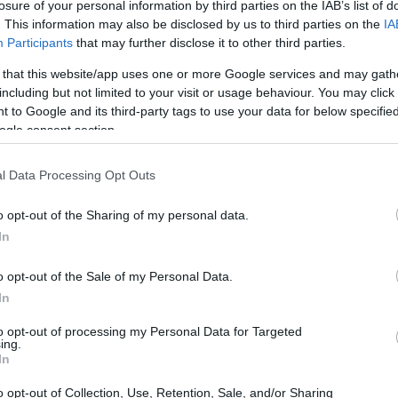
losure of your personal information by third parties on the IAB’s list of
. This information may also be disclosed by us to third parties on the
IA
 físicos e comunidades na cadeia, lançou com sucesso
Participants
that may further disclose it to other third parties.
da e ruma para sua primeira listagem pública – com
 that this website/app uses one or more Google services and may gath
nciamento inicial e vendas privadas.
including but not limited to your visit or usage behaviour. You may click 
 to Google and its third-party tags to use your data for below specifi
ogle consent section.
l Data Processing Opt Outs
o opt-out of the Sharing of my personal data.
In
o opt-out of the Sale of my Personal Data.
In
to opt-out of processing my Personal Data for Targeted
ing.
In
o opt-out of Collection, Use, Retention, Sale, and/or Sharing