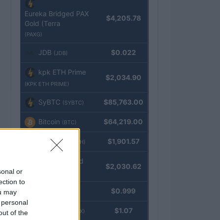
Eureka Bridged PAX
$4,205.78
Gold (Terra
(PAXG)
JDB
$0.022
(JDB)
kpk ETH Prime
$2,034.90
(KPK ETH PRIME)
SyBTC
$85,763.00
(SYBTC)
Bitcoin
$64,219.00
(BTC)
Ethereum
$1,901.57
(ETH)
kpk ETH Yield
$2,030.62
sonal or
(KPK ETH YIELD)
ection to
Tether
$0.999
ou may
(USDT)
 personal
USDEX
$1.07
(USDEX)
out of the