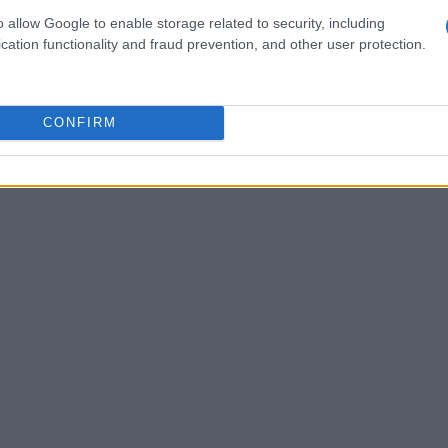
ece a troca dessa moeda. Neste artigo de guia,
o allow Google to enable storage related to security, including
a comprar EKTA .
cation functionality and fraud prevention, and other user protection.
CONFIRM