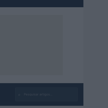
⌕
Buscar