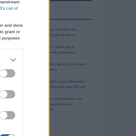
 downstream
B’s List of
MAIS LIDOS
er and store
1
Guia completo sobre carteiras de
to grant or
autocustódia e proteção de ativos
ed purposes
2
Cold wallets: passo a passo para
configurar e usar com segurança
3
Como escolher redes, ajustar gas e usar
bridges com eficiência
4
Lite Loan da Binance: como funciona o
empréstimo de stablecoins com Bitcoin
5
Cooperação direta com emissores de
stablecoins e seus impactos nas
investigações penais