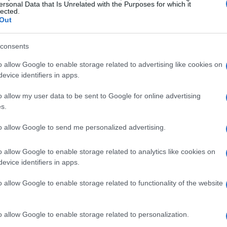
ersonal Data that Is Unrelated with the Purposes for which it
lected.
Out
ropósito unindo o mundo físico ao mundo digital. Por
consents
, a Ekta integra negócios tradicionais com tecnologias
o allow Google to enable storage related to advertising like cookies on
econômicas para as pessoas comuns. Com recursos na
evice identifiers in apps.
autodesenvolvido, DEX e uma plataforma de crédito
o allow my user data to be sent to Google for online advertising
rreiras que impedem as pessoas comuns de acessar
s.
to allow Google to send me personalized advertising.
tá classificado em 3455 no Coinmarketcap e
o allow Google to enable storage related to analytics like cookies on
mento em que este artigo foi escrito.
evice identifiers in apps.
o allow Google to enable storage related to functionality of the website
ptografia, ao contrário de outras criptomoedas
te com dinheiro de fiats. No entanto, você ainda pode
o allow Google to enable storage related to personalization.
rimeiro USDT em qualquer troca de fiat-to-crypto e,