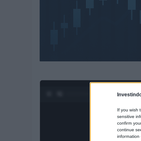
0:28 / 3:19
1
/
4
Investind
If you wish 
sensitive in
confirm you
continue se
information 