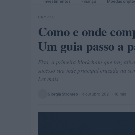
Investimentos
Finança
Moedas cripto
CRYPTO
Como e onde com
Um guia passo a pa
Ekta, a primeira blockchain que traz ativ
sucesso sua rede principal cruzada na se
Ler mais
Giorgia Stromeo
·
4 outubro 2021
· 18 min