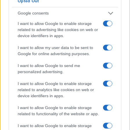
Opted Out
Pode ser usado em desktops e laptops
Leve e portátil
Google consents
Suporta a maioria dos blockchains e uma ampla variedade
I want to allow Google to enable storage
de tokens (ERC-20 / BEP-20)
related to advertising like cookies on web or
Vários idiomas disponíveis
device identifiers in apps.
Construído por uma empresa bem estabelecida fundada
em 2014 com grande segurança de chip
I want to allow my user data to be sent to
Google for online advertising purposes.
Preço acessível
I want to allow Google to send me
Ledger Nano X
personalized advertising.
I want to allow Google to enable storage
Chip de elemento seguro mais poderoso (ST33) do que
related to analytics like cookies on web or
Ledger Nano S
device identifiers in apps.
Pode ser usado em desktop ou laptop, ou mesmo
smartphone e tablet através da integração Bluetooth
I want to allow Google to enable storage
Leve e portátil com bateria recarregável embutida
related to functionality of the website or app.
Tela maior
I want to allow Google to enable storage
Mais espaço de armazenamento do que Ledger Nano S