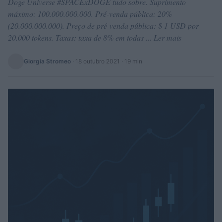
Doge Universe #SPACExDOGE tudo sobre. Suprimento
máximo: 100.000.000.000. Pré-venda pública: 20%
(20.000.000.000). Preço de pré-venda pública: $ 1 USD por
20.000 tokens. Taxas: taxa de 8% em todas ... Ler mais
Giorgia Stromeo
·
18 outubro 2021
· 19 min