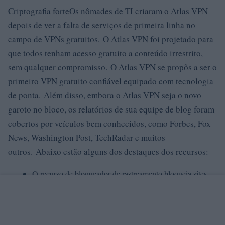
Criptografia forteOs nômades de TI criaram o Atlas VPN
depois de ver a falta de serviços de primeira linha no
campo de VPNs gratuitos. O Atlas VPN foi projetado para
que todos tenham acesso gratuito a conteúdo irrestrito,
sem qualquer compromisso. O Atlas VPN se propôs a ser o
primeiro VPN gratuito confiável equipado com tecnologia
de ponta. Além disso, embora o Atlas VPN seja o novo
garoto no bloco, os relatórios de sua equipe de blog foram
cobertos por veículos bem conhecidos, como Forbes, Fox
News, Washington Post, TechRadar e muitos
outros. Abaixo estão alguns dos destaques dos recursos:
O recurso de bloqueador de rastreamento bloqueia sites
perigosos, impede que cookies de terceiros rastreiem seus
hábitos de navegação e evita a publicidade
comportamental.
O Data Breach Monitor descobre se seus dados pessoais