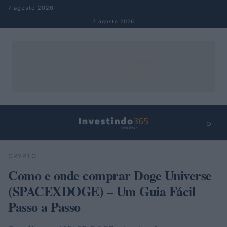
Pular para o conteúdo
7 agosto 2026
7 agosto 2026
⌕
×
⌕
CRYPTO
Buscar
Como e onde comprar Doge Universe
(SPACEXDOGE) – Um Guia Fácil
Passo a Passo