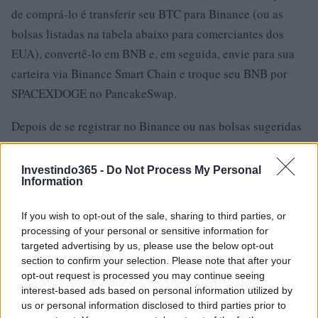
de comprá-lo é transferir seu BTC para Binance (ou as
bolsas listadas na tabela abaixo para comerciantes dos
EUA), convertê-lo em BNB e, em seguida, envie para sua
carteira via Binance Smart Chain e troque seu BNB por
SPACEXDOGE no PancakeSwap.
Depois de se registrar no Binance ou nas bolsas sugeridas
acima, vá até a página da carteira, escolha o BTC e clique
em depósito. Copie o endereço BTC e volte para a
Investindo365 -
Do Not Process My Personal
Information
Coinbase, retire seu BTC para este endereço e espere que
ele chegue, isso deve levar cerca de 15-30 minutos
If you wish to opt-out of the sale, sharing to third parties, or
dependendo do uso da rede BTC. Assim que chegar,
processing of your personal or sensitive information for
troque seu BTC por Binance Coin (BNB).
targeted advertising by us, please use the below opt-out
section to confirm your selection. Please note that after your
opt-out request is processed you may continue seeing
Transfira o BNB para sua carteira
interest-based ads based on personal information utilized by
Aí vem a parte mais complicada do processo, agora você
us or personal information disclosed to third parties prior to