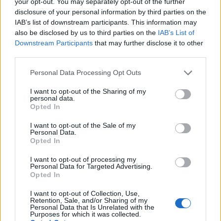
your opt-out. You may separately opt-out of the further
precisa criar sua própria carteira para armazenar BNB e
disclosure of your personal information by third parties on the
SPACEXDOGE, existem várias opções para criar sua
IAB’s list of downstream participants. This information may
própria carteira, a melhor opção é usar uma carteira de
also be disclosed by us to third parties on the
IAB’s List of
Downstream Participants
that may further disclose it to other
hardware, como Ledger Nano S ou Ledger Nano X. Eles
third parties.
são hardware seguro que fornece várias camadas de
Please note that this website/app uses one or more Google
segurança para proteger seus ativos, você só precisa
Personal Data Processing Opt Outs
services and may gather and store information including but
armazenar as frases-semente em um local seguro e nunca
not limited to your visit or usage behaviour. You may click to
I want to opt-out of the Sharing of my
personal data.
colocá-lo online (ou seja, NÃO carregue as frases-semente
grant or deny consent to Google and its third-party tags to
Opted In
use your data for below specified purposes in below Google
em nenhum serviço / armazenamento em nuvem / email, e
consent section.
I want to opt-out of the Sale of my
também não tire foto). Se você está planejando
Personal Data.
Opted In
permanecer na cena da criptografia por um tempo, é
altamente recomendável que você obtenha uma carteira de
I want to opt-out of processing my
Personal Data for Targeted Advertising.
hardware.
Opted In
Ledger Nano S
I want to opt-out of Collection, Use,
Retention, Sale, and/or Sharing of my
Personal Data that Is Unrelated with the
Purposes for which it was collected.
Interface amigável e fácil de configurar