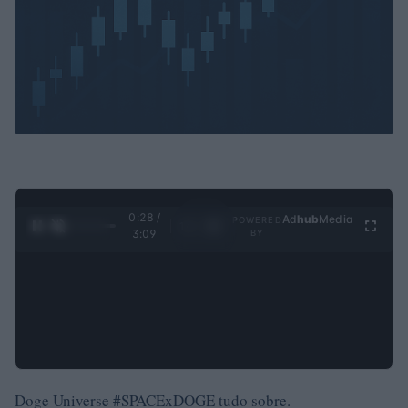
0:29 /
Ad
hub
Media
POWERED
1
/
4
3:09
BY
Doge Universe #SPACExDOGE tudo sobre.