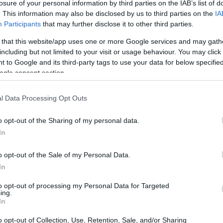
losure of your personal information by third parties on the IAB’s list of
. This information may also be disclosed by us to third parties on the
IA
rios níveis voltado para a comunidade com foco em
Participants
that may further disclose it to other third parties.
gráfico.
 that this website/app uses one or more Google services and may gath
including but not limited to your visit or usage behaviour. You may click 
 to Google and its third-party tags to use your data for below specifi
ogle consent section.
l Data Processing Opt Outs
o opt-out of the Sharing of my personal data.
In
o opt-out of the Sale of my Personal Data.
In
to opt-out of processing my Personal Data for Targeted
ing.
In
o opt-out of Collection, Use, Retention, Sale, and/or Sharing