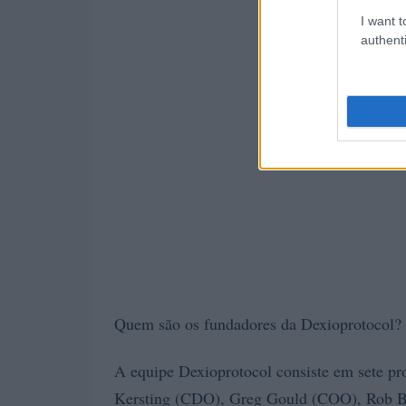
I want t
authenti
Quem são os fundadores da Dexioprotocol?
A equipe Dexioprotocol consiste em sete p
Kersting (CDO), Greg Gould (COO), Rob 