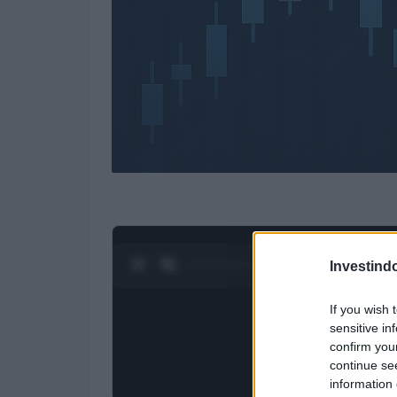
0:27 / 3:19
1
/
4
Investind
If you wish 
sensitive in
confirm you
continue se
information 