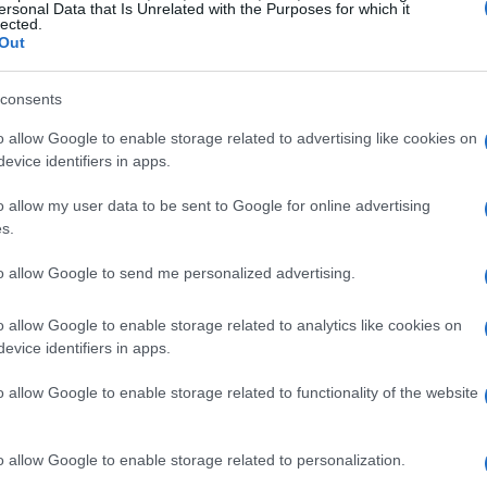
ersonal Data that Is Unrelated with the Purposes for which it
lected.
Out
o de 2021. O projeto foi então listado no
e, no terceiro trimestre de 2021, o DEXI Wallet foi
consents
o allow Google to enable storage related to advertising like cookies on
evice identifiers in apps.
 roteiro de Dexioprotocol no site da empresa . A
o allow my user data to be sent to Google for online advertising
G, DEXI Hunter AR App, rede Smart DEXIO e
s.
to allow Google to send me personalized advertising.
 histórico de desenvolvimento de aplicativos e
o allow Google to enable storage related to analytics like cookies on
reas que a equipe se esforça para reunir no espaço do
evice identifiers in apps.
 é despertar o máximo interesse do público no mercado
o allow Google to enable storage related to functionality of the website
des e vantagens da criptomoeda.
o allow Google to enable storage related to personalization.