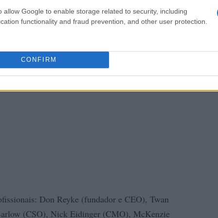
o allow Google to enable storage related to security, including
cation functionality and fraud prevention, and other user protection.
CONFIRM
rofissionais: Don Reyke (fundador e CEO), Twan
Barlow (CSO), Nick Eidinger (CMO), McKenzie