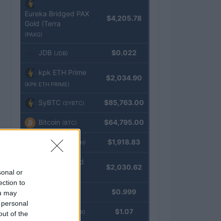
Eureka Bridged PAX
$4,205.78
Gold (Terra
(PAXG)
JDB
$0.022
(JDB)
kpk ETH Prime
$2,034.90
(KPK ETH PRIME)
SyBTC
$85,763.00
(SYBTC)
Bitcoin
$64,795.00
(BTC)
Ethereum
$1,918.83
(ETH)
kpk ETH Yield
$2,030.62
sonal or
(KPK ETH YIELD)
ection to
Tether
$0.999
ou may
(USDT)
 personal
USDEX
$1.07
(USDEX)
out of the