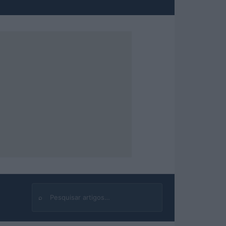
⌕
Buscar