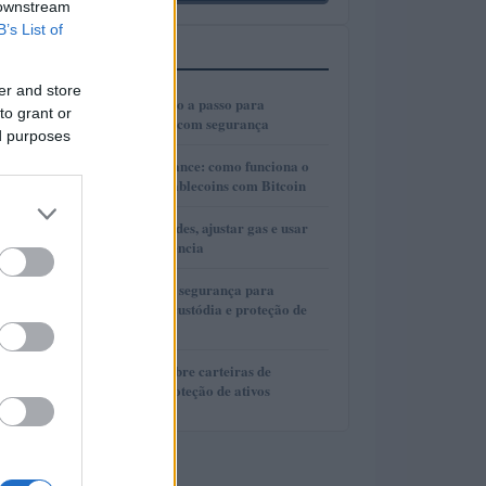
 downstream
B’s List of
MAIS LIDOS
er and store
1
Cold wallets: passo a passo para
to grant or
configurar e usar com segurança
ed purposes
2
Lite Loan da Binance: como funciona o
empréstimo de stablecoins com Bitcoin
3
Como escolher redes, ajustar gas e usar
bridges com eficiência
4
Guia completo de segurança para
carteiras de autocustódia e proteção de
criptomoedas
5
Guia completo sobre carteiras de
autocustódia e proteção de ativos