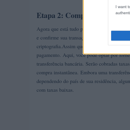
I want t
Etapa 2: Compre USDT com d
authenti
Agora que está tudo pronto, clique no botã
e confirme sua transação … e parabéns! Voc
criptografia.Assim que terminar o processo
pagamento. Aqui, você pode optar por forne
transferência bancária. Serão cobradas taxa
compra instantânea. Embora uma transferênci
dependendo do país de sua residência, algun
com taxas baixas.