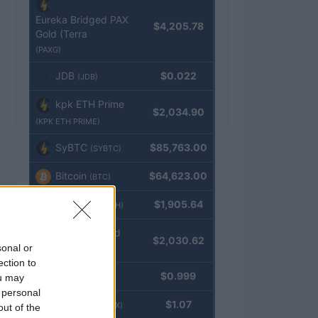
Eureka Bridged PAX
$4,205.78
Gold (Terra
(PAXG)
JDB
$0.022
(JDB)
kpk ETH Prime
$2,034.90
(KPK ETH PRIME)
SyBTC
$85,763.00
(SYBTC)
Bitcoin
$64,623.00
(BTC)
Ethereum
$1,905.64
(ETH)
kpk ETH Yield
$2,030.62
sonal or
(KPK ETH YIELD)
ection to
Tether
$0.999
ou may
(USDT)
 personal
USDEX
$1.07
(USDEX)
out of the