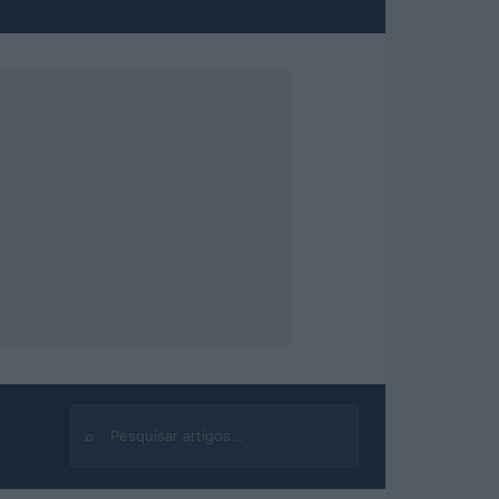
⌕
Buscar