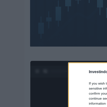
0:28 / 4:27
1
/
4
Investind
If you wish 
sensitive in
confirm you
continue se
information 