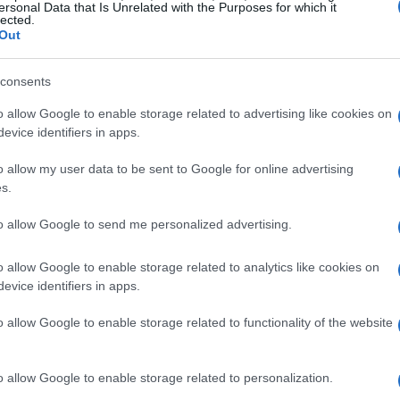
ersonal Data that Is Unrelated with the Purposes for which it
lected.
Out
criptografia, ao contrário de outras criptomoedas
consents
amente com dinheiro de fiats. No entanto, você ainda
o allow Google to enable storage related to advertising like cookies on
ndo primeiro USDT em qualquer bolsa fiat-to-crypto
evice identifiers in apps.
e oferece para negociar esta moeda. Neste artigo de
o allow my user data to be sent to Google for online advertising
 etapas para comprar BPLC .
s.
to allow Google to send me personalized advertising.
-to-Crypto Exchange
o allow Google to enable storage related to analytics like cookies on
incipais criptomoedas, neste caso, USDT
evice identifiers in apps.
detalhes duas das trocas fiat-to-crypto mais
o allow Google to enable storage related to functionality of the website
Ambas as bolsas têm suas próprias políticas de taxas
lhes. É recomendável que você experimente os dois e
o allow Google to enable storage related to personalization.