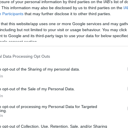
losure of your personal information by third parties on the IAB’s list of
. This information may also be disclosed by us to third parties on the
IA
 velocidades de transação incríveis (milhões de TPS)
Participants
that may further disclose it to other third parties.
so VRF ultrarrápido construído internamente. Com o
 that this website/app uses one or more Google services and may gath
 futuro com um blockchain público de terceira geração.
including but not limited to your visit or usage behaviour. You may click 
 to Google and its third-party tags to use your data for below specifi
ogle consent section.
l Data Processing Opt Outs
o opt-out of the Sharing of my personal data.
In
o opt-out of the Sale of my Personal Data.
In
to opt-out of processing my Personal Data for Targeted
ing.
In
o opt-out of Collection, Use, Retention, Sale, and/or Sharing