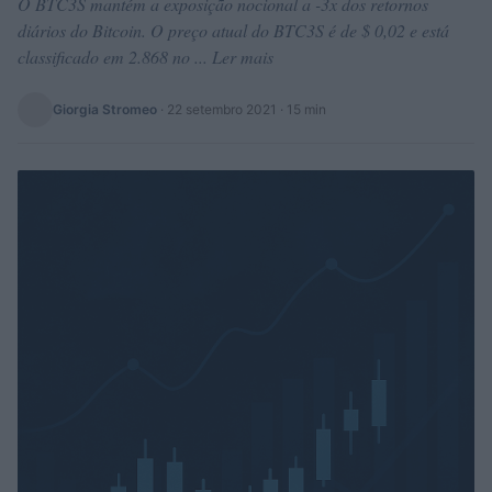
O BTC3S mantém a exposição nocional a -3x dos retornos
diários do Bitcoin. O preço atual do BTC3S é de $ 0,02 e está
classificado em 2.868 no ... Ler mais
Giorgia Stromeo
·
22 setembro 2021
· 15 min