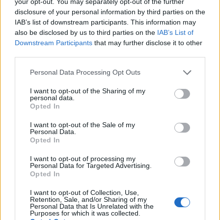
your opt-out. You may separately opt-out of the further
disclosure of your personal information by third parties on the
Binance é uma bolsa de criptomoeda popular que foi
IAB’s list of downstream participants. This information may
iniciada na China, mas depois mudou sua sede para a Ilha
also be disclosed by us to third parties on the
IAB’s List of
Downstream Participants
that may further disclose it to other
de Malta, na UE, que aceita criptografia. Binance é
third parties.
popular por seus serviços de troca de criptografia para
Please note that this website/app uses one or more Google
criptografia. Binance explodiu em cena na mania de 2017
Personal Data Processing Opt Outs
services and may gather and store information including but
e desde então se tornou a maior troca de criptografia do
not limited to your visit or usage behaviour. You may click to
I want to opt-out of the Sharing of my
personal data.
mundo.
grant or deny consent to Google and its third-party tags to
Opted In
use your data for below specified purposes in below Google
Gate.io
consent section.
I want to opt-out of the Sale of my
Personal Data.
Gate.io é uma bolsa de criptomoeda americana lançada em
Opted In
2017. A troca está disponível em inglês e chinês (o último
I want to opt-out of processing my
Personal Data for Targeted Advertising.
sendo muito útil para investidores chineses). O principal
Opted In
fator de venda da Gate.io é sua ampla seleção de pares de
I want to opt-out of Collection, Use,
negociação. Você pode encontrar a maioria das novas
Retention, Sale, and/or Sharing of my
Personal Data that Is Unrelated with the
altcoins aqui. Gate.io também demonstra um volume de
Purposes for which it was collected.