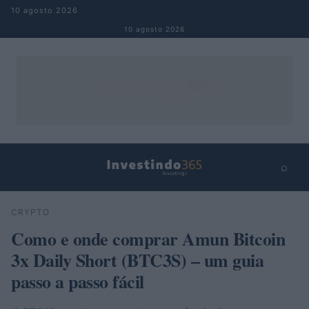
Pular para o conteúdo
10 agosto 2026
10 agosto 2026
⌕
×
⌕
CRYPTO
Buscar
Como e onde comprar Amun Bitcoin
3x Daily Short (BTC3S) – um guia
passo a passo fácil