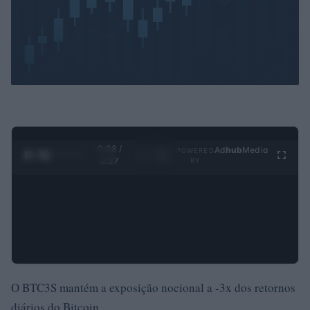
0:30 /
Ad
hub
Media
POWERED
1
/
4
4:27
BY
O BTC3S mantém a exposição nocional a -3x dos retornos
diários do Bitcoin.