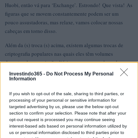
Huobi, então vá para ‘Exchange’. Estrondo! Que vista! As
figuras que se movem constantemente podem ser um
pouco assustadoras, mas relaxe, vamos colocar nossas
cabeças em torno disso.
Além da (s) troca (s) acima, existem algumas trocas de
criptografia populares nas quais eles têm volumes
decentes de negociação diária e uma enorme base de
usuários. Isso garantirá que você poderá vender suas
Investindo365 -
Do Not Process My Personal
Information
moedas a qualquer momento e as taxas serão geralmente
mais baixas. Sugere-se que você também se registre
If you wish to opt-out of the sale, sharing to third parties, or
nessas bolsas, pois uma vez que o BTC3S seja listado lá,
processing of your personal or sensitive information for
atrairá uma grande quantidade de volumes de negociação
targeted advertising by us, please use the below opt-out
section to confirm your selection. Please note that after your
dos usuários de lá, o que significa que você terá ótimas
opt-out request is processed you may continue seeing
oportunidades de negociação!
interest-based ads based on personal information utilized by
us or personal information disclosed to third parties prior to
Binance