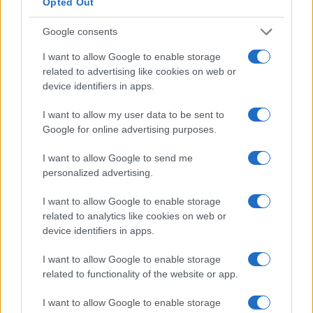
Opted Out
negociação impressionante. Quase todos os dias, é uma
das 20 principais bolsas de valores com maior volume de
Google consents
negócios. O volume de negociação é de aprox. US $ 100
I want to allow Google to enable storage
milhões por dia. Os 10 principais pares de negociação no
related to advertising like cookies on web or
Gate.io em termos de volume de negociação geralmente
device identifiers in apps.
têm USDT (Tether) como uma parte do par. Portanto, para
I want to allow my user data to be sent to
resumir o que precede, o vasto número de pares de
Google for online advertising purposes.
negociação da Gate.io e a sua extraordinária liquidez são
I want to allow Google to send me
aspectos muito impressionantes desta bolsa.
personalized advertising.
Última etapa: Armazene BTC3S com
I want to allow Google to enable storage
segurança em carteiras de hardware
related to analytics like cookies on web or
device identifiers in apps.
Ledger Nano S
I want to allow Google to enable storage
related to functionality of the website or app.
Interface amigável e fácil de configurar
Pode ser usado em desktops e laptops
I want to allow Google to enable storage