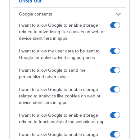
Binance é uma bolsa de criptomoeda popular que foi
Opted Out
iniciada na China, mas depois mudou sua sede para a Ilha
Google consents
de Malta, amigável à criptografia, na UE. Binance é
I want to allow Google to enable storage
popular por seus serviços de troca de criptografia para
related to advertising like cookies on web or
criptografia. Binance explodiu em cena na mania de 2017
device identifiers in apps.
e desde então se tornou a maior troca de criptografia do
I want to allow my user data to be sent to
mundo.
Google for online advertising purposes.
BitMart
I want to allow Google to send me
personalized advertising.
BitMart é uma troca de criptografia das Ilhas Cayman. Ele
foi disponibilizado ao público em março de 2018. BitMart
I want to allow Google to enable storage
related to analytics like cookies on web or
tem uma liquidez realmente impressionante. Na época da
device identifiers in apps.
última atualização desta análise (20 de março de 2020,
bem no meio da crise com COVID-19), o volume de
I want to allow Google to enable storage
related to functionality of the website or app.
negociação de 24 horas da BitMart era de US $ 1,8
bilhão. Este montante colocou BitMart no lugar nº. 24 na
I want to allow Google to enable storage