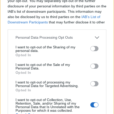
your opt-out. You may separately opt-out of the further
‘Exchange’. Estrondo! Que vista! As figuras que se
disclosure of your personal information by third parties on the
movem constantemente podem ser um pouco assustadoras,
IAB’s list of downstream participants. This information may
also be disclosed by us to third parties on the
IAB’s List of
mas relaxe, vamos colocar nossas cabeças em torno disso.
Downstream Participants
that may further disclose it to other
third parties.
Além da (s) troca (s) acima, existem algumas trocas de
criptografia populares nas quais eles têm volumes
Please note that this website/app uses one or more Google
Personal Data Processing Opt Outs
services and may gather and store information including but
decentes de negociação diária e uma enorme base de
not limited to your visit or usage behaviour. You may click to
I want to opt-out of the Sharing of my
usuários. Isso garantirá que você poderá vender suas
personal data.
grant or deny consent to Google and its third-party tags to
Opted In
moedas a qualquer momento e as taxas serão geralmente
use your data for below specified purposes in below Google
consent section.
mais baixas. Sugere-se que você também se registre
I want to opt-out of the Sale of my
Personal Data.
nessas bolsas, pois uma vez que a EOSBEAR for listada lá,
Opted In
atrairá uma grande quantidade de volumes de negociação
I want to opt-out of processing my
Personal Data for Targeted Advertising.
dos usuários de lá, o que significa que você terá grandes
Opted In
oportunidades de negociação!
I want to opt-out of Collection, Use,
Retention, Sale, and/or Sharing of my
Binance
Personal Data that Is Unrelated with the
Purposes for which it was collected.