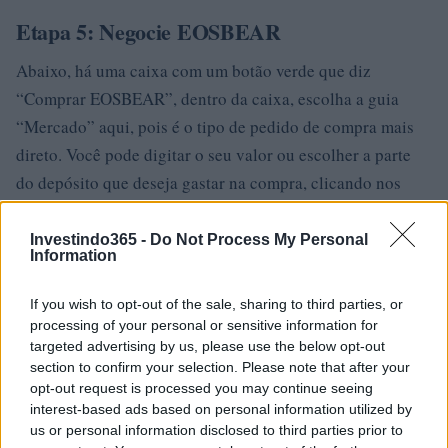
Etapa 5: Negocie EOSBEAR
Abaixo, há uma caixa com um botão verde que diz
“Comprar EOSBEAR”, dentro da caixa, escolha a guia
“Mercado” aqui, pois é o tipo de pedido de compra mais
direto. Você pode digitar o seu valor ou escolher a parte
do depósito que deseja gastar na compra, clicando nos
botões de porcentagem. Quando tiver confirmado tudo,
clique em “Comprar EOSBEAR”. Voila! Você finalmente
Investindo365 -
Do Not Process My Personal
Information
comprou a EOSBEAR!Na coluna à direita há uma barra de
pesquisa, agora certifique-se de que “USDT” esteja
If you wish to opt-out of the sale, sharing to third parties, or
selecionado, pois estamos negociando o par USDT para
processing of your personal or sensitive information for
targeted advertising by us, please use the below opt-out
altcoin. Clique nele e digite “EOSBEAR”, você deverá ver
section to confirm your selection. Please note that after your
EOSBEAR / USDT, selecione esse par e deverá ver uma
opt-out request is processed you may continue seeing
tabela de preços de EOSBEAR / USDT no meio da
interest-based ads based on personal information utilized by
us or personal information disclosed to third parties prior to
página.Volte para Gate.io e vá para