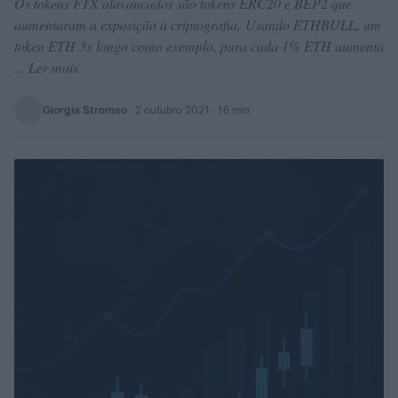
Os tokens FTX alavancados são tokens ERC20 e BEP2 que
aumentaram a exposição à criptografia. Usando ETHBULL, um
token ETH 3x longo como exemplo, para cada 1% ETH aumenta
... Ler mais
Giorgia Stromeo
·
2 outubro 2021
· 16 min