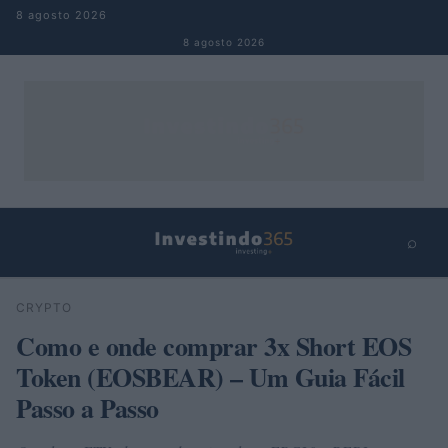
Pular para o conteúdo
8 agosto 2026
8 agosto 2026
⌕
×
⌕
CRYPTO
Buscar
Como e onde comprar 3x Short EOS
Token (EOSBEAR) – Um Guia Fácil
Passo a Passo