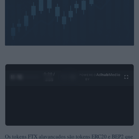
0:29 /
Ad
hub
Media
POWERED
1
/
4
3:55
BY
Os tokens FTX alavancados são tokens ERC20 e BEP2 que