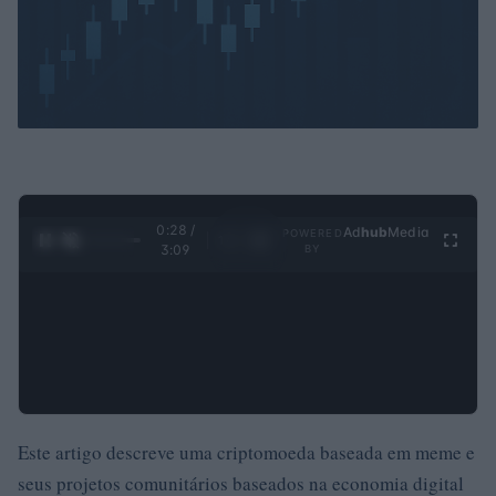
0:29 /
Ad
hub
Media
POWERED
1
/
4
3:09
BY
Este artigo descreve uma criptomoeda baseada em meme e
seus projetos comunitários baseados na economia digital