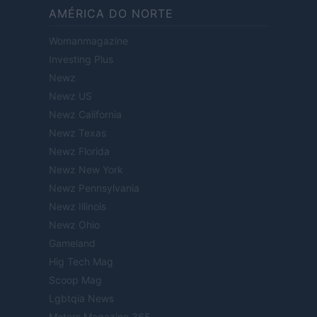
AMÉRICA DO NORTE
Womanmagazine
Investing Plus
Newz
Newz US
Newz California
Newz Texas
Newz Florida
Newz New York
Newz Pennsylvania
Newz Illinois
Newz Ohio
Gameland
Hig Tech Mag
Scoop Mag
Lgbtqia News
Motors Magazine 365