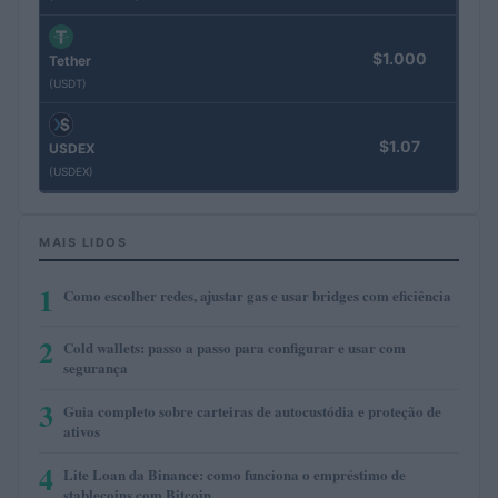
$1.000
Tether
(USDT)
$1.07
USDEX
(USDEX)
MAIS LIDOS
1
Como escolher redes, ajustar gas e usar bridges com eficiência
2
Cold wallets: passo a passo para configurar e usar com
segurança
3
Guia completo sobre carteiras de autocustódia e proteção de
ativos
4
Lite Loan da Binance: como funciona o empréstimo de
stablecoins com Bitcoin