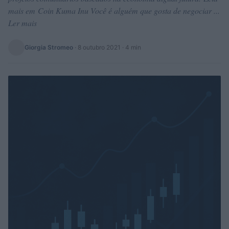
mais em Coin Kuma Inu Você é alguém que gosta de negociar ...
Ler mais
Giorgia Stromeo
·
8 outubro 2021
· 4 min