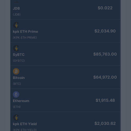
$0.022
JDB
(JDB)
$2,034.90
kpk ETH Prime
(KPK ETH PRIME)
$85,763.00
SyBTC
(SYBTC)
$64,972.00
Bitcoin
(BTC)
$1,915.48
Ethereum
(ETH)
$2,030.62
kpk ETH Yield
(KPK ETH YIELD)