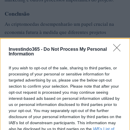
Conclusão
As criptomoedas desempenharão um papel crucial na
economia futura à medida que diferentes projetos
baseados em tokens estão sendo iniciados. Por exemplo, o
token KUMA também funciona em um projeto importante
Investindo365 -
Do Not Process My Personal
Information
semelhante.
If you wish to opt-out of the sale, sharing to third parties, or
processing of your personal or sensitive information for
targeted advertising by us, please use the below opt-out
AUTOR
Giorgia Stromeo
section to confirm your selection. Please note that after your
opt-out request is processed you may continue seeing
interest-based ads based on personal information utilized by
us or personal information disclosed to third parties prior to
your opt-out. You may separately opt-out of the further
disclosure of your personal information by third parties on the
IAB’s list of downstream participants. This information may
also be disclosed by us to third parties on the
IAB’s List of