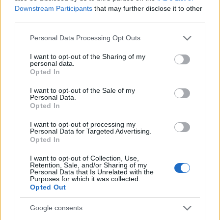
Downstream Participants
that may further disclose it to other
third parties.
Please note that this website/app uses one or more Google
Personal Data Processing Opt Outs
services and may gather and store information including but
not limited to your visit or usage behaviour. You may click to
I want to opt-out of the Sharing of my
personal data.
grant or deny consent to Google and its third-party tags to
Opted In
use your data for below specified purposes in below Google
consent section.
I want to opt-out of the Sale of my
Personal Data.
Opted In
I want to opt-out of processing my
Personal Data for Targeted Advertising.
Opted In
I want to opt-out of Collection, Use,
Retention, Sale, and/or Sharing of my
Personal Data that Is Unrelated with the
Continue lendo
Purposes for which it was collected.
Opted Out
CRYPTO
Google consents