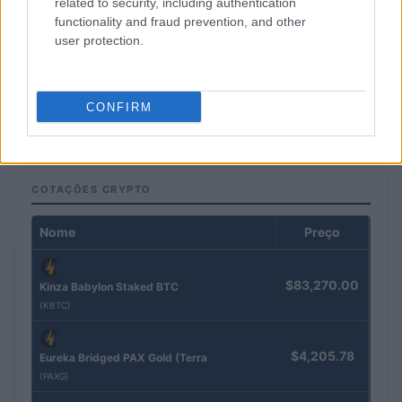
related to security, including authentication
functionality and fraud prevention, and other
user protection.
Ministério da Fazenda define normas para anúncios de casas de
apostas
CONFIRM
Beatriz Almeida · 14 jul 2026
COTAÇÕES CRYPTO
Nome
Preço
$83,270.00
Kinza Babylon Staked BTC
(KBTC)
$4,205.78
Eureka Bridged PAX Gold (Terra
(PAXG)