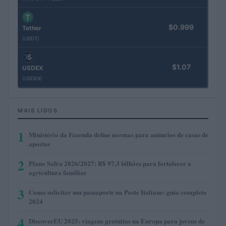
$0.999
Tether
(USDT)
$1.07
USDEX
(USDEX)
MAIS LIDOS
1
Ministério da Fazenda define normas para anúncios de casas de
apostas
2
Plano Safra 2026/2027: R$ 97,3 bilhões para fortalecer a
agricultura familiar
3
Como solicitar um passaporte na Poste Italiane: guia completo
2024
4
DiscoverEU 2025: viagens gratuitas na Europa para jovens de