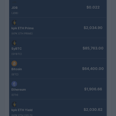
$0.022
JDB
(JDB)
$2,034.90
kpk ETH Prime
(KPK ETH PRIME)
$85,763.00
SyBTC
(SYBTC)
$64,400.00
Bitcoin
(BTC)
$1,906.66
Ethereum
(ETH)
$2,030.62
kpk ETH Yield
(KPK ETH YIELD)