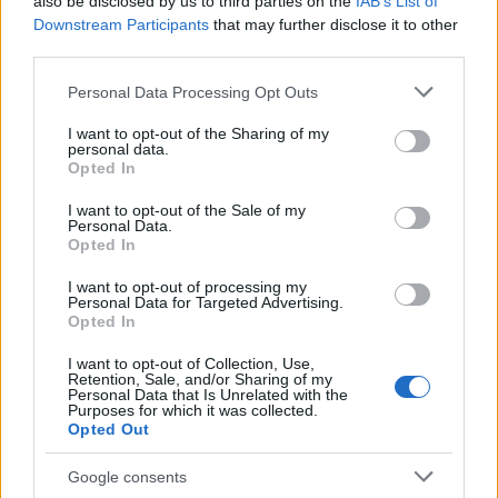
also be disclosed by us to third parties on the
IAB’s List of
FISCO
Downstream Participants
that may further disclose it to other
third parties.
Please note that this website/app uses one or more Google
Personal Data Processing Opt Outs
services and may gather and store information including but
not limited to your visit or usage behaviour. You may click to
I want to opt-out of the Sharing of my
personal data.
grant or deny consent to Google and its third-party tags to
Opted In
use your data for below specified purposes in below Google
consent section.
I want to opt-out of the Sale of my
Personal Data.
Opted In
I want to opt-out of processing my
Personal Data for Targeted Advertising.
Guia de defesa administrativa e judicial em litígios fiscais
Opted In
Bruno Costa · 26 jul 2026
I want to opt-out of Collection, Use,
Retention, Sale, and/or Sharing of my
Personal Data that Is Unrelated with the
FISCO
Purposes for which it was collected.
Opted Out
Google consents