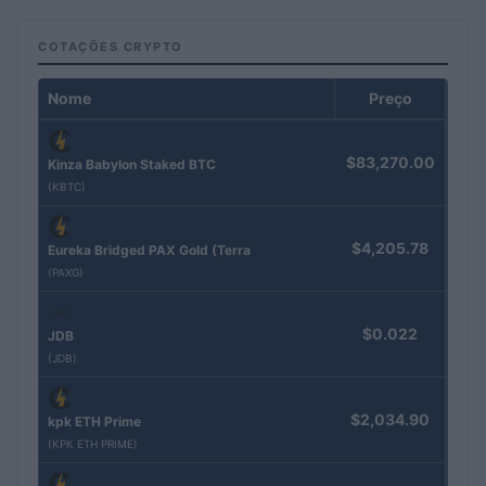
COTAÇÕES CRYPTO
Nome
Preço
$83,270.00
Kinza Babylon Staked BTC
(KBTC)
$4,205.78
Eureka Bridged PAX Gold (Terra
(PAXG)
$0.022
JDB
(JDB)
$2,034.90
kpk ETH Prime
(KPK ETH PRIME)