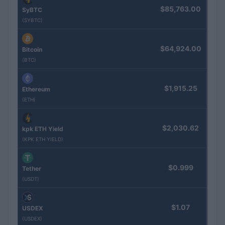
$85,763.00
SyBTC
(SYBTC)
$64,924.00
Bitcoin
(BTC)
$1,915.25
Ethereum
(ETH)
$2,030.62
kpk ETH Yield
(KPK ETH YIELD)
$0.999
Tether
(USDT)
$1.07
USDEX
(USDEX)