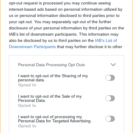
opt-out request is processed you may continue seeing
de Ativação Digital
interest-based ads based on personal information utilized by
us or personal information disclosed to third parties prior to
.
your opt-out. You may separately opt-out of the further
disclosure of your personal information by third parties on the
Duração do Subsídio de Inclusão
IAB’s list of downstream participants. This information may
also be disclosed by us to third parties on the
IAB’s List of
Downstream Participants
that may further disclose it to other
18 meses
O Cheque de Inclusão tem duração máxima de
,
third parties.
12 meses
renovável por mais
com suspensão de um mês
Please note that this website/app uses one or more Google
Personal Data Processing Opt Outs
entre os períodos.
services and may gather and store information including but
not limited to your visit or usage behaviour. You may click to
I want to opt-out of the Sharing of my
Confisco e sanções
personal data.
grant or deny consent to Google and its third-party tags to
Opted In
use your data for below specified purposes in below Google
consent section.
O direito ao Subsídio de Inclusão pode caducar em caso
I want to opt-out of the Sale of my
Personal Data.
de violação de obrigações, como a recusa de uma oferta de
Opted In
emprego adequada, a não participação em cursos de
I want to opt-out of processing my
Personal Data for Targeted Advertising.
capacitação ou o descumprimento das regras estabelecidas
Opted In
no Pacto de Inclusão. No caso de declarações falsas, há