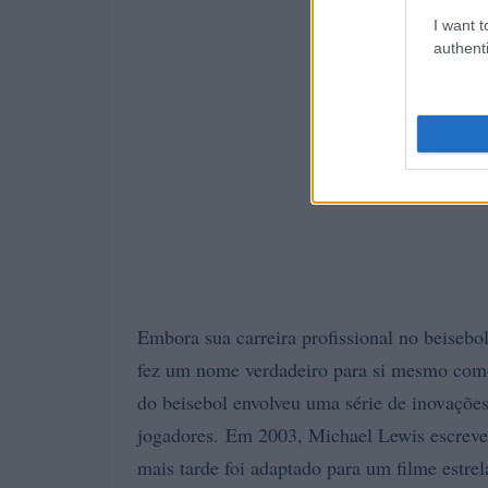
I want t
authenti
Embora sua carreira profissional no beisebo
fez um nome verdadeiro para si mesmo com
do beisebol envolveu uma série de inovações 
jogadores. Em 2003, Michael Lewis escrev
mais tarde foi adaptado para um filme estrel