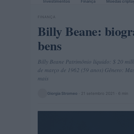
Investimentos
Finança
Moedas cripto
FINANÇA
Billy Beane: biogra
bens
Billy Beane Patrimônio líquido: $ 20 mil
de março de 1962 (59 anos) Gênero: Mascu
mais
Giorgia Stromeo
·
21 setembro 2021
· 6 min