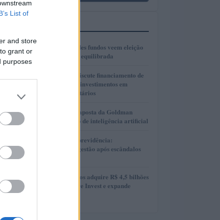
 downstream
B’s List of
MAIS LIDOS
er and store
1
Gestores de grandes fundos veem eleição
to grant or
presidencial mais equilibrada
ed purposes
2
Presidente Lula discute financiamento de
planos de saúde e investimentos em
hospitais universitários
3
AlphaAI: A nova aposta da Goldman
Sachs no mercado de inteligência artificial
4
Reformas no Rioprevidência:
Transparência e gestão após escândalos
financeiros
5
MAG Investimentos adquire R$ 4,5 bilhões
em FIDCs da More Invest e expande
atuação