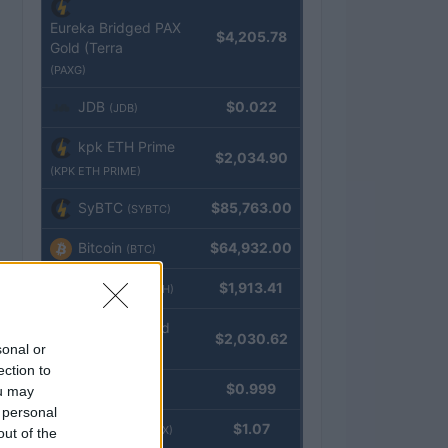
Eureka Bridged PAX
$4,205.78
Gold (Terra
(PAXG)
JDB
$0.022
(JDB)
kpk ETH Prime
$2,034.90
(KPK ETH PRIME)
SyBTC
$85,763.00
(SYBTC)
Bitcoin
$64,932.00
(BTC)
Ethereum
$1,913.41
(ETH)
kpk ETH Yield
$2,030.62
sonal or
(KPK ETH YIELD)
ection to
Tether
$0.999
ou may
(USDT)
 personal
USDEX
$1.07
(USDEX)
out of the