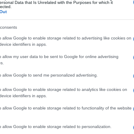
ersonal Data that Is Unrelated with the Purposes for which it
lected.
Out
consents
ário de Billy Beane?
o allow Google to enable storage related to advertising like cookies on
evice identifiers in apps.
 americano que tem um patrimônio líquido de $ 20
o allow my user data to be sent to Google for online advertising
Depois de iniciar sua carreira como jogador de
s.
 desempenhar um papel vital nos bastidores da indústria
to allow Google to send me personalized advertising.
o de front office, vice-presidente de operações de
and Athletics. Ele começou sua jornada no Atletismo
o allow Google to enable storage related to analytics like cookies on
 geral e, por fim, vice-presidente executivo.
evice identifiers in apps.
o allow Google to enable storage related to functionality of the website
o allow Google to enable storage related to personalization.