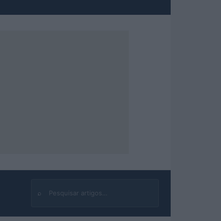
⌕
Buscar