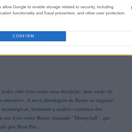
o allow Google to enable storage related to security, including
cation functionality and fraud prevention, and other user protection.
CONFIRM
l tenha sido vista como uma decepção, mais tarde ele
o executivo. A nova abordagem de Beane ao negócio
tecnológicas, incluindo a análise estatística dos
eu um livro sobre Beane chamado “Moneyball”, que
ado por Brad Pitt .