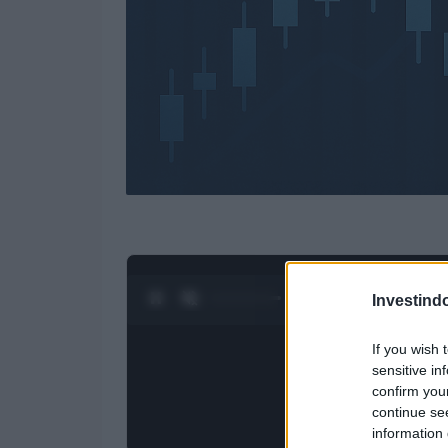
0:28 / 4:27
1
/
4
Investind
If you wish 
sensitive in
confirm you
continue se
information 