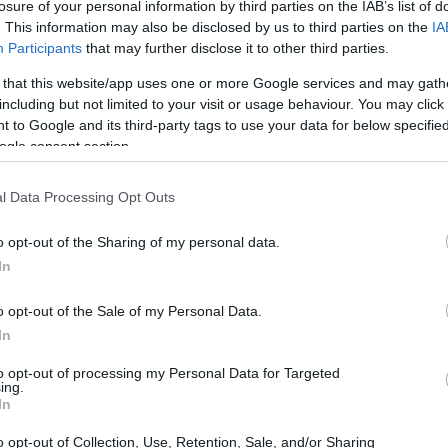
losure of your personal information by third parties on the IAB’s list of
. This information may also be disclosed by us to third parties on the
IA
Participants
that may further disclose it to other third parties.
 that this website/app uses one or more Google services and may gath
including but not limited to your visit or usage behaviour. You may click 
0 milhões
 to Google and its third-party tags to use your data for below specifi
 milhões
ogle consent section.
de março de 1962 (59 anos)
l Data Processing Opt Outs
culino
o opt-out of the Sharing of my personal data.
In
ador de baseball
o opt-out of the Sale of my Personal Data.
In
to opt-out of processing my Personal Data for Targeted
ing.
In
o opt-out of Collection, Use, Retention, Sale, and/or Sharing