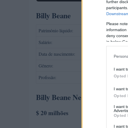
further disc
participants
Billy Beane
Downstream 
Please note
information 
Patrimônio líquido:
$ 2
deny consent
Salário:
$ 3
in below Go
Data de nascimento:
29 
Persona
Gênero:
Mas
I want t
Opted 
Profissão:
Jog
I want t
Billy Beane Net Worth:
Opted 
I want 
Advertis
$ 20 milhões
Opted 
I want t