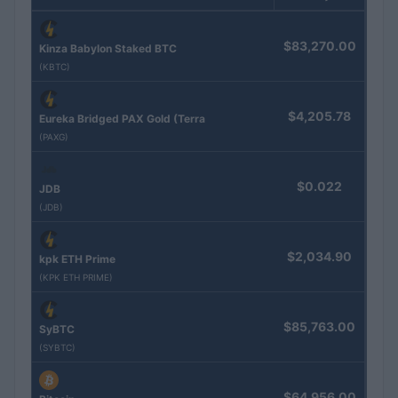
$83,270.00
Kinza Babylon Staked BTC
(KBTC)
$4,205.78
Eureka Bridged PAX Gold (Terra
(PAXG)
$0.022
JDB
(JDB)
$2,034.90
kpk ETH Prime
(KPK ETH PRIME)
$85,763.00
SyBTC
(SYBTC)
$64,956.00