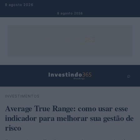
Pular para o conteúdo
8 agosto 2026
8 agosto 2026
⌕
×
⌕
INVESTIMENTOS
Buscar
Average True Range: como usar esse
indicador para melhorar sua gestão de
risco