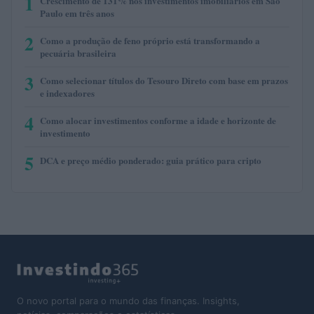
1
Crescimento de 131% nos investimentos imobiliários em São
Paulo em três anos
2
Como a produção de feno próprio está transformando a
pecuária brasileira
3
Como selecionar títulos do Tesouro Direto com base em prazos
e indexadores
4
Como alocar investimentos conforme a idade e horizonte de
investimento
5
DCA e preço médio ponderado: guia prático para cripto
O novo portal para o mundo das finanças. Insights,