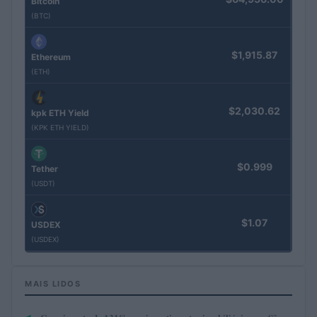
Bitcoin
(BTC)
$1,915.87
Ethereum
(ETH)
$2,030.62
kpk ETH Yield
(KPK ETH YIELD)
$0.999
Tether
(USDT)
$1.07
USDEX
(USDEX)
MAIS LIDOS