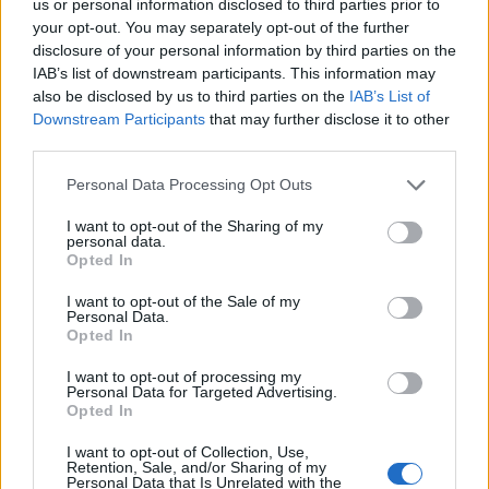
us or personal information disclosed to third parties prior to
your opt-out. You may separately opt-out of the further
disclosure of your personal information by third parties on the
IAB’s list of downstream participants. This information may
also be disclosed by us to third parties on the
IAB’s List of
Continue lendo
Downstream Participants
that may further disclose it to other
third parties.
INVESTIMENTOS
Please note that this website/app uses one or more Google
Personal Data Processing Opt Outs
services and may gather and store information including but
not limited to your visit or usage behaviour. You may click to
I want to opt-out of the Sharing of my
personal data.
grant or deny consent to Google and its third-party tags to
Opted In
use your data for below specified purposes in below Google
consent section.
I want to opt-out of the Sale of my
Personal Data.
Opted In
I want to opt-out of processing my
Personal Data for Targeted Advertising.
Opted In
I want to opt-out of Collection, Use,
Retention, Sale, and/or Sharing of my
Principais ações recomendadas para dividendos em agosto de
Personal Data that Is Unrelated with the