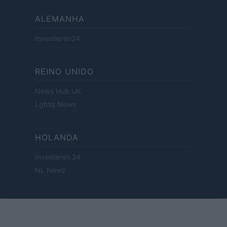
ALEMANHA
Investieren24
REINO UNIDO
News Hub UK
Lgbtq News
HOLANDA
Investeren 24
NL Newz