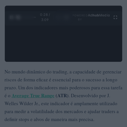
0:29 /
Ad
hub
Media
POWERED
1
/
4
3:09
BY
No mundo dinâmico do trading, a capacidade de gerenciar
riscos de forma eficaz é essencial para o sucesso a longo
prazo. Um dos indicadores mais poderosos para essa tarefa
Average True Range
(ATR)
é o
. Desenvolvido por J.
Welles Wilder Jr., este indicador é amplamente utilizado
para medir a volatilidade dos mercados e ajudar traders a
definir stops e alvos de maneira mais precisa.