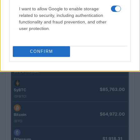
I want to allow Google to enable storage
$4,205.78
related to security, including authentication
Eureka Bridged PAX Gold (Terra
functionality and fraud prevention, and other
(PAXG)
user protection.
$0.022
JDB
(JDB)
CONFIRM
$2,034.90
kpk ETH Prime
(KPK ETH PRIME)
$85,763.00
SyBTC
(SYBTC)
$64,972.00
Bitcoin
(BTC)
$1,918.31
Ethereum