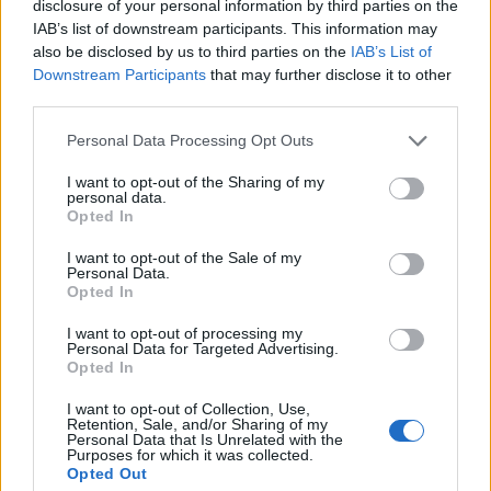
disclosure of your personal information by third parties on the
IAB’s list of downstream participants. This information may
also be disclosed by us to third parties on the
IAB’s List of
Downstream Participants
that may further disclose it to other
third parties.
Please note that this website/app uses one or more Google
Personal Data Processing Opt Outs
services and may gather and store information including but
not limited to your visit or usage behaviour. You may click to
I want to opt-out of the Sharing of my
personal data.
grant or deny consent to Google and its third-party tags to
Opted In
Fundo USVC da AngelList busca democratizar o
use your data for below specified purposes in below Google
venture capital nos EUA
consent section.
I want to opt-out of the Sale of my
Personal Data.
angelList apresentou o fundo USVC para dar ao público em geral
Opted In
exposição ao venture capital; o produto reúne fundos e startups e…
I want to opt-out of processing my
Luca Bellini · 25 abr 2026
Personal Data for Targeted Advertising.
Opted In
I want to opt-out of Collection, Use,
Retention, Sale, and/or Sharing of my
Personal Data that Is Unrelated with the
Purposes for which it was collected.
Opted Out