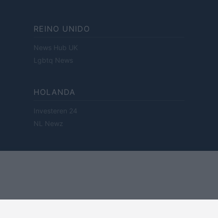
REINO UNIDO
News Hub UK
Lgbtq News
HOLANDA
Investeren 24
NL Newz