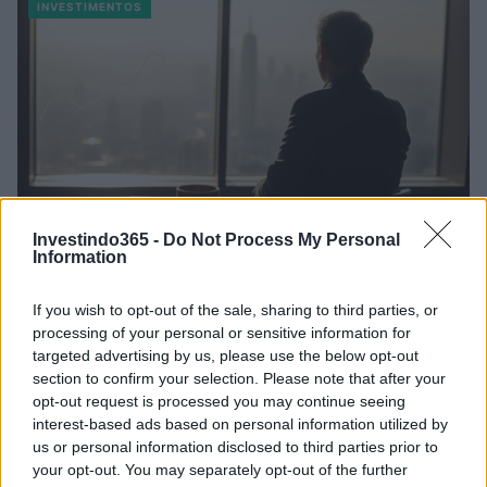
INVESTIMENTOS
Investindo365 -
Do Not Process My Personal
Information
Análise de Peter Brandt: por que o canal
ascendente do bitcoin não garante rali a US$
If you wish to opt-out of the sale, sharing to third parties, or
250.000
processing of your personal or sensitive information for
Peter Brandt destaca que o atual movimento do Bitcoin é um canal
targeted advertising by us, please use the below opt-out
ascendente e não um padrão de fundo altista, enquanto alguns…
section to confirm your selection. Please note that after your
opt-out request is processed you may continue seeing
Luca Bellini · 29 abr 2026
interest-based ads based on personal information utilized by
us or personal information disclosed to third parties prior to
INVESTIMENTOS
your opt-out. You may separately opt-out of the further