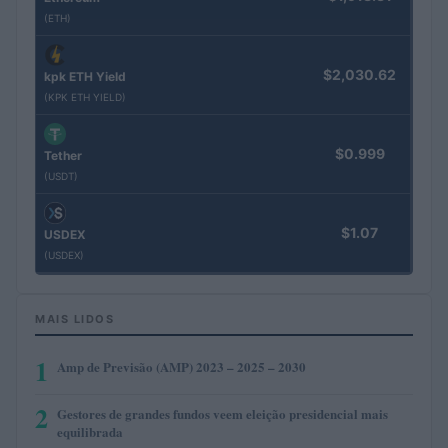
(ETH)
$2,030.62
kpk ETH Yield
(KPK ETH YIELD)
$0.999
Tether
(USDT)
$1.07
USDEX
(USDEX)
MAIS LIDOS
1
Amp de Previsão (AMP) 2023 – 2025 – 2030
2
Gestores de grandes fundos veem eleição presidencial mais
equilibrada