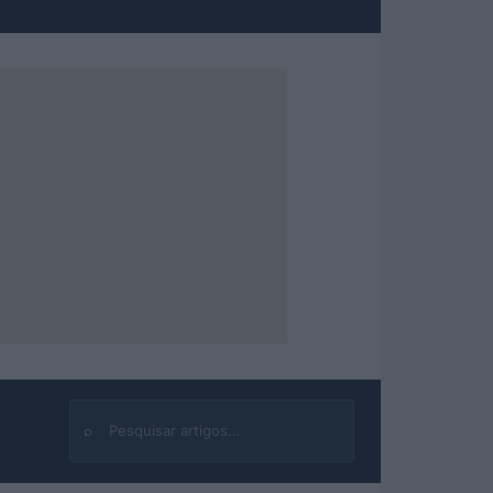
⌕
Buscar