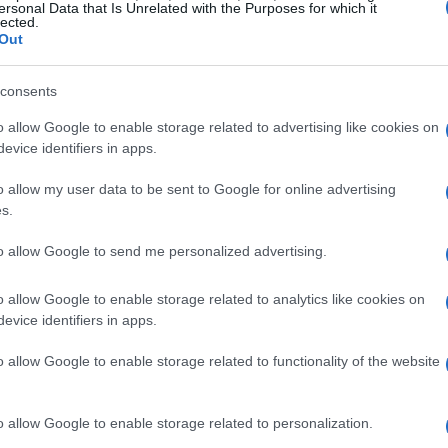
reformulada com o modelo xpay
ersonal Data that Is Unrelated with the Purposes for which it
lected.
Out
 reformulação significativa com a transição para o
es configuraram essa estrutura como o padrão para
consents
 facilitando o processo de remessa de
criptoativos
.
o allow Google to enable storage related to advertising like cookies on
evice identifiers in apps.
r as quantias exatas exigidas nas liquidações de
vitando surpresas com custos invisíveis. Essa mudança
o allow my user data to be sent to Google for online advertising
s.
as vias digitais, tornando o processo muito mais ágil.
to allow Google to send me personalized advertising.
o allow Google to enable storage related to analytics like cookies on
evice identifiers in apps.
o allow Google to enable storage related to functionality of the website
o allow Google to enable storage related to personalization.