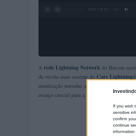
0:28 / 3:19
1
/
4
rede Lightning Network
A
do Bitcoin rece
Core Lightning
da versão mais recente do
d
canais de 
atualização introduz a base para
Investind
avanço crucial para a segurança das transa
If you wish 
sensitive in
confirm you
continue se
information 