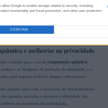
o allow Google to enable storage related to security, including
cation functionality and fraud prevention, and other user protection.
CONFIRM
quântica e melhorias na privacidade
computação quântica
ram o terreno para a era da
.
senhas e os bloqueios de proteção da atualidade, e o
çadas para impedir roubos e ataques cibernéticos.
uma camada extra com o acréscimo de embaralhadores
l das quantias enviadas e preserva a identidade dos
os hábitos na economia descentralizada.