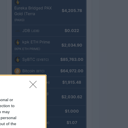
Eureka Bridged PAX
$4,205.78
Gold (Terra
(PAXG)
JDB
$0.022
(JDB)
kpk ETH Prime
$2,034.90
(KPK ETH PRIME)
SyBTC
$85,763.00
(SYBTC)
Bitcoin
$64,972.00
(BTC)
Ethereum
$1,915.48
(ETH)
kpk ETH Yield
$2,030.62
sonal or
(KPK ETH YIELD)
ection to
Tether
$1.000
ou may
(USDT)
 personal
USDEX
$1.07
(USDEX)
out of the