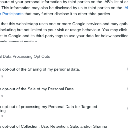
losure of your personal information by third parties on the IAB’s list of
. This information may also be disclosed by us to third parties on the
IA
Participants
that may further disclose it to other third parties.
 that this website/app uses one or more Google services and may gath
including but not limited to your visit or usage behaviour. You may click 
 to Google and its third-party tags to use your data for below specifi
ogle consent section.
l Data Processing Opt Outs
o opt-out of the Sharing of my personal data.
In
oamento das operações financeiras e no controle de
o opt-out of the Sale of my Personal Data.
, o sistema prepara o ecossistema de criptomoedas
In
as, garantindo que os recursos econômicos estejam
to opt-out of processing my Personal Data for Targeted
ing.
In
o opt-out of Collection, Use, Retention, Sale, and/or Sharing