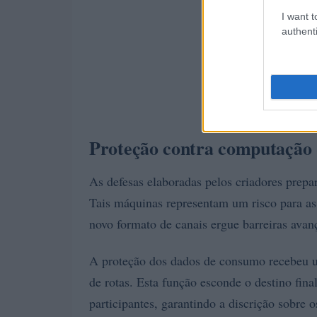
I want t
authenti
Proteção contra computação 
As defesas elaboradas pelos criadores prepa
Tais máquinas representam um risco para as 
novo formato de canais ergue barreiras avan
A proteção dos dados de consumo recebeu 
de rotas. Esta função esconde o destino fina
participantes, garantindo a discrição sobre 