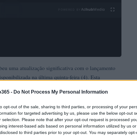
Ad
hub
Media
POWERED BY
beu uma atualização significativa com o lançamento
isponibilizada na última quinta-feira (4). Esta
pagamento com proteção quântica
representando um
o365 -
Do Not Process My Personal Information
ções em criptomoedas.
to opt-out of the sale, sharing to third parties, or processing of your per
formation for targeted advertising by us, please use the below opt-out s
r selection. Please note that after your opt-out request is processed y
eing interest-based ads based on personal information utilized by us or
disclosed to third parties prior to your opt-out. You may separately opt-