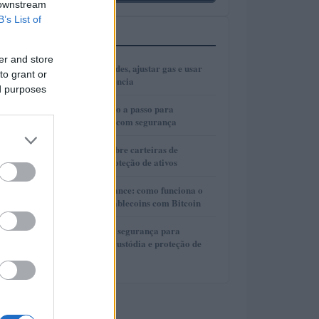
 downstream
B’s List of
MAIS LIDOS
er and store
1
Como escolher redes, ajustar gas e usar
to grant or
bridges com eficiência
ed purposes
2
Cold wallets: passo a passo para
configurar e usar com segurança
3
Guia completo sobre carteiras de
autocustódia e proteção de ativos
4
Lite Loan da Binance: como funciona o
empréstimo de stablecoins com Bitcoin
5
Guia completo de segurança para
carteiras de autocustódia e proteção de
criptomoedas