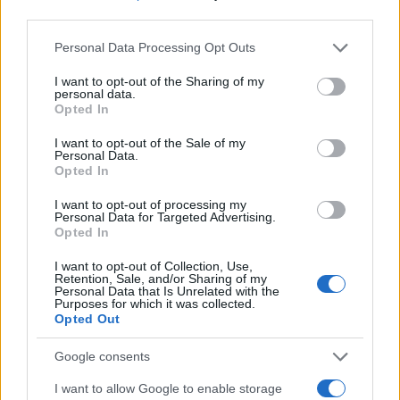
third parties.
Please note that this website/app uses one or more Google
Personal Data Processing Opt Outs
services and may gather and store information including but
not limited to your visit or usage behaviour. You may click to
I want to opt-out of the Sharing of my
personal data.
grant or deny consent to Google and its third-party tags to
Opted In
use your data for below specified purposes in below Google
consent section.
I want to opt-out of the Sale of my
Personal Data.
Opted In
Como criar uma carteira de investimentos diversificada e
I want to opt-out of processing my
equilibrada
Personal Data for Targeted Advertising.
Opted In
Bruno Costa · 4 ago 2026
I want to opt-out of Collection, Use,
INVESTIMENTOS
Retention, Sale, and/or Sharing of my
Personal Data that Is Unrelated with the
Purposes for which it was collected.
Opted Out
Google consents
I want to allow Google to enable storage