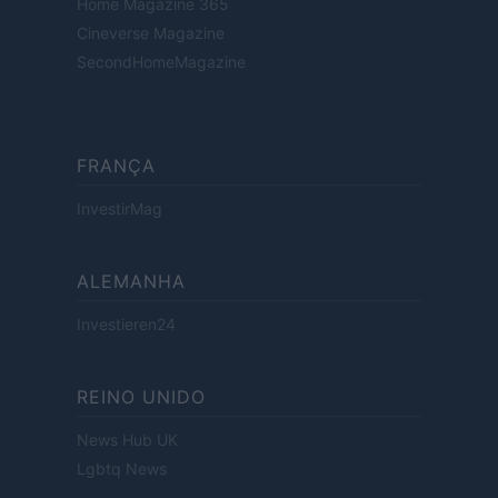
Home Magazine 365
Cineverse Magazine
SecondHomeMagazine
FRANÇA
InvestirMag
ALEMANHA
Investieren24
REINO UNIDO
News Hub UK
Lgbtq News