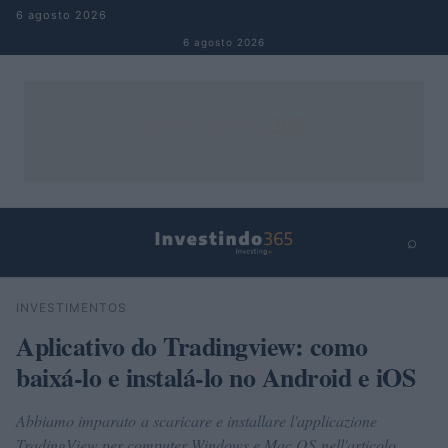
Pular para o conteúdo
6 agosto 2026
6 agosto 2026
⌕
×
⌕
INVESTIMENTOS
Buscar
Aplicativo do Tradingview: como
baixá-lo e instalá-lo no Android e iOS
Abbiamo imparato a scaricare e installare l'applicazione
TradingView per computer Windows e Mac OS nell'articolo