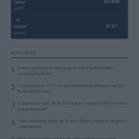
$0.999
Tether
(USDT)
$1.07
USDEX
(USDEX)
MAIS LIDOS
1
Como a produção de feno próprio está transformando a
pecuária brasileira
2
Crescimento de 131% nos investimentos imobiliários em São
Paulo em três anos
3
Comparação entre 50-30-20, buckets e metas SMART sob ótica
comportamental
4
Como selecionar títulos do Tesouro Direto com base em prazos
e indexadores
DCA e preço médio ponderado: guia prático para cripto