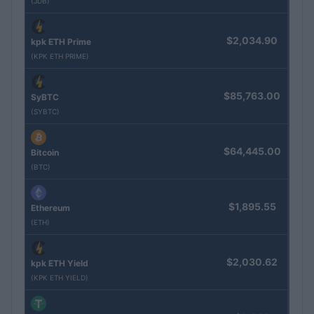
(JDB)
$2,034.90
kpk ETH Prime
(KPK ETH PRIME)
$85,763.00
SyBTC
(SYBTC)
$64,445.00
Bitcoin
(BTC)
$1,895.55
Ethereum
(ETH)
$2,030.62
kpk ETH Yield
(KPK ETH YIELD)