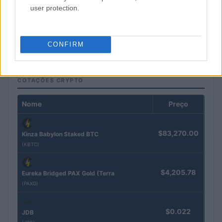
user protection.
Estratégias para construir um portfólio resiliente a longo prazo
Rafael Oliveira · 3 ago 2026
CONFIRM
COTAÇÕES CRYPTO
Nome
Preço
$83,270.00
Kinza Babylon Staked BTC
(KBTC)
$4,205.78
Eureka Bridged PAX Gold (Terra
(PAXG)
$0.022
JDB