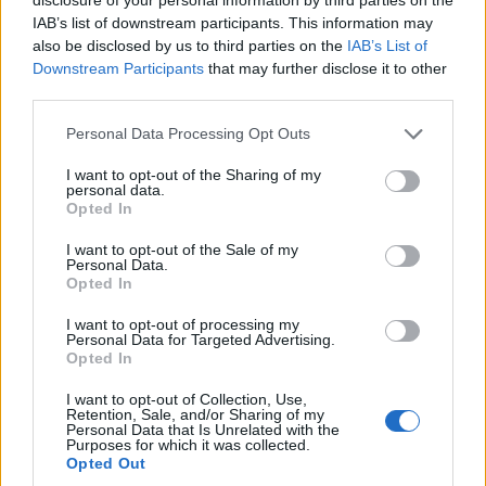
IAB’s list of downstream participants. This information may
also be disclosed by us to third parties on the
IAB’s List of
Downstream Participants
that may further disclose it to other
third parties.
Please note that this website/app uses one or more Google
Personal Data Processing Opt Outs
services and may gather and store information including but
not limited to your visit or usage behaviour. You may click to
I want to opt-out of the Sharing of my
personal data.
grant or deny consent to Google and its third-party tags to
Opted In
use your data for below specified purposes in below Google
consent section.
I want to opt-out of the Sale of my
Personal Data.
Opted In
I want to opt-out of processing my
Personal Data for Targeted Advertising.
Opted In
I want to opt-out of Collection, Use,
Retention, Sale, and/or Sharing of my
Personal Data that Is Unrelated with the
Purposes for which it was collected.
Opted Out