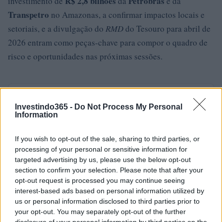
R$ 2,8 bilhões
Petrobras
investimento de
da
e da
Transpetro
no Amazonas, a confirmar impactos locais e
setoriais, e a divulgação do
RMD
do Tesouro para abril de
2026 entram como peças-chave para compor o quadro de
risco e oportunidades nas próximas sessões.
AUTOR
Edoardo Vitali
Investindo365 -
Do Not Process My Personal
Information
Edoardo Vitali coordenou a cobertura da
reestruturação do mercado de peixe de
If you wish to opt-out of the sale, sharing to third parties, or
Palermo, defendendo a linha editorial sobre
processing of your personal or sensitive information for
transparência fiscal. Chefe de redação da
targeted advertising by us, please use the below opt-out
economia, traz para a redação uma
section to confirm your selection. Please note that after your
abordagem pragmática e um detalhe pessoal:
opt-out request is processed you may continue seeing
ainda guarda cadernos das reuniões na Sala
interest-based ads based on personal information utilized by
delle Lapidi.
us or personal information disclosed to third parties prior to
your opt-out. You may separately opt-out of the further
disclosure of your personal information by third parties on the