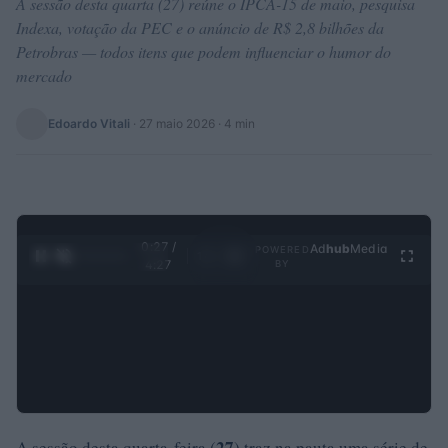
A sessão desta quarta (27) reúne o IPCA-15 de maio, pesquisa
Indexa, votação da PEC e o anúncio de R$ 2,8 bilhões da
Petrobras — todos itens que podem influenciar o humor do
mercado
Edoardo Vitali
·
27 maio 2026
· 4 min
0:28 /
Ad
hub
Media
POWERED
1
/
4
4:27
BY
27
A sessão desta quarta-feira (
) traz na pauta uma série de