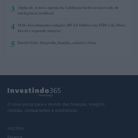
3
AlphaAI: A nova aposta da Goldman Sachs no mercado de
inteligência artificial
4
MAG Investimentos adquire R$ 4,5 bilhões em FIDCs da More
Invest e expande atuação
5
David Ortiz: biografia, família, salário e bens
O novo portal para o mundo das finanças. Insights,
notícias, comparações e estatísticas.
SEÇÕES
Finança