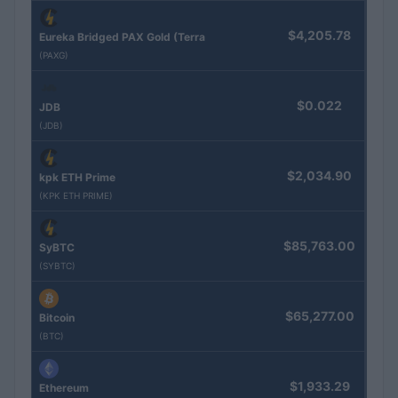
$4,205.78
Eureka Bridged PAX Gold (Terra
(PAXG)
$0.022
JDB
(JDB)
$2,034.90
kpk ETH Prime
(KPK ETH PRIME)
$85,763.00
SyBTC
(SYBTC)
$65,277.00
Bitcoin
(BTC)
$1,933.29
Ethereum