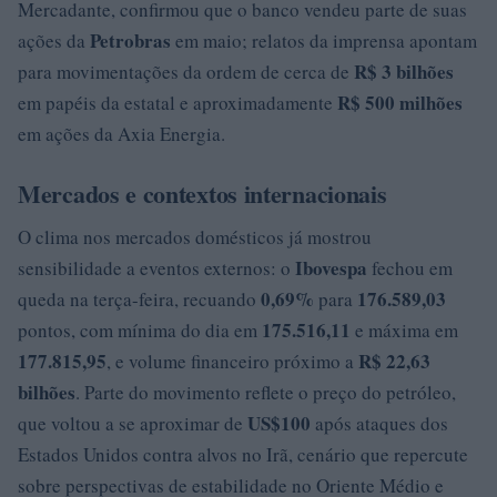
Mercadante, confirmou que o banco vendeu parte de suas
Petrobras
ações da
em maio; relatos da imprensa apontam
R$ 3 bilhões
para movimentações da ordem de cerca de
R$ 500 milhões
em papéis da estatal e aproximadamente
em ações da Axia Energia.
Mercados e contextos internacionais
O clima nos mercados domésticos já mostrou
Ibovespa
sensibilidade a eventos externos: o
fechou em
0,69%
176.589,03
queda na terça-feira, recuando
para
175.516,11
pontos, com mínima do dia em
e máxima em
177.815,95
R$ 22,63
, e volume financeiro próximo a
bilhões
. Parte do movimento reflete o preço do petróleo,
US$100
que voltou a se aproximar de
após ataques dos
Estados Unidos contra alvos no Irã, cenário que repercute
sobre perspectivas de estabilidade no Oriente Médio e