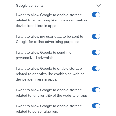
Continue lendo
Google consents
I want to allow Google to enable storage
FINANÇA
related to advertising like cookies on web or
device identifiers in apps.
I want to allow my user data to be sent to
Google for online advertising purposes.
I want to allow Google to send me
personalized advertising.
I want to allow Google to enable storage
related to analytics like cookies on web or
device identifiers in apps.
Retiradas da caderneta de poupança superam depósitos em R$
I want to allow Google to enable storage
7,152 bilhões
related to functionality of the website or app.
Beatriz Almeida · 7 ago 2026
I want to allow Google to enable storage
related to personalization.
FINANÇA