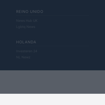
REINO UNIDO
News Hub UK
Lgbtq News
HOLANDA
Investeren 24
NL Newz