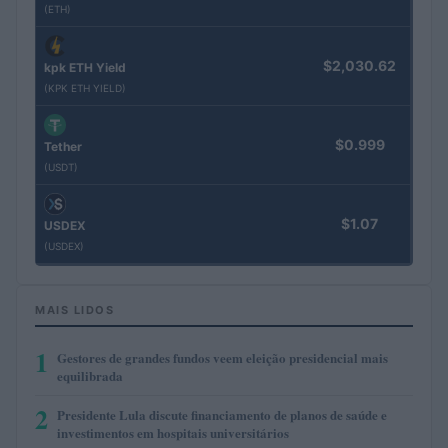
(ETH)
$2,030.62
kpk ETH Yield
(KPK ETH YIELD)
$0.999
Tether
(USDT)
$1.07
USDEX
(USDEX)
MAIS LIDOS
1
Gestores de grandes fundos veem eleição presidencial mais
equilibrada
2
Presidente Lula discute financiamento de planos de saúde e
investimentos em hospitais universitários