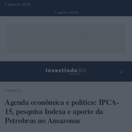
Pular para o conteúdo
7 agosto 2026
7 agosto 2026
⌕
×
⌕
FINANÇA
Buscar
Agenda econômica e política: IPCA-
15, pesquisa Indexa e aporte da
Petrobras no Amazonas