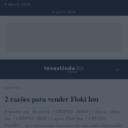
Pular para o conteúdo
9 agosto 2026
9 agosto 2026
⌕
×
⌕
CRYPTO
Buscar
2 razões para vender Floki Inu
Primeiro veio Dogecoin ( CRYPTO: DOGE ) , depois Shiba
Inu ( CRYPTO: SHIB ) e agora Floki Inu ( CRYPTO:
FLOKI ) . As criptomoedas baseadas em cães estão disparando