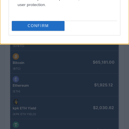
(JDB)
user protection.
$2,034.90
kpk ETH Prime
(KPK ETH PRIME)
CONFIRM
$85,763.00
SyBTC
(SYBTC)
$65,181.00
Bitcoin
(BTC)
$1,925.12
Ethereum
(ETH)
$2,030.62
kpk ETH Yield
(KPK ETH YIELD)