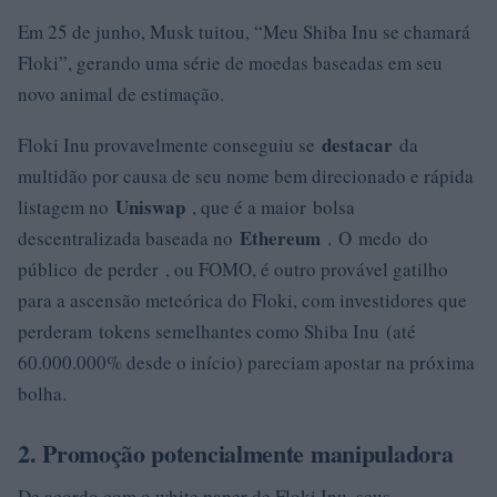
Em 25 de junho, Musk tuitou, “Meu Shiba Inu se chamará
Floki”, gerando uma série de moedas baseadas em seu
novo animal de estimação.
destacar
Floki Inu provavelmente conseguiu se
da
multidão por causa de seu nome bem direcionado e rápida
Uniswap
listagem no
, que é a maior
bolsa
Ethereum
descentralizada baseada no
. O medo do
público de perder , ou FOMO, é outro provável gatilho
para a ascensão meteórica do Floki, com investidores que
perderam tokens semelhantes como Shiba Inu (até
60.000.000% desde o início) pareciam apostar na próxima
bolha.
2. Promoção potencialmente manipuladora
De acordo com o white paper de Floki Inu, seus