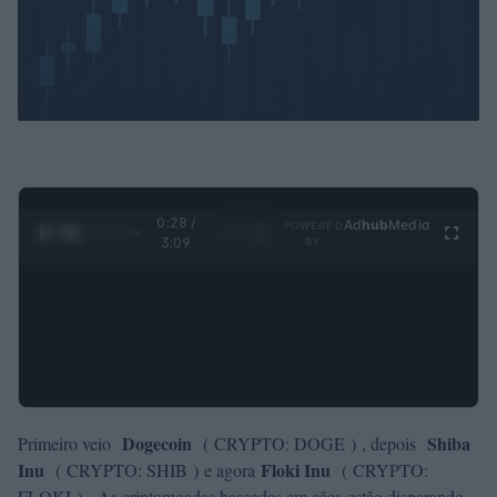
0:29 /
Ad
hub
Media
POWERED
1
/
4
3:09
BY
Dogecoin
Shiba
Primeiro veio
( CRYPTO: DOGE )
, depois
Inu
Floki Inu
( CRYPTO: SHIB )
e agora
( CRYPTO:
FLOKI )
. As criptomoedas baseadas em cães estão disparando –