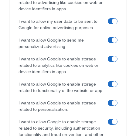
related to advertising like cookies on web or
device identifiers in apps.
Lite Loan da Binance: como funciona o empréstimo de
stablecoins com Bitcoin
I want to allow my user data to be sent to
Bruno Costa · 5 ago 2026
Google for online advertising purposes.
I want to allow Google to send me
personalized advertising.
COTAÇÕES CRYPTO
I want to allow Google to enable storage
Nome
Preço
related to analytics like cookies on web or
device identifiers in apps.
$83,270.00
Kinza Babylon Staked BTC
I want to allow Google to enable storage
(KBTC)
related to functionality of the website or app.
I want to allow Google to enable storage
$4,205.78
Eureka Bridged PAX Gold (Terra
related to personalization.
(PAXG)
I want to allow Google to enable storage
related to security, including authentication
$0.022
JDB
functionality and fraud prevention, and other