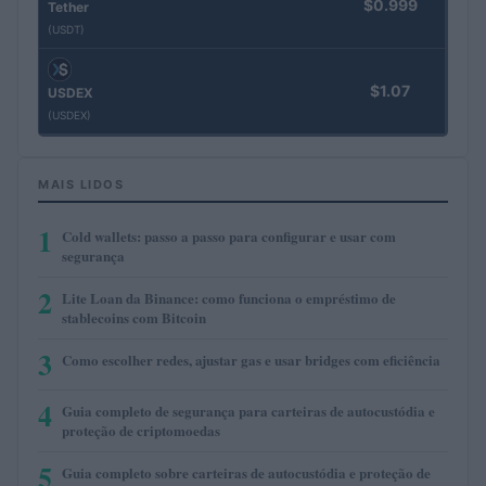
$0.999
Tether
(USDT)
$1.07
USDEX
(USDEX)
MAIS LIDOS
1
Cold wallets: passo a passo para configurar e usar com
segurança
2
Lite Loan da Binance: como funciona o empréstimo de
stablecoins com Bitcoin
3
Como escolher redes, ajustar gas e usar bridges com eficiência
4
Guia completo de segurança para carteiras de autocustódia e
proteção de criptomoedas
5
Guia completo sobre carteiras de autocustódia e proteção de