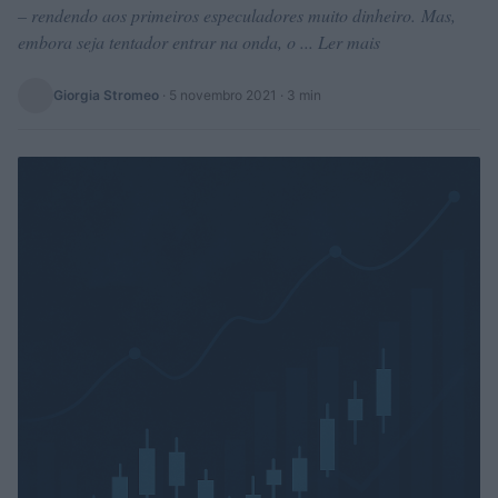
– rendendo aos primeiros especuladores muito dinheiro. Mas,
embora seja tentador entrar na onda, o ... Ler mais
Giorgia Stromeo
·
5 novembro 2021
· 3 min