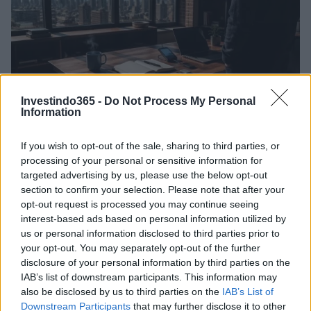
Investindo365 -
Do Not Process My Personal
Information
Guia completo de segurança para carteiras de autocustódia e
If you wish to opt-out of the sale, sharing to third parties, or
proteção de criptomoedas
processing of your personal or sensitive information for
Beatriz Almeida · 6 ago 2026
targeted advertising by us, please use the below opt-out
section to confirm your selection. Please note that after your
CRYPTO
opt-out request is processed you may continue seeing
interest-based ads based on personal information utilized by
us or personal information disclosed to third parties prior to
your opt-out. You may separately opt-out of the further
disclosure of your personal information by third parties on the
IAB’s list of downstream participants. This information may
also be disclosed by us to third parties on the
IAB’s List of
Downstream Participants
that may further disclose it to other