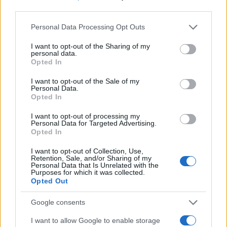
third parties.
Please note that this website/app uses one or more Google
Personal Data Processing Opt Outs
services and may gather and store information including but
not limited to your visit or usage behaviour. You may click to
I want to opt-out of the Sharing of my
personal data.
grant or deny consent to Google and its third-party tags to
Como escolher e usar carteiras de autocustódia para
Opted In
use your data for below specified purposes in below Google
segurança de criptoativos
consent section.
I want to opt-out of the Sale of my
Rafael Oliveira · 6 ago 2026
Personal Data.
Opted In
CRYPTO
I want to opt-out of processing my
Personal Data for Targeted Advertising.
Opted In
I want to opt-out of Collection, Use,
Retention, Sale, and/or Sharing of my
Personal Data that Is Unrelated with the
Purposes for which it was collected.
Opted Out
Google consents
I want to allow Google to enable storage