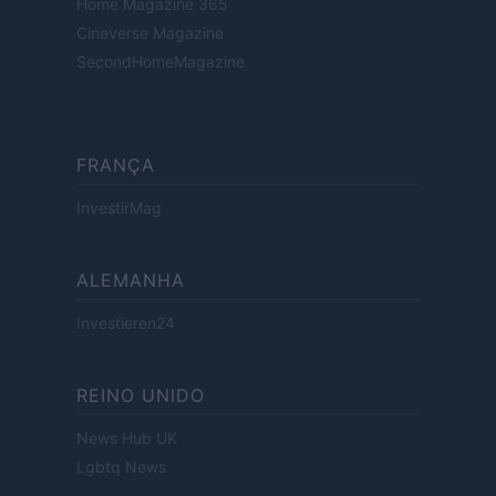
Home Magazine 365
Cineverse Magazine
SecondHomeMagazine
FRANÇA
InvestirMag
ALEMANHA
Investieren24
REINO UNIDO
News Hub UK
Lgbtq News