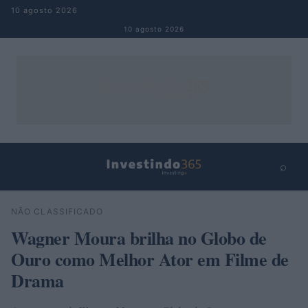
Pular para o conteúdo
10 agosto 2026
10 agosto 2026
⌕
×
⌕
NÃO CLASSIFICADO
Buscar
Wagner Moura brilha no Globo de
Ouro como Melhor Ator em Filme de
Drama