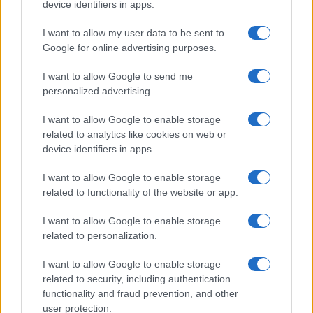
device identifiers in apps.
I want to allow my user data to be sent to
Google for online advertising purposes.
Plano de governo de Lula: soberania, investimentos e reforma
tributária
I want to allow Google to send me
Rafael Oliveira · 9 ago 2026
personalized advertising.
NÃO CLASSIFICADO
I want to allow Google to enable storage
related to analytics like cookies on web or
device identifiers in apps.
I want to allow Google to enable storage
related to functionality of the website or app.
I want to allow Google to enable storage
related to personalization.
I want to allow Google to enable storage
related to security, including authentication
functionality and fraud prevention, and other
Redução histórica do desmatamento na Amazônia entre agosto
user protection.