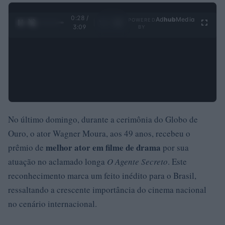
0:29 /
Ad
hub
Media
POWERED
1
/
4
3:09
BY
No último domingo, durante a cerimônia do Globo de
Ouro, o ator Wagner Moura, aos 49 anos, recebeu o
melhor ator em filme de drama
prêmio de
por sua
atuação no aclamado longa
O Agente Secreto
. Este
reconhecimento marca um feito inédito para o Brasil,
ressaltando a crescente importância do cinema nacional
no cenário internacional.