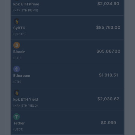
$2,034.90
kpk ETH Prime
(KPK ETH PRIME)
$85,763.00
SyBTC
(SYBTC)
$65,067.00
Bitcoin
(BTC)
$1,918.51
Ethereum
(ETH)
$2,030.62
kpk ETH Yield
(KPK ETH YIELD)
$0.999
Tether
(USDT)