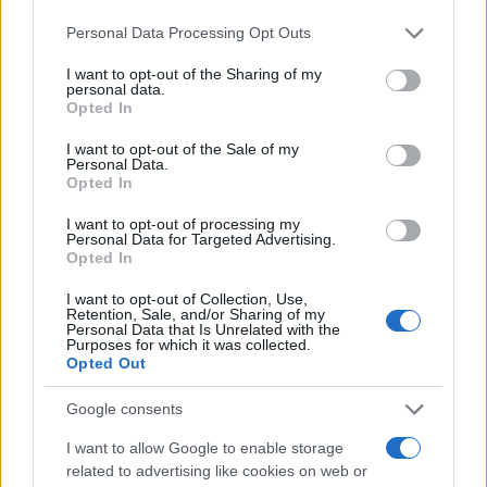
Please note that this website/app uses one or more Google
Personal Data Processing Opt Outs
services and may gather and store information including but
not limited to your visit or usage behaviour. You may click to
I want to opt-out of the Sharing of my
personal data.
grant or deny consent to Google and its third-party tags to
Opted In
use your data for below specified purposes in below Google
consent section.
I want to opt-out of the Sale of my
Personal Data.
Opted In
Real e cripto: semana de estabilidade com Bitcoin a dominar
Rafael Oliveira · 10 ago 2026
I want to opt-out of processing my
Personal Data for Targeted Advertising.
Opted In
NÃO CLASSIFICADO
I want to opt-out of Collection, Use,
Retention, Sale, and/or Sharing of my
Personal Data that Is Unrelated with the
Purposes for which it was collected.
Opted Out
Google consents
I want to allow Google to enable storage
related to advertising like cookies on web or