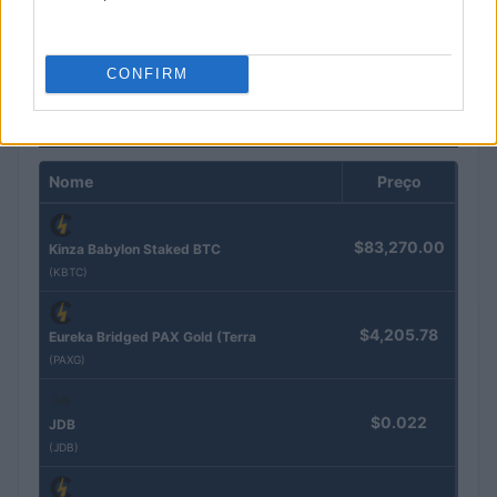
de 2026 e julho de 2026
Beatriz Almeida · 7 ago 2026
CONFIRM
COTAÇÕES CRYPTO
Nome
Preço
$83,270.00
Kinza Babylon Staked BTC
(KBTC)
$4,205.78
Eureka Bridged PAX Gold (Terra
(PAXG)
$0.022
JDB
(JDB)