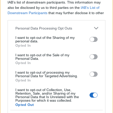
IAB’s list of downstream participants. This information may
also be disclosed by us to third parties on the
IAB’s List of
NEWS
Downstream Participants
that may further disclose it to other
third parties.
Please note that this website/app uses one or more Google
Personal Data Processing Opt Outs
services and may gather and store information including but
not limited to your visit or usage behaviour. You may click to
I want to opt-out of the Sharing of my
personal data.
grant or deny consent to Google and its third-party tags to
Opted In
use your data for below specified purposes in below Google
consent section.
I want to opt-out of the Sale of my
Personal Data.
Opted In
I want to opt-out of processing my
Personal Data for Targeted Advertising.
Como as concessionárias de energia estão se adaptando aos
Opted In
impactos das mudanças climáticas
I want to opt-out of Collection, Use,
Bruno Costa · 6 ago 2026
Retention, Sale, and/or Sharing of my
Personal Data that Is Unrelated with the
Purposes for which it was collected.
NEWS
Opted Out