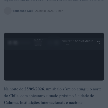
Francesca Galli
·
26 maio 2026
· 3 min
0:28 /
Ad
hub
Media
POWERED
1
/
4
3:19
BY
25/05/2026
Na noite de
, um abalo sísmico atingiu o norte
Chile
do
, com epicentro situado próximo à cidade de
Calama
. Instituições internacionais e nacionais