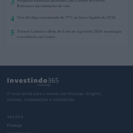
3
Pesquisas eleitorais mostram Lula à frente de Flávio
Bolsonaro nas intenções de voto
4
Vivo divulga crescimento de 17% no lucro líquido do 2T26
5
Torneio Leiteiro e Rota do Leite no Agroleite 2026: tecnologia
e excelência em Castro
O novo portal para o mundo das finanças. Insights,
notícias, comparações e estatísticas.
SEÇÕES
Finança