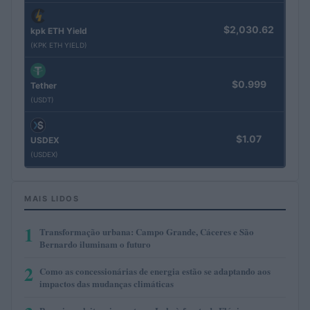
$2,030.62
kpk ETH Yield
(KPK ETH YIELD)
$0.999
Tether
(USDT)
$1.07
USDEX
(USDEX)
MAIS LIDOS
1
Transformação urbana: Campo Grande, Cáceres e São
Bernardo iluminam o futuro
2
Como as concessionárias de energia estão se adaptando aos
impactos das mudanças climáticas