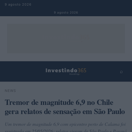
Pular para o conteúdo
9 agosto 2026
9 agosto 2026
⌕
×
⌕
NEWS
Buscar
Tremor de magnitude 6,9 no Chile
gera relatos de sensação em São Paulo
Um tremor de magnitude 6,9 com epicentro perto de Calama foi
registrado em 25/05/2026; relatos vieram de São Paulo e Paraná