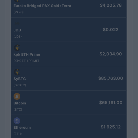
$4,205.78
Eureka Bridged PAX Gold (Terra
(PAXG)
$0.022
JDB
(JDB)
$2,034.90
kpk ETH Prime
(KPK ETH PRIME)
$85,763.00
SyBTC
(SYBTC)
$65,181.00
Bitcoin
(BTC)
$1,925.12
Ethereum
(ETH)